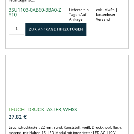
Federzugansc…
3SU1103-0AB60-3BA0-Z
Lieferzeit in
exkl. MwSt. |
Y10
Tagen Auf
kostenloser
Anfrage
Versand
ZUR ANFRAGE HINZUFÜGEN
LEUCHTDRUCKTASTER, WEISS
27,82
€
Leuchtdrucktaster, 22 mm, rund, Kunststoff, weiß, Druckknopf, flach,
tastend, mit Halter, 1S, LED-Modul mit integrierter LED AC 110 V,