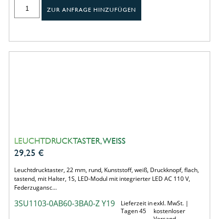
ZUR ANFRAGE HINZUFÜGEN
LEUCHTDRUCKTASTER, WEISS
29,25
€
Leuchtdrucktaster, 22 mm, rund, Kunststoff, weiß, Druckknopf, flach,
tastend, mit Halter, 1S, LED-Modul mit integrierter LED AC 110 V,
Federzugansc…
3SU1103-0AB60-3BA0-Z Y19
Lieferzeit in
exkl. MwSt. |
Tagen 45
kostenloser
Versand