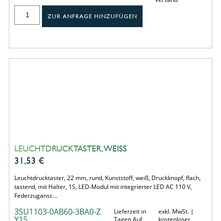
ZUR ANFRAGE HINZUFÜGEN
LEUCHTDRUCKTASTER, WEISS
31,53
€
Leuchtdrucktaster, 22 mm, rund, Kunststoff, weiß, Druckknopf, flach,
tastend, mit Halter, 1S, LED-Modul mit integrierter LED AC 110 V,
Federzugansc…
3SU1103-0AB60-3BA0-Z
Lieferzeit in
exkl. MwSt. |
Y15
Tagen Auf
kostenloser