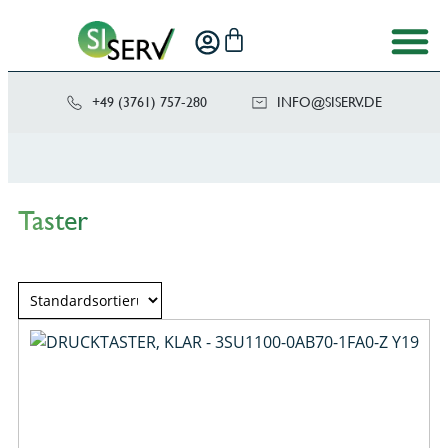
+49 (3761) 757-280
NI
SIS@OF
ED.VRE
Taster