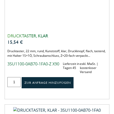
DRUCKTASTER, KLAR
15,54
€
Drucktaster, 22 mm, rund, Kunststoff, klar, Druckknopf, flach, tastend,
mit Halter 1S+1Ö, Schraubanschluss, Z=20-fach verpackt…
3SU1100-0AB70-1FA0-Z X90
Lieferzeit in
exkl. MwSt. |
Tagen 45
kostenloser
Versand
ZUR ANFRAGE HINZUFÜGEN