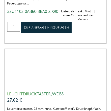
Federzugansc…
3SU1103-0AB60-3BA0-Z X90
Lieferzeit in
exkl. MwSt. |
Tagen 45
kostenloser
Versand
ZUR ANFRAGE HINZUFÜGEN
LEUCHTDRUCKTASTER, WEISS
27,82
€
Leuchtdrucktaster, 22 mm, rund, Kunststoff, weiß, Druckknopf, flach,