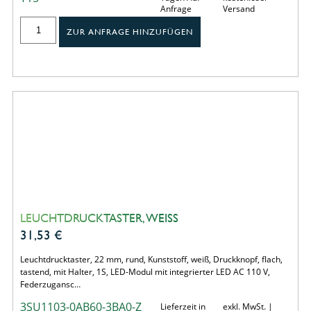
Anfrage
Versand
ZUR ANFRAGE HINZUFÜGEN
LEUCHTDRUCKTASTER, WEISS
31,53
€
Leuchtdrucktaster, 22 mm, rund, Kunststoff, weiß, Druckknopf, flach,
tastend, mit Halter, 1S, LED-Modul mit integrierter LED AC 110 V,
Federzugansc…
3SU1103-0AB60-3BA0-Z
Lieferzeit in
exkl. MwSt. |