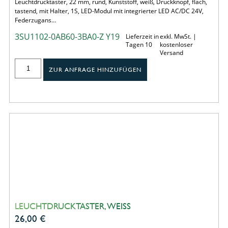
Leuchtdrucktaster, 22 mm, rund, Kunststoff, weiß, Druckknopf, flach,
tastend, mit Halter, 1S, LED-Modul mit integrierter LED AC/DC 24V,
Federzugans…
3SU1102-0AB60-3BA0-Z Y19
Lieferzeit in
exkl. MwSt. |
Tagen 10
kostenloser
Versand
ZUR ANFRAGE HINZUFÜGEN
LEUCHTDRUCKTASTER, WEISS
26,00
€