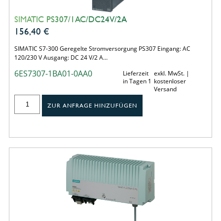
SIMATIC PS307/1AC/DC24V/2A
156,40
€
SIMATIC S7-300 Geregelte Stromversorgung PS307 Eingang: AC
120/230 V Ausgang: DC 24 V/2 A…
6ES7307-1BA01-0AA0
Lieferzeit
exkl. MwSt. |
in Tagen 1
kostenloser
Versand
ZUR ANFRAGE HINZUFÜGEN