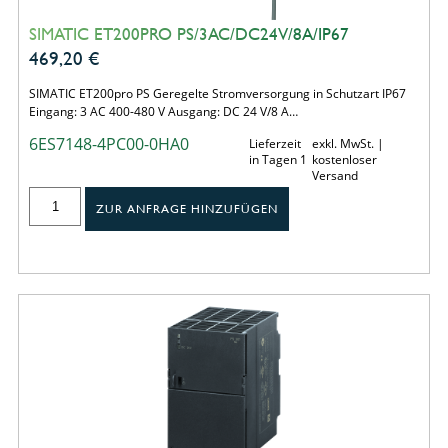
SIMATIC ET200PRO PS/3AC/DC24V/8A/IP67
469,20
€
SIMATIC ET200pro PS Geregelte Stromversorgung in Schutzart IP67
Eingang: 3 AC 400-480 V Ausgang: DC 24 V/8 A…
6ES7148-4PC00-0HA0
Lieferzeit
exkl. MwSt. |
in Tagen 1
kostenloser
Versand
ZUR ANFRAGE HINZUFÜGEN