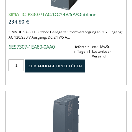
SIMATIC PS307/1AC/DC24V/5A/Outdoor
234,60
€
SIMATIC S7-300 Outdoor Geregelte Stromversorgung PS307 Eingang:
AC 120/230 V Ausgang: DC 24 V/5 A…
6ES7307-1EA80-0AA0
Lieferzeit
exkl. MwSt. |
in Tagen 1
kostenloser
Versand
ZUR ANFRAGE HINZUFÜGEN