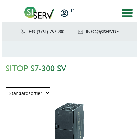
+49 (3761) 757-280
NI
SIS@OF
ED.VRE
SITOP S7-300 SV