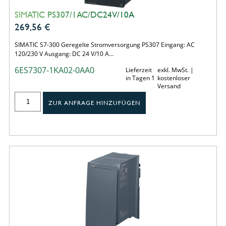
SIMATIC PS307/1AC/DC24V/10A
269,56
€
SIMATIC S7-300 Geregelte Stromversorgung PS307 Eingang: AC
120/230 V Ausgang: DC 24 V/10 A…
6ES7307-1KA02-0AA0
Lieferzeit
exkl. MwSt. |
in Tagen 1
kostenloser
Versand
ZUR ANFRAGE HINZUFÜGEN