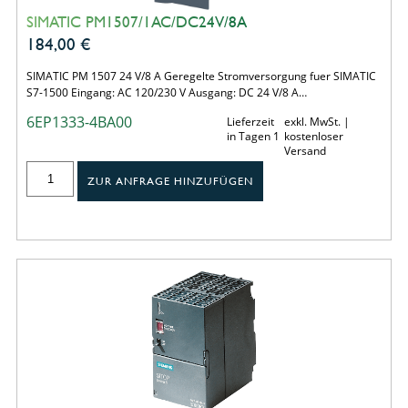
SIMATIC PM1507/1AC/DC24V/8A
184,00
€
SIMATIC PM 1507 24 V/8 A Geregelte Stromversorgung fuer SIMATIC
S7-1500 Eingang: AC 120/230 V Ausgang: DC 24 V/8 A…
6EP1333-4BA00
Lieferzeit
exkl. MwSt. |
in Tagen 1
kostenloser
Versand
ZUR ANFRAGE HINZUFÜGEN