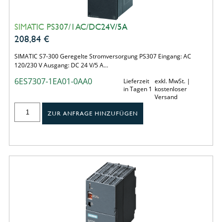
SIMATIC PS307/1AC/DC24V/5A
208,84
€
SIMATIC S7-300 Geregelte Stromversorgung PS307 Eingang: AC
120/230 V Ausgang: DC 24 V/5 A…
6ES7307-1EA01-0AA0
Lieferzeit
exkl. MwSt. |
in Tagen 1
kostenloser
Versand
ZUR ANFRAGE HINZUFÜGEN