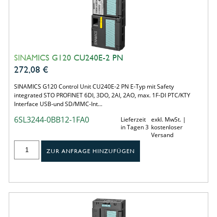
SINAMICS G120 CU240E-2 PN
272,08
€
SINAMICS G120 Control Unit CU240E-2 PN E-Typ mit Safety
integrated STO PROFINET 6DI, 3DO, 2AI, 2AO, max. 1F-DI PTC/KTY
Interface USB-und SD/MMC-Int…
6SL3244-0BB12-1FA0
Lieferzeit
exkl. MwSt. |
in Tagen 3
kostenloser
Versand
ZUR ANFRAGE HINZUFÜGEN