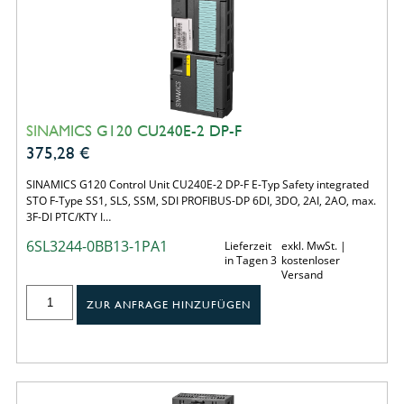
SINAMICS G120 CU240E-2 DP-F
375,28
€
SINAMICS G120 Control Unit CU240E-2 DP-F E-Typ Safety integrated
STO F-Type SS1, SLS, SSM, SDI PROFIBUS-DP 6DI, 3DO, 2AI, 2AO, max.
3F-DI PTC/KTY I…
6SL3244-0BB13-1PA1
Lieferzeit
exkl. MwSt. |
in Tagen 3
kostenloser
Versand
ZUR ANFRAGE HINZUFÜGEN