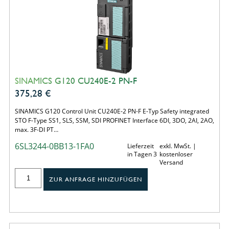
SINAMICS G120 CU240E-2 PN-F
375,28
€
SINAMICS G120 Control Unit CU240E-2 PN-F E-Typ Safety integrated
STO F-Type SS1, SLS, SSM, SDI PROFINET Interface 6DI, 3DO, 2AI, 2AO,
max. 3F-DI PT…
6SL3244-0BB13-1FA0
Lieferzeit
exkl. MwSt. |
in Tagen 3
kostenloser
Versand
ZUR ANFRAGE HINZUFÜGEN