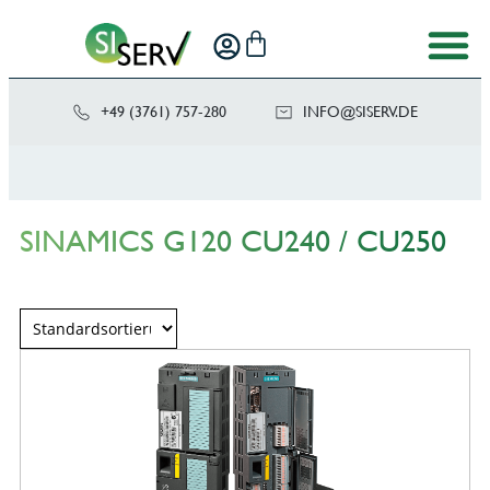
+49 (3761) 757-280
NI
SIS@OF
ED.VRE
SINAMICS G120 CU240 / CU250