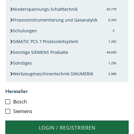
Niederspannungs-Schalttechnik
49.778
Prozessinstrumentierung und Gasanalytik
6.343
Schulungen
3
SIMATIC PCS 7 Prozessleitsystem
1.282
Sonstige SIEMENS Produkte
44.690
Sonstiges
1.256
Werkzeugmaschinentechnik SINUMERIK
2.988
Hersteller
Bosch
Siemens
LOGIN / REGISTRIEREN