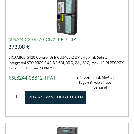
SINAMICS G120 CU240E-2 DP
272,08
€
SINAMICS G120 Control Unit CU240E-2 DP E-Typ mit Safety
integrated STO PROFIBUS-DP 6DI, 3DO, 2AI, 2AO, max. 1F-DI PTC/KTY
Interface USB-und SD/MMC…
6SL3244-0BB12-1PA1
Lieferzeit
exkl. MwSt. |
in Tagen 3
kostenloser
Versand
ZUR ANFRAGE HINZUFÜGEN