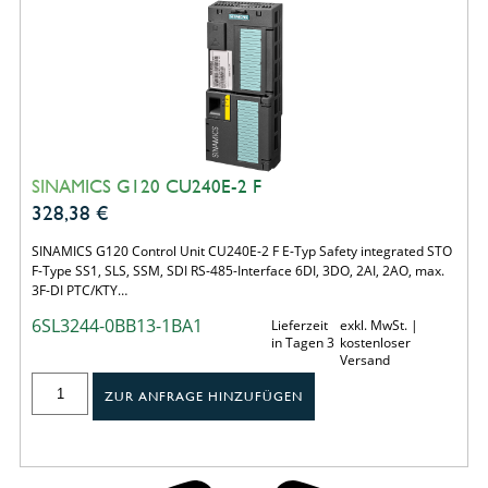
SINAMICS G120 CU240E-2 F
328,38
€
SINAMICS G120 Control Unit CU240E-2 F E-Typ Safety integrated STO
F-Type SS1, SLS, SSM, SDI RS-485-Interface 6DI, 3DO, 2AI, 2AO, max.
3F-DI PTC/KTY…
6SL3244-0BB13-1BA1
Lieferzeit
exkl. MwSt. |
in Tagen 3
kostenloser
Versand
ZUR ANFRAGE HINZUFÜGEN