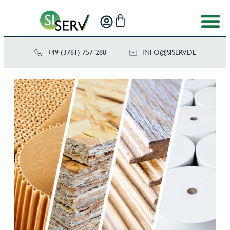
+49 (3761) 757-280
NI
SIS@OF
ED.VRE