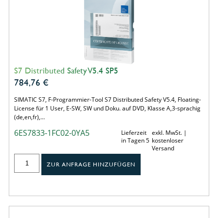
S7 Distributed Safety V5.4 SP5
784,76
€
SIMATIC S7, F-Programmier-Tool S7 Distributed Safety V5.4, Floating-
License für 1 User, E-SW, SW und Doku. auf DVD, Klasse A,3-sprachig
(de,en,fr),…
6ES7833-1FC02-0YA5
Lieferzeit
exkl. MwSt. |
in Tagen 5
kostenloser
Versand
ZUR ANFRAGE HINZUFÜGEN