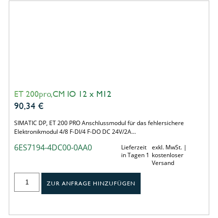
ET 200pro,CM IO 12 x M12
90,34
€
SIMATIC DP, ET 200 PRO Anschlussmodul für das fehlersichere
Elektronikmodul 4/8 F-DI/4 F-DO DC 24V/2A…
6ES7194-4DC00-0AA0
Lieferzeit
exkl. MwSt. |
in Tagen 1
kostenloser
Versand
ZUR ANFRAGE HINZUFÜGEN