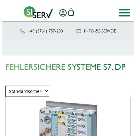
+49 (3761) 757-280
NI
SIS@OF
ED.VRE
FEHLERSICHERE SYSTEME S7, DP