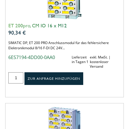
ET 200pro, CM IO 16 x M12
90,34
€
SIMATIC DP, ET 200 PRO Anschlussmodul für das fehlersichere
Elektronikmodul 8/16 F-DI DC 24V…
6ES7194-4DD00-0AA0
Lieferzeit
exkl. MwSt. |
in Tagen 1
kostenloser
Versand
ZUR ANFRAGE HINZUFÜGEN