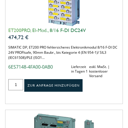
ET200PRO, El-Mod., 8/16 F-DI DC24V
474,72
€
SIMATIC DP, ET200 PRO fehlersicheres Elektronikmodul 8/16 F-DI DC
24V PROFIsafe, 90mm Baubr., bis Kategorie 4 (EN 954-1)/ SIL3
(IEC61508)/PLE (ISO1…
6ES7148-4FA00-0AB0
Lieferzeit
exkl. MwSt. |
in Tagen 1
kostenloser
Versand
ZUR ANFRAGE HINZUFÜGEN