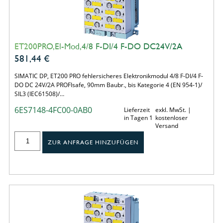
ET200PRO,El-Mod,4/8 F-DI/4 F-DO DC24V/2A
581,44
€
SIMATIC DP, ET200 PRO fehlersicheres Elektronikmodul 4/8 F-DI/4 F-
DO DC 24V/2A PROFIsafe, 90mm Baubr., bis Kategorie 4 (EN 954-1)/
SIL3 (IEC61508)/…
6ES7148-4FC00-0AB0
Lieferzeit
exkl. MwSt. |
in Tagen 1
kostenloser
Versand
ZUR ANFRAGE HINZUFÜGEN