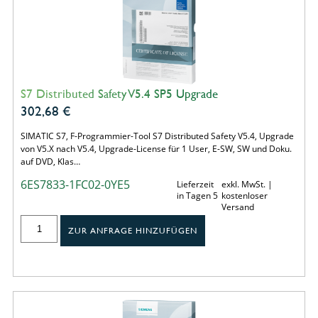
S7 Distributed Safety V5.4 SP5 Upgrade
302,68
€
SIMATIC S7, F-Programmier-Tool S7 Distributed Safety V5.4, Upgrade
von V5.X nach V5.4, Upgrade-License für 1 User, E-SW, SW und Doku.
auf DVD, Klas…
6ES7833-1FC02-0YE5
Lieferzeit
exkl. MwSt. |
in Tagen 5
kostenloser
Versand
ZUR ANFRAGE HINZUFÜGEN