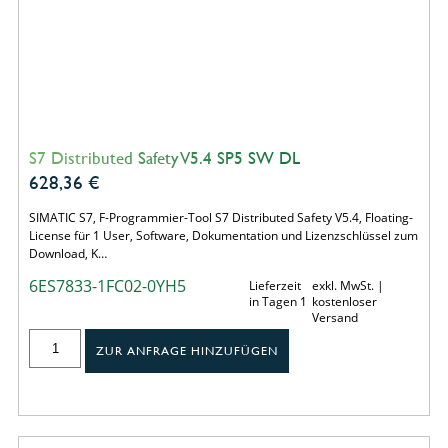
S7 Distributed Safety V5.4 SP5 SW DL
628,36
€
SIMATIC S7, F-Programmier-Tool S7 Distributed Safety V5.4, Floating-
License für 1 User, Software, Dokumentation und Lizenzschlüssel zum
Download, K…
6ES7833-1FC02-0YH5
Lieferzeit
exkl. MwSt. |
in Tagen 1
kostenloser
Versand
ZUR ANFRAGE HINZUFÜGEN