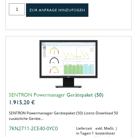
ZUR ANFRAGE HINZUFÜGEN
SENTRON Powermanager Gerätepaket (50)
1.915,20
€
SENTRON Powermanager Gerätepaket (50) Lizenz-Download 50
zusätzliche Geräte…
7KN2711-2CE40-0YC0
Lieferzeit
exkl. MwSt. |
in Tagen 1
kostenloser