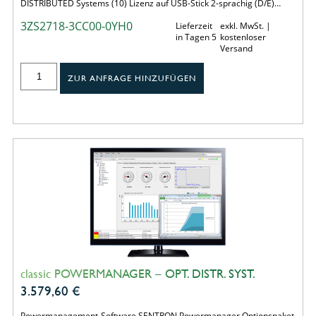
DISTRIBUTED Systems (10) Lizenz auf USB-Stick 2-sprachig (D/E)…
3ZS2718-3CC00-0YH0
Lieferzeit
exkl. MwSt. |
in Tagen 5
kostenloser
Versand
ZUR ANFRAGE HINZUFÜGEN
classic POWERMANAGER – OPT. DISTR. SYST.
3.579,60
€
Powermanagement-Software SENTRON Powermanager Optionspaket