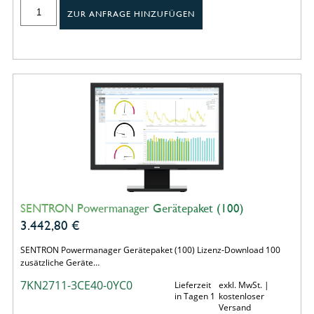
ZUR ANFRAGE HINZUFÜGEN
SENTRON Powermanager Gerätepaket (100)
3.442,80
€
SENTRON Powermanager Gerätepaket (100) Lizenz-Download 100
zusätzliche Geräte…
7KN2711-3CE40-0YC0
Lieferzeit
exkl. MwSt. |
in Tagen 1
kostenloser
Versand