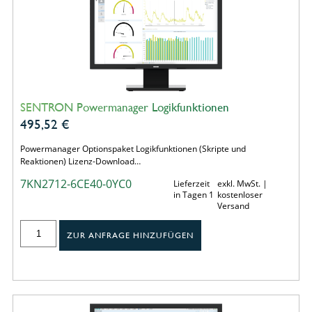
SENTRON Powermanager Logikfunktionen
495,52
€
Powermanager Optionspaket Logikfunktionen (Skripte und
Reaktionen) Lizenz-Download…
7KN2712-6CE40-0YC0
Lieferzeit
exkl. MwSt. |
in Tagen 1
kostenloser
Versand
ZUR ANFRAGE HINZUFÜGEN