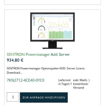
SENTRON Powermanager Add. Server
934,80
€
SENTRON Powermanager Optionspaket ADD. Server Lizenz-
Download…
7KN2712-4CE40-0YC0
Lieferzeit
exkl. MwSt. |
in Tagen 1
kostenloser
Versand
ZUR ANFRAGE HINZUFÜGEN