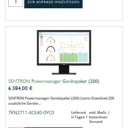
ZUR ANFRAGE HINZUFÜGEN
SENTRON Powermanager Gerätepaket (200)
6.384,00
€
SENTRON Powermanager Gerätepaket (200) Lizenz-Download 200
zusätzliche Geräte…
7KN2711-4CE40-0YC0
Lieferzeit
exkl. MwSt. |
in Tagen 1
kostenloser
Versand