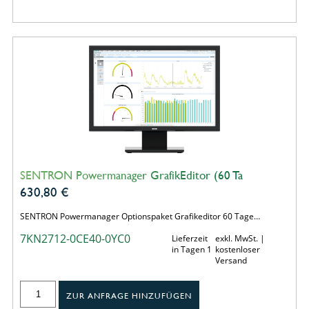
SENTRON Powermanager GrafikEditor (60 Ta
630,80
€
SENTRON Powermanager Optionspaket Grafikeditor 60 Tage…
7KN2712-0CE40-0YC0
Lieferzeit
exkl. MwSt. |
in Tagen 1
kostenloser
Versand
ZUR ANFRAGE HINZUFÜGEN