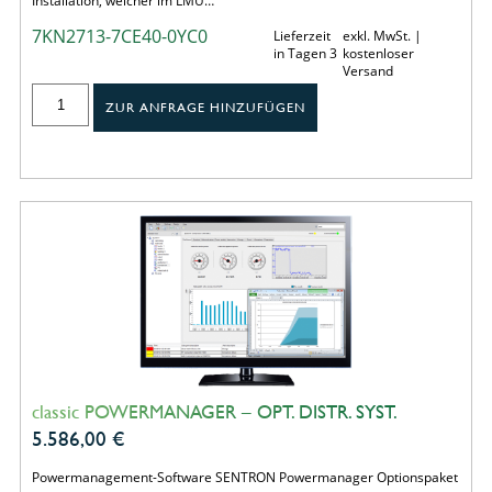
Installation, welcher im LMU…
7KN2713-7CE40-0YC0
Lieferzeit
exkl. MwSt. |
in Tagen 3
kostenloser
Versand
ZUR ANFRAGE HINZUFÜGEN
classic POWERMANAGER – OPT. DISTR. SYST.
5.586,00
€
Powermanagement-Software SENTRON Powermanager Optionspaket