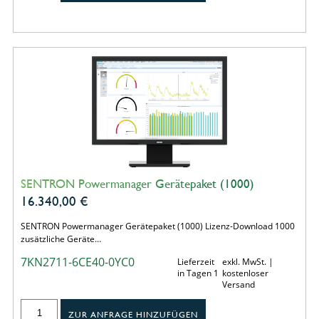
SENTRON Powermanager Gerätepaket (1000)
16.340,00
€
SENTRON Powermanager Gerätepaket (1000) Lizenz-Download 1000
zusätzliche Geräte…
7KN2711-6CE40-0YC0
Lieferzeit
exkl. MwSt. |
in Tagen 1
kostenloser
Versand
ZUR ANFRAGE HINZUFÜGEN