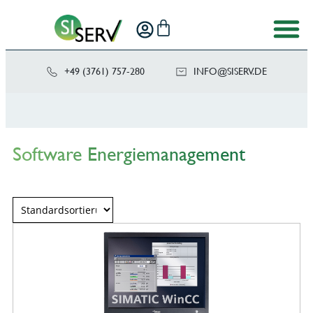
+49 (3761) 757-280
NI
SIS@OF
ED.VRE
Software Energiemanagement