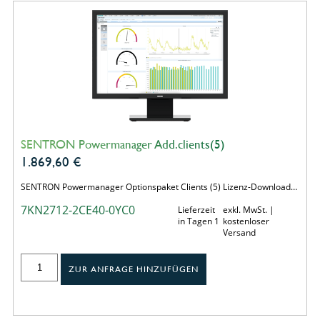
SENTRON Powermanager Add.clients(5)
1.869,60
€
SENTRON Powermanager Optionspaket Clients (5) Lizenz-Download…
7KN2712-2CE40-0YC0
Lieferzeit
exkl. MwSt. |
in Tagen 1
kostenloser
Versand
ZUR ANFRAGE HINZUFÜGEN