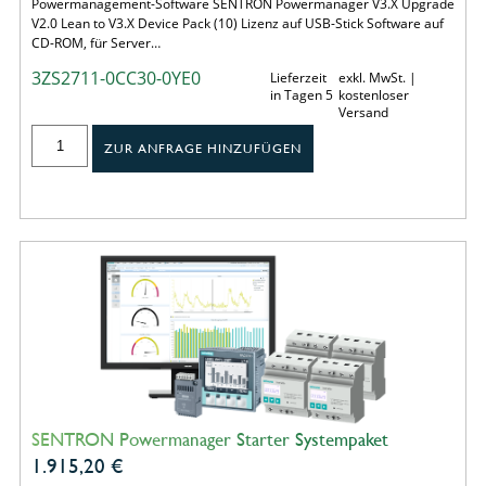
Powermanagement-Software SENTRON Powermanager V3.X Upgrade
V2.0 Lean to V3.X Device Pack (10) Lizenz auf USB-Stick Software auf
CD-ROM, für Server…
3ZS2711-0CC30-0YE0
Lieferzeit
exkl. MwSt. |
in Tagen 5
kostenloser
Versand
ZUR ANFRAGE HINZUFÜGEN
SENTRON Powermanager Starter Systempaket
1.915,20
€