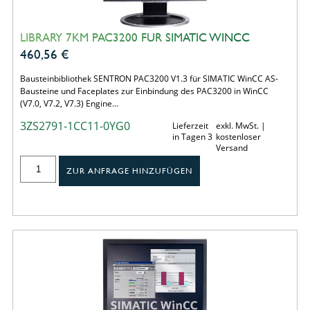
LIBRARY 7KM PAC3200 FUR SIMATIC WINCC
460,56
€
Bausteinbibliothek SENTRON PAC3200 V1.3 für SIMATIC WinCC AS-
Bausteine und Faceplates zur Einbindung des PAC3200 in WinCC
(V7.0, V7.2, V7.3) Engine…
3ZS2791-1CC11-0YG0
Lieferzeit
exkl. MwSt. |
in Tagen 3
kostenloser
Versand
ZUR ANFRAGE HINZUFÜGEN