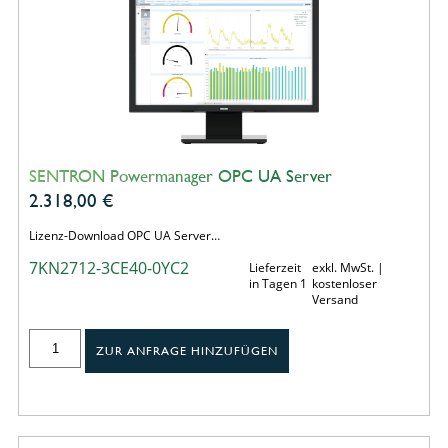
SENTRON Powermanager OPC UA Server
2.318,00
€
Lizenz-Download OPC UA Server…
7KN2712-3CE40-0YC2
Lieferzeit
exkl. MwSt. |
in Tagen 1
kostenloser
Versand
ZUR ANFRAGE HINZUFÜGEN