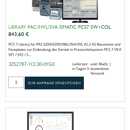
LIBRARY PAC/3WL/3VA SIMATIC PCS7 SW+COL
843,60
€
PCS 7 Library für PAC3200/4200/3WL/3VA/3VL V2.2 AS-Bausteine und
Faceplates zur Einbindung der Geräte in Prozessleitsystem PCS 7 V9.0
SP1 / SP2 / S…
3ZS2787-1CC30-0YG0
Lieferzeit
exkl. MwSt. |
in Tagen 5
kostenloser
Versand
ZUR ANFRAGE HINZUFÜGEN