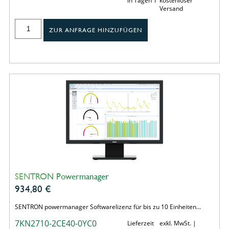
in Tagen 1
kostenloser
Versand
ZUR ANFRAGE HINZUFÜGEN
SENTRON Powermanager
934,80
€
SENTRON powermanager Softwarelizenz für bis zu 10 Einheiten…
7KN2710-2CE40-0YC0
Lieferzeit
exkl. MwSt. |