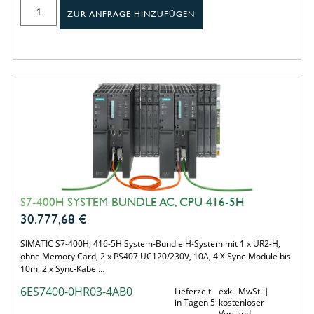
ZUR ANFRAGE HINZUFÜGEN
S7-400H SYSTEM BUNDLE AC, CPU 416-5H
30.777,68
€
SIMATIC S7-400H, 416-5H System-Bundle H-System mit 1 x UR2-H,
ohne Memory Card, 2 x PS407 UC120/230V, 10A, 4 X Sync-Module bis
10m, 2 x Sync-Kabel…
6ES7400-0HR03-4AB0
Lieferzeit
exkl. MwSt. |
in Tagen 5
kostenloser
Versand