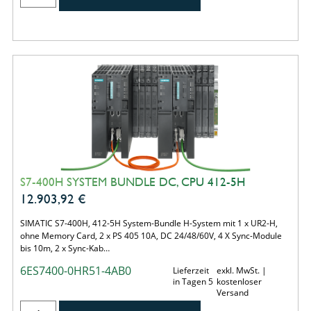
S7-400H SYSTEM BUNDLE DC, CPU 412-5H
12.903,92
€
SIMATIC S7-400H, 412-5H System-Bundle H-System mit 1 x UR2-H,
ohne Memory Card, 2 x PS 405 10A, DC 24/48/60V, 4 X Sync-Module
bis 10m, 2 x Sync-Kab…
6ES7400-0HR51-4AB0
Lieferzeit
exkl. MwSt. |
in Tagen 5
kostenloser
Versand