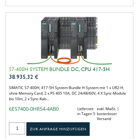
S7-400H SYSTEM BUNDLE DC, CPU 417-5H
38.935,32
€
SIMATIC S7-400H, 417-5H System-Bundle H-System mit 1 x UR2-H,
ohne Memory Card, 2 x PS 405 10A, DC 24/48/60V, 4 X Sync-Module
bis 10m, 2 x Sync-Kab…
6ES7400-0HR54-4AB0
Lieferzeit
exkl. MwSt. |
in Tagen 5
kostenloser
Versand
ZUR ANFRAGE HINZUFÜGEN