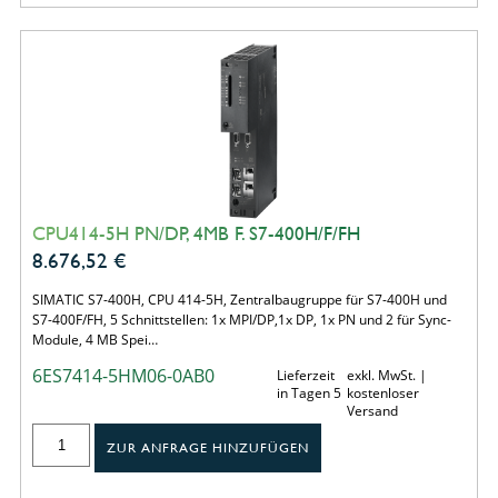
CPU414-5H PN/DP, 4MB F. S7-400H/F/FH
8.676,52
€
SIMATIC S7-400H, CPU 414-5H, Zentralbaugruppe für S7-400H und
S7-400F/FH, 5 Schnittstellen: 1x MPI/DP,1x DP, 1x PN und 2 für Sync-
Module, 4 MB Spei…
6ES7414-5HM06-0AB0
Lieferzeit
exkl. MwSt. |
in Tagen 5
kostenloser
Versand
ZUR ANFRAGE HINZUFÜGEN