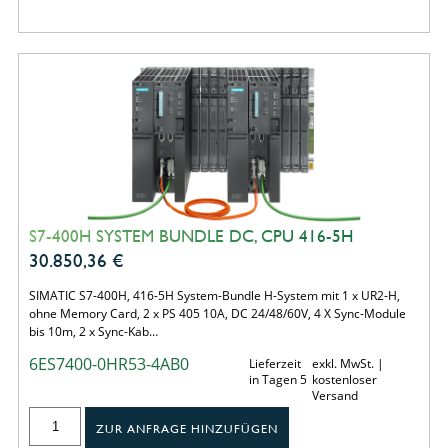
S7-400H SYSTEM BUNDLE DC, CPU 416-5H
30.850,36
€
SIMATIC S7-400H, 416-5H System-Bundle H-System mit 1 x UR2-H,
ohne Memory Card, 2 x PS 405 10A, DC 24/48/60V, 4 X Sync-Module
bis 10m, 2 x Sync-Kab…
6ES7400-0HR53-4AB0
Lieferzeit
exkl. MwSt. |
in Tagen 5
kostenloser
Versand
ZUR ANFRAGE HINZUFÜGEN