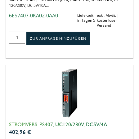
120/230V, DC 5V/10A…
6ES7407-0KA02-0AA0
Lieferzeit
exkl. MwSt. |
in Tagen 5
kostenloser
Versand
ZUR ANFRAGE HINZUFÜGEN
STROMVERS. PS407, UC120/230V, DC5V/4A
402,96
€