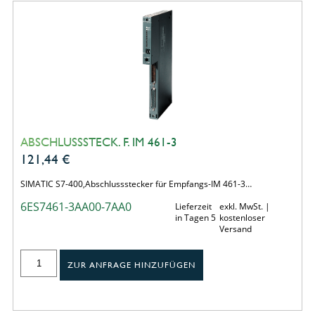
ABSCHLUSSSTECK. F. IM 461-3
121,44
€
SIMATIC S7-400,Abschlussstecker für Empfangs-IM 461-3…
6ES7461-3AA00-7AA0
Lieferzeit
exkl. MwSt. |
in Tagen 5
kostenloser
Versand
ZUR ANFRAGE HINZUFÜGEN