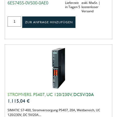
6ES7455-0VS00-0AE0
Lieferzeit
exkl. MwSt. |
in Tagen 5
kostenloser
Versand
ZUR ANFRAGE HINZUFÜGEN
STROMVERS. PS407, UC 120/230V, DC5V/20A
1.115,04
€
SIMATIC S7-400, Stromversorgung PS407, 20A, Weitbereich, UC
120/230V, DC 5V/20A…