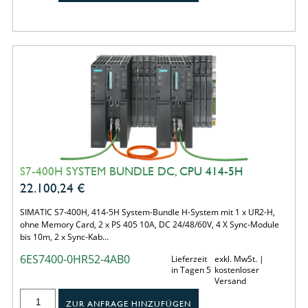
S7-400H SYSTEM BUNDLE DC, CPU 414-5H
22.100,24
€
SIMATIC S7-400H, 414-5H System-Bundle H-System mit 1 x UR2-H,
ohne Memory Card, 2 x PS 405 10A, DC 24/48/60V, 4 X Sync-Module
bis 10m, 2 x Sync-Kab…
6ES7400-0HR52-4AB0
Lieferzeit
exkl. MwSt. |
in Tagen 5
kostenloser
Versand
ZUR ANFRAGE HINZUFÜGEN