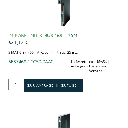
IM-KABEL MIT K-BUS 468-1, 25M
631,12
€
SIMATIC S7-400, IM-Kabel mit K-Bus, 25 m…
6ES7468-1CC50-0AA0
Lieferzeit
exkl. MwSt. |
in Tagen 5
kostenloser
Versand
ZUR ANFRAGE HINZUFÜGEN