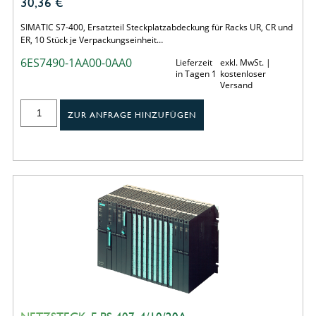
30,36
€
SIMATIC S7-400, Ersatzteil Steckplatzabdeckung für Racks UR, CR und
ER, 10 Stück je Verpackungseinheit…
6ES7490-1AA00-0AA0
Lieferzeit
exkl. MwSt. |
in Tagen 1
kostenloser
Versand
ZUR ANFRAGE HINZUFÜGEN