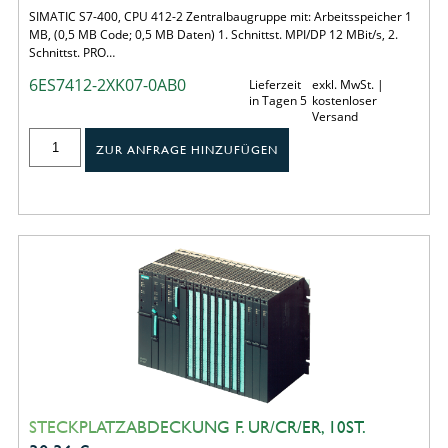
SIMATIC S7-400, CPU 412-2 Zentralbaugruppe mit: Arbeitsspeicher 1
MB, (0,5 MB Code; 0,5 MB Daten) 1. Schnittst. MPI/DP 12 MBit/s, 2.
Schnittst. PRO…
6ES7412-2XK07-0AB0
Lieferzeit
exkl. MwSt. |
in Tagen 5
kostenloser
Versand
ZUR ANFRAGE HINZUFÜGEN
STECKPLATZABDECKUNG F. UR/CR/ER, 10ST.