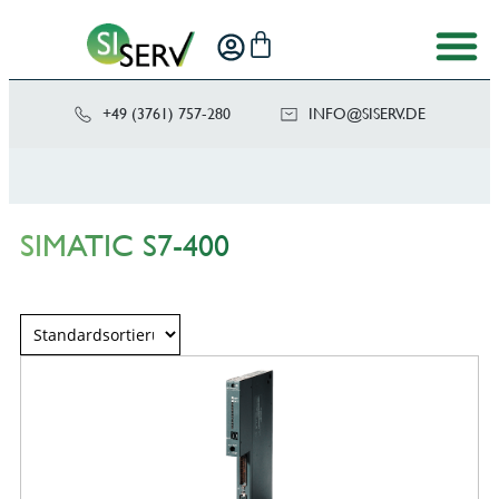
+49 (3761) 757-280
NI
SIS@OF
ED.VRE
SIMATIC S7-400