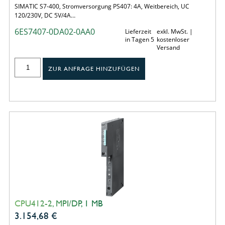
SIMATIC S7-400, Stromversorgung PS407: 4A, Weitbereich, UC
120/230V, DC 5V/4A…
6ES7407-0DA02-0AA0
Lieferzeit
exkl. MwSt. |
in Tagen 5
kostenloser
Versand
ZUR ANFRAGE HINZUFÜGEN
CPU412-2, MPI/DP, 1 MB
3.154,68
€