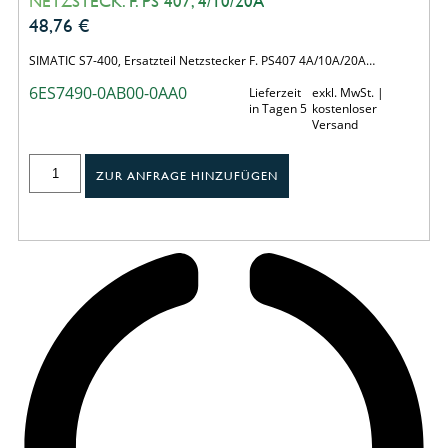
NETZSTECK. F. PS 407, 4/10/20A
48,76
€
SIMATIC S7-400, Ersatzteil Netzstecker F. PS407 4A/10A/20A…
6ES7490-0AB00-0AA0
Lieferzeit
exkl. MwSt. |
in Tagen 5
kostenloser
Versand
ZUR ANFRAGE HINZUFÜGEN