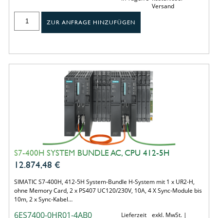
Versand
ZUR ANFRAGE HINZUFÜGEN
S7-400H SYSTEM BUNDLE AC, CPU 412-5H
12.874,48
€
SIMATIC S7-400H, 412-5H System-Bundle H-System mit 1 x UR2-H,
ohne Memory Card, 2 x PS407 UC120/230V, 10A, 4 X Sync-Module bis
10m, 2 x Sync-Kabel…
6ES7400-0HR01-4AB0
Lieferzeit
exkl. MwSt. |