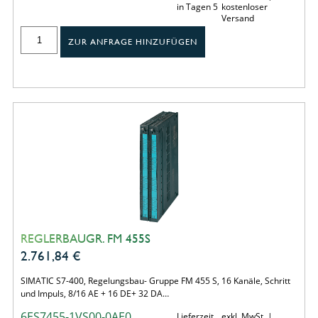
in Tagen 5
kostenloser
Versand
ZUR ANFRAGE HINZUFÜGEN
REGLERBAUGR. FM 455S
2.761,84
€
SIMATIC S7-400, Regelungsbau- Gruppe FM 455 S, 16 Kanäle, Schritt
und Impuls, 8/16 AE + 16 DE+ 32 DA…
6ES7455-1VS00-0AE0
Lieferzeit
exkl. MwSt. |