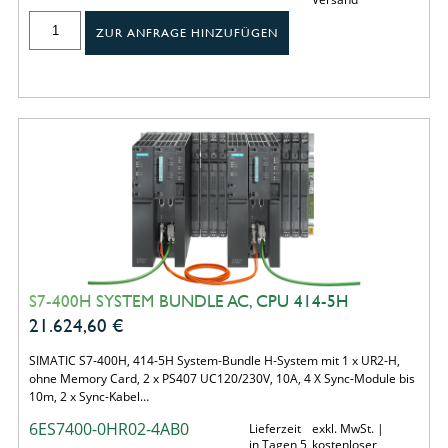
ZUR ANFRAGE HINZUFÜGEN
S7-400H SYSTEM BUNDLE AC, CPU 414-5H
21.624,60
€
SIMATIC S7-400H, 414-5H System-Bundle H-System mit 1 x UR2-H,
ohne Memory Card, 2 x PS407 UC120/230V, 10A, 4 X Sync-Module bis
10m, 2 x Sync-Kabel…
6ES7400-0HR02-4AB0
Lieferzeit
exkl. MwSt. |
in Tagen 5
kostenloser