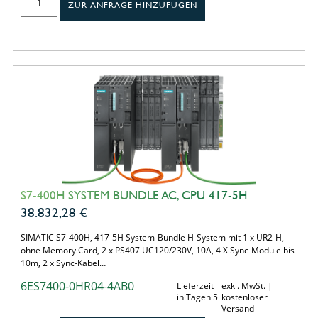
ZUR ANFRAGE HINZUFÜGEN
S7-400H SYSTEM BUNDLE AC, CPU 417-5H
38.832,28
€
SIMATIC S7-400H, 417-5H System-Bundle H-System mit 1 x UR2-H,
ohne Memory Card, 2 x PS407 UC120/230V, 10A, 4 X Sync-Module bis
10m, 2 x Sync-Kabel…
6ES7400-0HR04-4AB0
Lieferzeit
exkl. MwSt. |
in Tagen 5
kostenloser
Versand