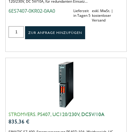
120/230V, DC 5V/10A, für redundanten Einsatz…
6ES7407-0KR02-0AA0
Lieferzeit
exkl. MwSt. |
in Tagen 5
kostenloser
Versand
ZUR ANFRAGE HINZUFÜGEN
STROMVERS. PS407, UC120/230V, DC5V/10A
835,36
€
SIMATIC S7-400, Stromversorgung PS407: 10A, Weitbereich, UC