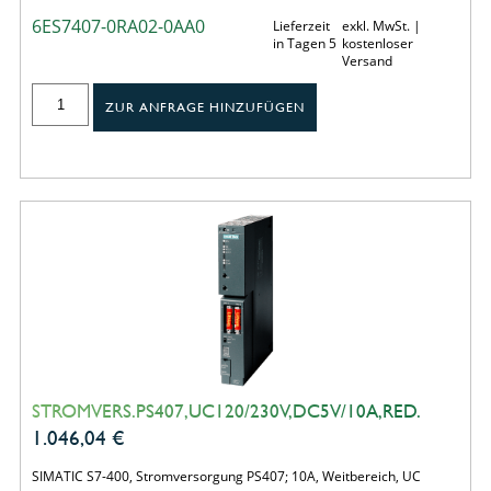
6ES7407-0RA02-0AA0
Lieferzeit
exkl. MwSt. |
in Tagen 5
kostenloser
Versand
ZUR ANFRAGE HINZUFÜGEN
STROMVERS.PS407,UC120/230V,DC5V/10A,RED.
1.046,04
€
SIMATIC S7-400, Stromversorgung PS407; 10A, Weitbereich, UC