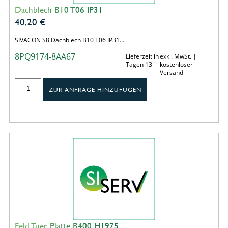
Dachblech B10 T06 IP31
40,20
€
SIVACON S8 Dachblech B10 T06 IP31…
8PQ9174-8AA67
Lieferzeit in
exkl. MwSt. |
Tagen 13
kostenloser
Versand
ZUR ANFRAGE HINZUFÜGEN
Feld Tuer Platte B400 H1975