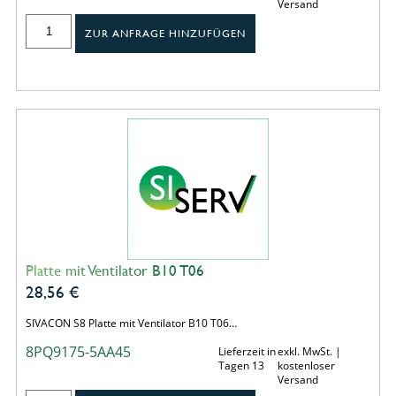
Versand
ZUR ANFRAGE HINZUFÜGEN
Platte mit Ventilator B10 T06
28,56
€
SIVACON S8 Platte mit Ventilator B10 T06…
8PQ9175-5AA45
Lieferzeit in
exkl. MwSt. |
Tagen 13
kostenloser
Versand