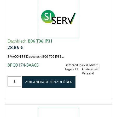
Dachblech B06 T06 IP31
28,86
€
SIVACON S8 Dachblech B06 T06 IP31…
8PQ9174-8AA65
Lieferzeit in
exkl. MwSt. |
Tagen 13
kostenloser
Versand
ZUR ANFRAGE HINZUFÜGEN