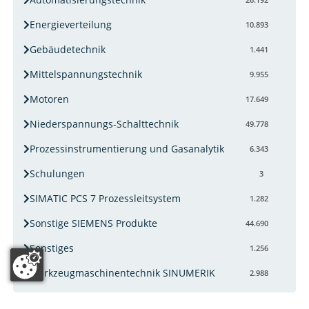
Energieverteilung
10.893
Gebäudetechnik
1.441
Mittelspannungstechnik
9.955
Motoren
17.649
Niederspannungs-Schalttechnik
49.778
Prozessinstrumentierung und Gasanalytik
6.343
Schulungen
3
SIMATIC PCS 7 Prozessleitsystem
1.282
Sonstige SIEMENS Produkte
44.690
Sonstiges
1.256
Werkzeugmaschinentechnik SINUMERIK
2.988