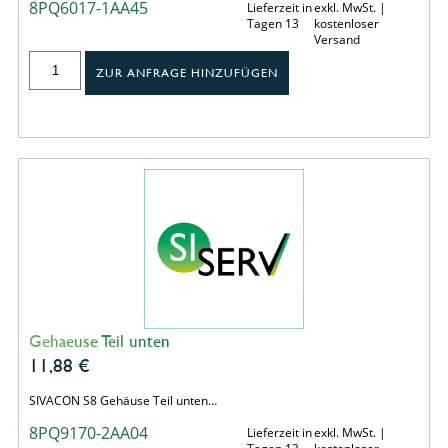
8PQ6017-1AA45
Lieferzeit in
exkl. MwSt. |
Tagen 13
kostenloser
Versand
ZUR ANFRAGE HINZUFÜGEN
Gehaeuse Teil unten
11,88
€
SIVACON S8 Gehäuse Teil unten…
8PQ9170-2AA04
Lieferzeit in
exkl. MwSt. |