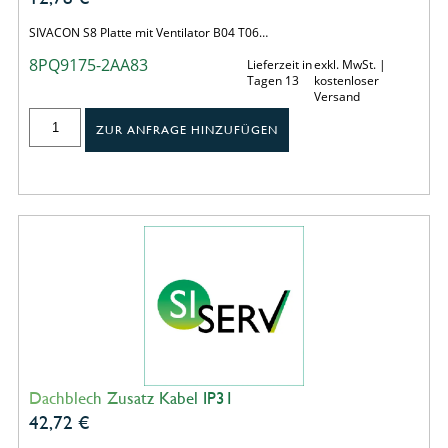
SIVACON S8 Platte mit Ventilator B04 T06…
8PQ9175-2AA83
Lieferzeit in
exkl. MwSt. |
Tagen 13
kostenloser
Versand
ZUR ANFRAGE HINZUFÜGEN
Dachblech Zusatz Kabel IP31
42,72
€