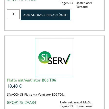
Tagen 13
kostenloser
Versand
ZUR ANFRAGE HINZUFÜGEN
Platte mit Ventilator B06 T06
18,48
€
SIVACON S8 Platte mit Ventilator B06 T06…
8PQ9175-2AA84
Lieferzeit in
exkl. MwSt. |
Tagen 13
kostenloser