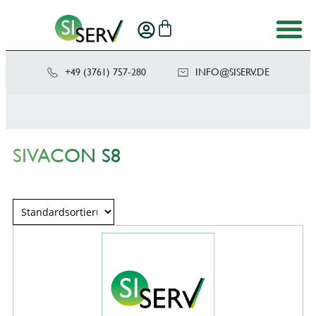
+49 (3761) 757-280
NI
SIS@OF
ED.VRE
SIVACON S8