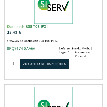
Dachblech B08 T06 IP31
33,42
€
SIVACON S8 Dachblech B08 T06 IP31…
8PQ9174-8AA66
Lieferzeit in
exkl. MwSt. |
Tagen 13
kostenloser
Versand
ZUR ANFRAGE HINZUFÜGEN