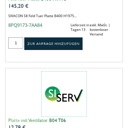
145,20
€
SIVACON S8 Feld Tuer Platte B400 H1975…
8PQ9173-7AA84
Lieferzeit in
exkl. MwSt. |
Tagen 13
kostenloser
Versand
ZUR ANFRAGE HINZUFÜGEN
Platte mit Ventilator B04 T06
12,78
€