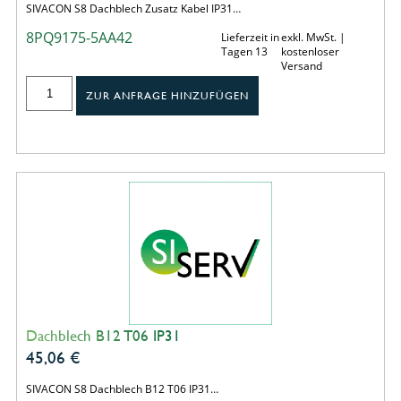
SIVACON S8 Dachblech Zusatz Kabel IP31…
8PQ9175-5AA42
Lieferzeit in
exkl. MwSt. |
Tagen 13
kostenloser
Versand
ZUR ANFRAGE HINZUFÜGEN
Dachblech B12 T06 IP31
45,06
€
SIVACON S8 Dachblech B12 T06 IP31…