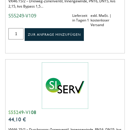
VXI46.15/2 – Dreiweg-Zonenventil, Innengewinde, PN16, DN15, kvs
2,15, kvs Bypass 1,5…
S55249-V109
Lieferzeit
exkl. MwSt. |
in Tagen 1
kostenloser
Versand
ZUR ANFRAGE HINZUFÜGEN
S55249-V108
44,10
€
VVI46.25/2 – Durchgangs-Zonenventil, Innengewinde, PN16, DN25, kvs