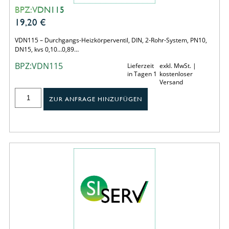
BPZ:VDN115
19,20
€
VDN115 – Durchgangs-Heizkörperventil, DIN, 2-Rohr-System, PN10,
DN15, kvs 0,10…0,89…
BPZ:VDN115
Lieferzeit
exkl. MwSt. |
in Tagen 1
kostenloser
Versand
ZUR ANFRAGE HINZUFÜGEN