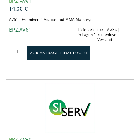
BPZ:AV61
14,00
€
AV61 – Fremdventil-Adapter auf MMA Markaryd…
BPZ:AV61
Lieferzeit
exkl. MwSt. |
in Tagen 1
kostenloser
Versand
ZUR ANFRAGE HINZUFÜGEN
BPZ:AV60