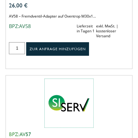
26,00
€
AV58 – Fremdventil-Adapter auf Oventrop M30x1…
BPZ:AV58
Lieferzeit
exkl. MwSt. |
in Tagen 1
kostenloser
Versand
ZUR ANFRAGE HINZUFÜGEN
BPZ:AV57