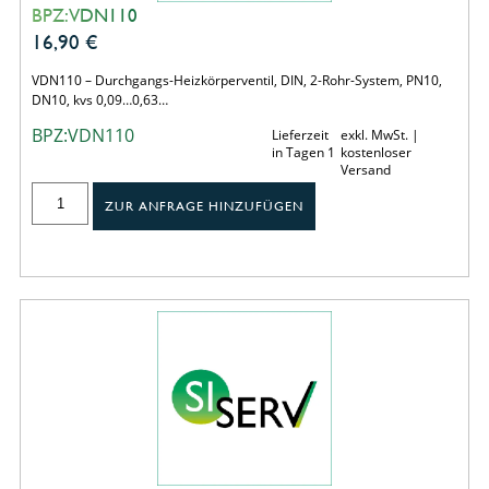
BPZ:VDN110
16,90
€
VDN110 – Durchgangs-Heizkörperventil, DIN, 2-Rohr-System, PN10,
DN10, kvs 0,09…0,63…
BPZ:VDN110
Lieferzeit
exkl. MwSt. |
in Tagen 1
kostenloser
Versand
ZUR ANFRAGE HINZUFÜGEN