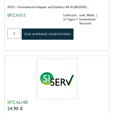
AV53 – Fremdventil-Adapter auf Danfoss RA-N (RA2000)…
BPZ:AV53
Lieferzeit
exkl. MwSt. |
in Tagen 1
kostenloser
Versand
ZUR ANFRAGE HINZUFÜGEN
BPZ:AL100
24,90
€