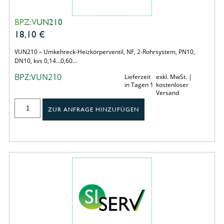
BPZ:VUN210
18,10
€
VUN210 – Umkehreck-Heizkörperventil, NF, 2-Rohrsystem, PN10,
DN10, kvs 0,14…0,60…
BPZ:VUN210
Lieferzeit
exkl. MwSt. |
in Tagen 1
kostenloser
Versand
ZUR ANFRAGE HINZUFÜGEN