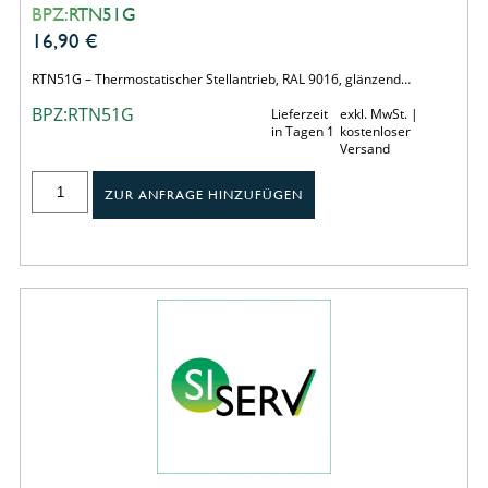
BPZ:RTN51G
16,90
€
RTN51G – Thermostatischer Stellantrieb, RAL 9016, glänzend…
BPZ:RTN51G
Lieferzeit
exkl. MwSt. |
in Tagen 1
kostenloser
Versand
ZUR ANFRAGE HINZUFÜGEN