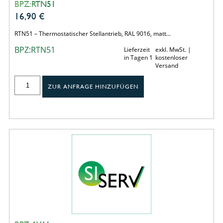
BPZ:RTN51
16,90
€
RTN51 – Thermostatischer Stellantrieb, RAL 9016, matt…
BPZ:RTN51
Lieferzeit
exkl. MwSt. |
in Tagen 1
kostenloser
Versand
ZUR ANFRAGE HINZUFÜGEN