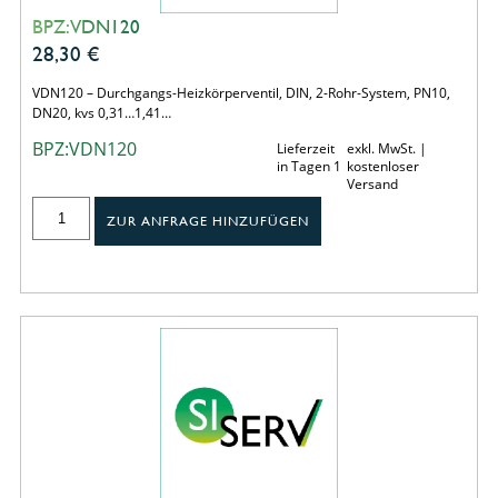
BPZ:VDN120
28,30
€
VDN120 – Durchgangs-Heizkörperventil, DIN, 2-Rohr-System, PN10,
DN20, kvs 0,31…1,41…
BPZ:VDN120
Lieferzeit
exkl. MwSt. |
in Tagen 1
kostenloser
Versand
ZUR ANFRAGE HINZUFÜGEN