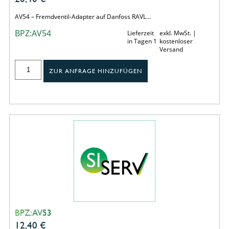
AV54 – Fremdventil-Adapter auf Danfoss RAVL…
BPZ:AV54
Lieferzeit
exkl. MwSt. |
in Tagen 1
kostenloser
Versand
ZUR ANFRAGE HINZUFÜGEN
BPZ:AV53
12,40
€