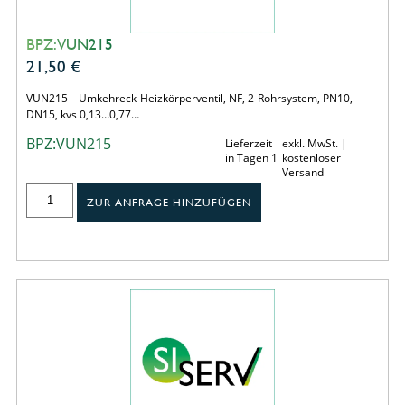
BPZ:VUN215
21,50
€
VUN215 – Umkehreck-Heizkörperventil, NF, 2-Rohrsystem, PN10,
DN15, kvs 0,13…0,77…
BPZ:VUN215
Lieferzeit
exkl. MwSt. |
in Tagen 1
kostenloser
Versand
ZUR ANFRAGE HINZUFÜGEN