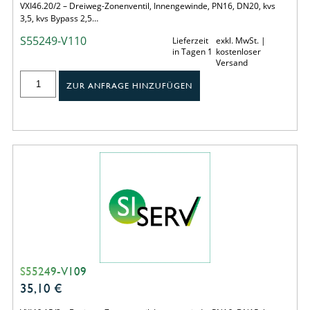
VXI46.20/2 – Dreiweg-Zonenventil, Innengewinde, PN16, DN20, kvs
3,5, kvs Bypass 2,5…
S55249-V110
Lieferzeit
exkl. MwSt. |
in Tagen 1
kostenloser
Versand
ZUR ANFRAGE HINZUFÜGEN
S55249-V109
35,10
€