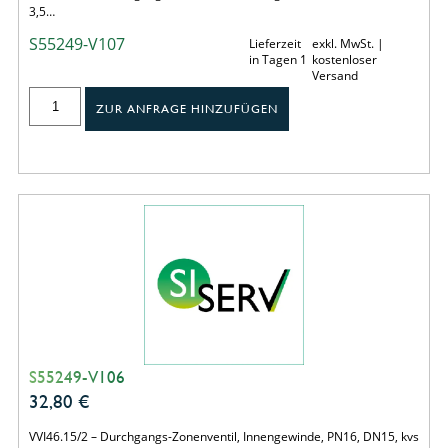
3,5…
S55249-V107
Lieferzeit
exkl. MwSt. |
in Tagen 1
kostenloser
Versand
ZUR ANFRAGE HINZUFÜGEN
S55249-V106
32,80
€
VVI46.15/2 – Durchgangs-Zonenventil, Innengewinde, PN16, DN15, kvs