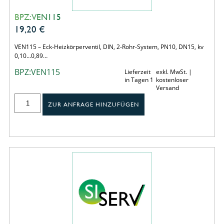
BPZ:VEN115
19,20
€
VEN115 – Eck-Heizkörperventil, DIN, 2-Rohr-System, PN10, DN15, kv
0,10…0,89…
BPZ:VEN115
Lieferzeit
exkl. MwSt. |
in Tagen 1
kostenloser
Versand
ZUR ANFRAGE HINZUFÜGEN