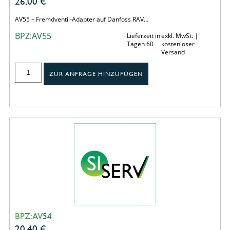
26,00
€
AV55 – Fremdventil-Adapter auf Danfoss RAV…
BPZ:AV55
Lieferzeit in
exkl. MwSt. |
Tagen 60
kostenloser
Versand
ZUR ANFRAGE HINZUFÜGEN
BPZ:AV54
20,40
€