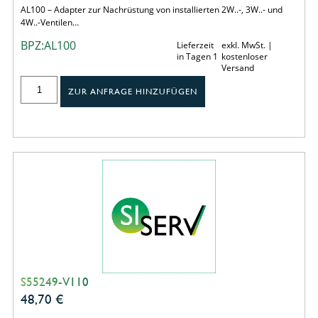
AL100 – Adapter zur Nachrüstung von installierten 2W..-, 3W..- und
4W..-Ventilen…
BPZ:AL100
Lieferzeit
exkl. MwSt. |
in Tagen 1
kostenloser
Versand
ZUR ANFRAGE HINZUFÜGEN
S55249-V110
48,70
€