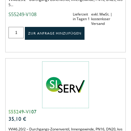
5…
S55249-V108
Lieferzeit
exkl. MwSt. |
in Tagen 1
kostenloser
Versand
ZUR ANFRAGE HINZUFÜGEN
S55249-V107
35,10
€
VVI46.20/2 – Durchgangs-Zonenventil, Innengewinde, PN16, DN20, kvs