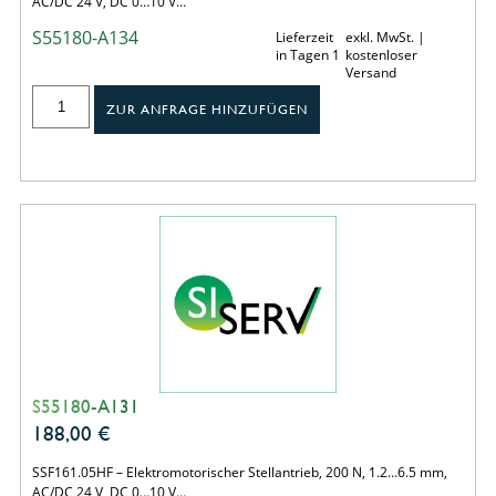
AC/DC 24 V, DC 0…10 V…
S55180-A134
Lieferzeit
exkl. MwSt. |
in Tagen 1
kostenloser
Versand
ZUR ANFRAGE HINZUFÜGEN
S55180-A131
188,00
€
SSF161.05HF – Elektromotorischer Stellantrieb, 200 N, 1.2…6.5 mm,
AC/DC 24 V, DC 0…10 V…