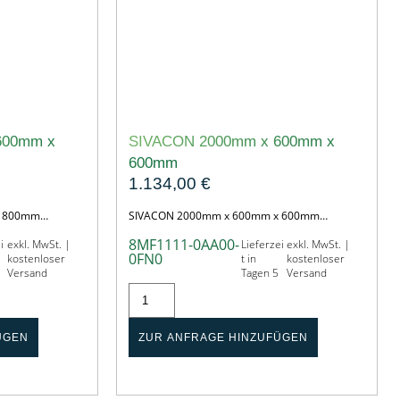
600mm x
SIVACON 2000mm x 600mm x
600mm
1.134,00
€
x 800mm…
SIVACON 2000mm x 600mm x 600mm…
8MF1111-0AA00-
i
exkl. MwSt. |
Lieferzei
exkl. MwSt. |
0FN0
kostenloser
t in
kostenloser
Versand
Tagen 5
Versand
ÜGEN
ZUR ANFRAGE HINZUFÜGEN