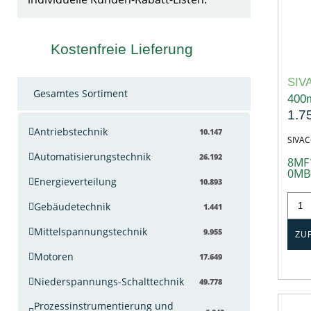
Kostenfreie Lieferung
SIV
Gesamtes Sortiment
400
1.7
Antriebstechnik
10.147
SIVA
Automatisierungstechnik
26.192
8MF
0MB
Energieverteilung
10.893
Gebäudetechnik
1.441
Mittelspannungstechnik
9.955
ZU
Motoren
17.649
Niederspannungs-Schalttechnik
49.778
Prozessinstrumentierung und