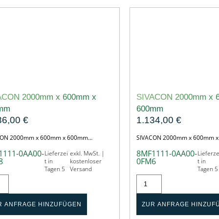
ACON 2000mm x 600mm x
SIVACON 2000mm x 
mm
600mm
36,00
€
1.134,00
€
CON 2000mm x 600mm x 600mm…
SIVACON 2000mm x 600mm 
1111-0AA00-
8MF1111-0AA00-
Lieferzei
exkl. MwSt. |
Lieferze
8
0FM6
t in
kostenloser
t in
Tagen 5
Versand
Tagen 5
R ANFRAGE HINZUFÜGEN
ZUR ANFRAGE HINZUF