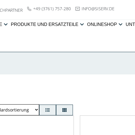
+49 (3761) 757-280
NI
SIS@OF
ED.VRE
CHPARTNER
E
PRODUKTE UND ERSATZTEILE
ONLINESHOP
UN