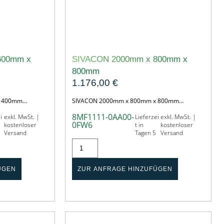
600mm x
SIVACON 2000mm x 800mm x
800mm
1.176,00
€
x 400mm…
SIVACON 2000mm x 800mm x 800mm…
8MF1111-0AA00-
i
exkl. MwSt. |
Lieferzei
exkl. MwSt. |
0FW6
kostenloser
t in
kostenloser
Versand
Tagen 5
Versand
ÜGEN
ZUR ANFRAGE HINZUFÜGEN