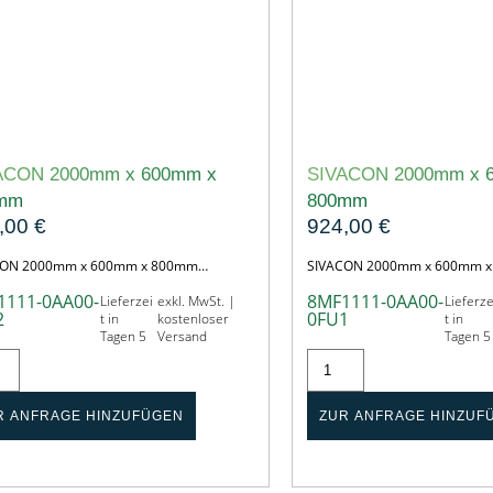
ACON 2000mm x 600mm x
SIVACON 2000mm x 
mm
800mm
,00
€
924,00
€
CON 2000mm x 600mm x 800mm…
SIVACON 2000mm x 600mm 
1111-0AA00-
8MF1111-0AA00-
Lieferzei
exkl. MwSt. |
Lieferze
2
0FU1
t in
kostenloser
t in
Tagen 5
Versand
Tagen 5
R ANFRAGE HINZUFÜGEN
ZUR ANFRAGE HINZUF