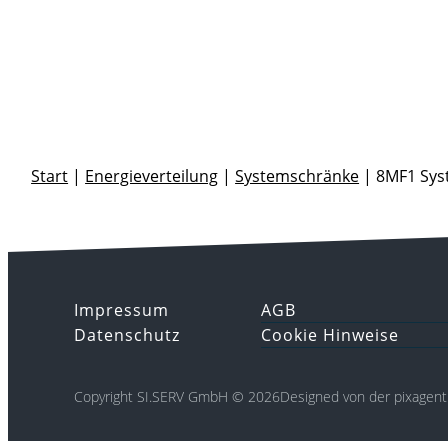
Start
|
Energieverteilung
|
Systemschränke
|
8MF1 Sys
Impressum
AGB
Datenschutz
Cookie Hinweise
Copyright SI.SERV GmbH © 2026
Designed von der pixagent