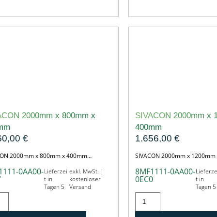
ACON 2000mm x 800mm x
SIVACON 2000mm x 
mm
400mm
60,00
€
1.656,00
€
CON 2000mm x 800mm x 400mm…
SIVACON 2000mm x 1200mm
1111-0AA00-
8MF1111-0AA00-
Lieferzei
exkl. MwSt. |
Lieferze
7
0EC0
t in
kostenloser
t in
Tagen 5
Versand
Tagen 5