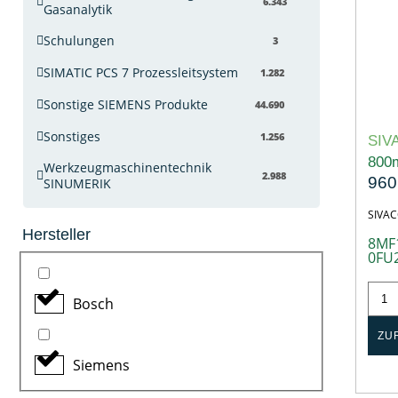
6.343
Gasanalytik
Schulungen
3
SIMATIC PCS 7 Prozessleitsystem
1.282
Sonstige SIEMENS Produkte
44.690
Sonstiges
1.256
SIV
800
Werkzeugmaschinentechnik
2.988
960
SINUMERIK
SIVA
Hersteller
8MF
0FU
Bosch
ZU
Siemens