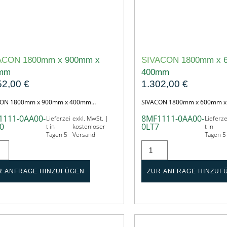
ACON 1800mm x 900mm x
SIVACON 1800mm x 
mm
400mm
52,00
€
1.302,00
€
CON 1800mm x 900mm x 400mm…
SIVACON 1800mm x 600mm 
1111-0AA00-
8MF1111-0AA00-
Lieferzei
exkl. MwSt. |
Lieferze
0
0LT7
t in
kostenloser
t in
Tagen 5
Versand
Tagen 5
R ANFRAGE HINZUFÜGEN
ZUR ANFRAGE HINZUF