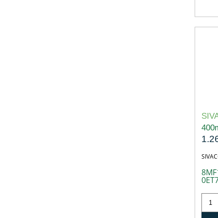
SIV
400
1.2
SIVA
8MF
0ET