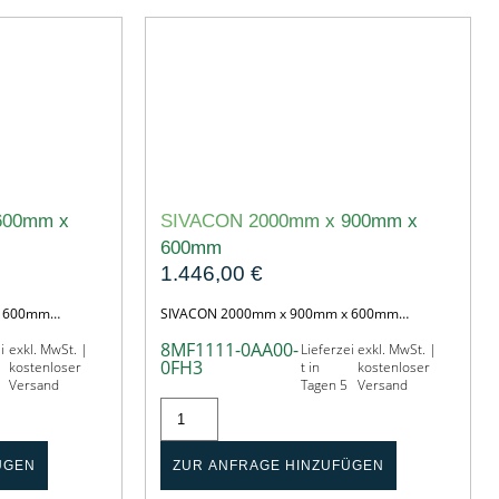
600mm x
SIVACON 2000mm x 900mm x
600mm
1.446,00
€
x 600mm…
SIVACON 2000mm x 900mm x 600mm…
8MF1111-0AA00-
i
exkl. MwSt. |
Lieferzei
exkl. MwSt. |
0FH3
kostenloser
t in
kostenloser
Versand
Tagen 5
Versand
ÜGEN
ZUR ANFRAGE HINZUFÜGEN