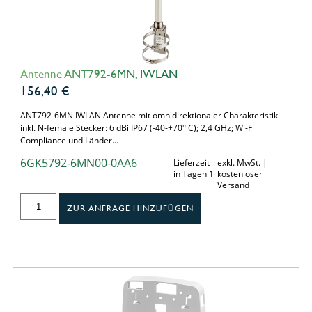
Antenne ANT792-6MN, IWLAN
156,40
€
ANT792-6MN IWLAN Antenne mit omnidirektionaler Charakteristik
inkl. N-female Stecker: 6 dBi IP67 (-40-+70° C); 2,4 GHz; Wi-Fi
Compliance und Länder…
6GK5792-6MN00-0AA6
Lieferzeit
exkl. MwSt. |
in Tagen 1
kostenloser
Versand
ZUR ANFRAGE HINZUFÜGEN