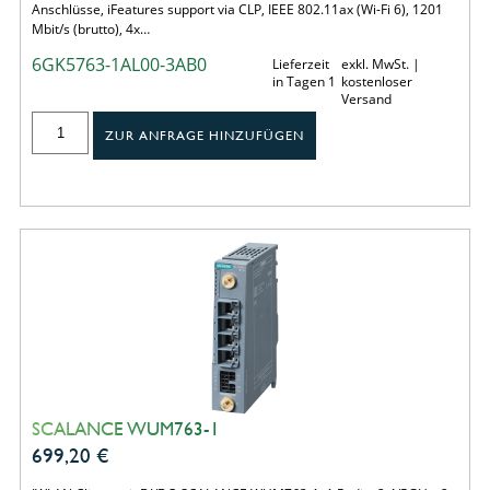
Anschlüsse, iFeatures support via CLP, IEEE 802.11ax (Wi-Fi 6), 1201
Mbit/s (brutto), 4x…
6GK5763-1AL00-3AB0
Lieferzeit
exkl. MwSt. |
in Tagen 1
kostenloser
Versand
ZUR ANFRAGE HINZUFÜGEN
SCALANCE WUM763-1
699,20
€