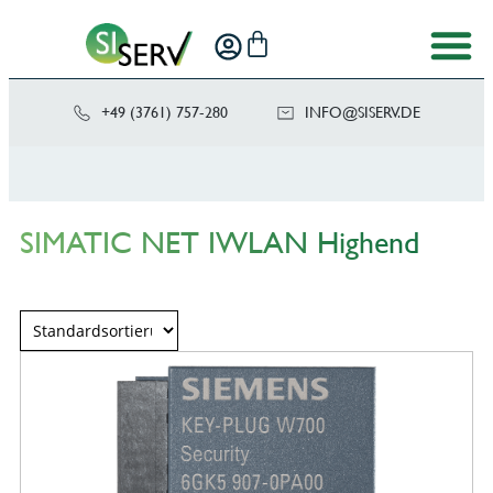
+49 (3761) 757-280
NI
SIS@OF
ED.VRE
SIMATIC NET IWLAN Highend