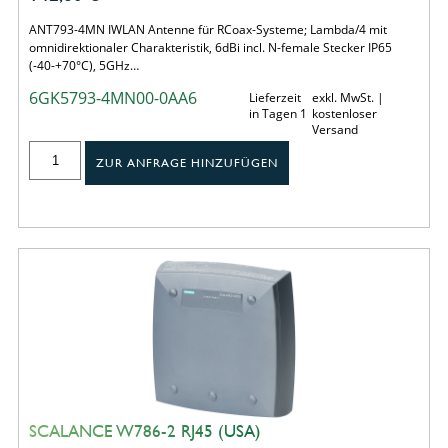
ANT793-4MN IWLAN Antenne für RCoax-Systeme; Lambda/4 mit
omnidirektionaler Charakteristik, 6dBi incl. N-female Stecker IP65
(-40-+70°C), 5GHz…
6GK5793-4MN00-0AA6
Lieferzeit
exkl. MwSt. |
in Tagen 1
kostenloser
Versand
ZUR ANFRAGE HINZUFÜGEN
SCALANCE W786-2 RJ45 (USA)