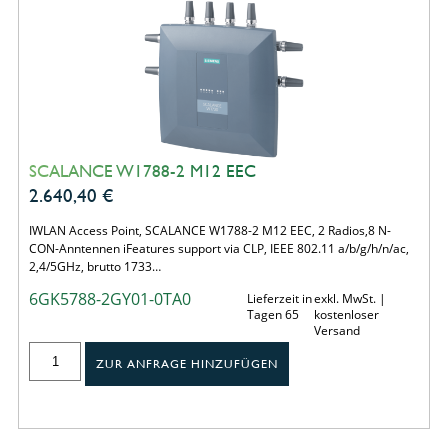
SCALANCE W1788-2 M12 EEC
2.640,40
€
IWLAN Access Point, SCALANCE W1788-2 M12 EEC, 2 Radios,8 N-
CON-Anntennen iFeatures support via CLP, IEEE 802.11 a/b/g/h/n/ac,
2,4/5GHz, brutto 1733…
6GK5788-2GY01-0TA0
Lieferzeit in
exkl. MwSt. |
Tagen 65
kostenloser
Versand
ZUR ANFRAGE HINZUFÜGEN