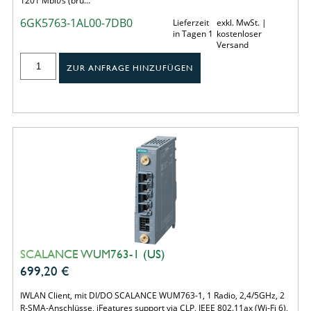
1201 Mbit/s (bru…
6GK5763-1AL00-7DB0
Lieferzeit
exkl. MwSt. |
in Tagen 1
kostenloser
Versand
ZUR ANFRAGE HINZUFÜGEN
SCALANCE WUM763-1 (US)
699,20
€
IWLAN Client, mit DI/DO SCALANCE WUM763-1, 1 Radio, 2,4/5GHz, 2
R-SMA-Anschlüsse, iFeatures support via CLP, IEEE 802.11ax (Wi-Fi 6),