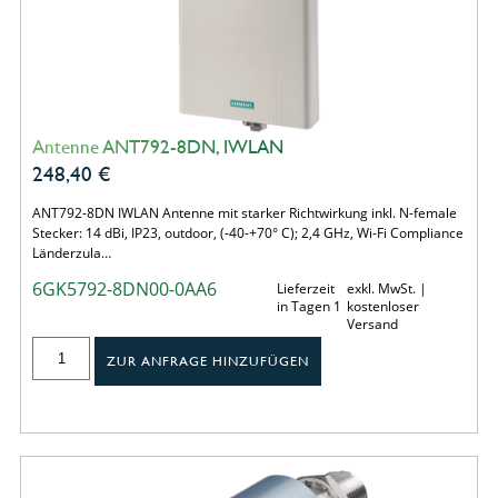
Antenne ANT792-8DN, IWLAN
248,40
€
ANT792-8DN IWLAN Antenne mit starker Richtwirkung inkl. N-female
Stecker: 14 dBi, IP23, outdoor, (-40-+70° C); 2,4 GHz, Wi-Fi Compliance
Länderzula…
6GK5792-8DN00-0AA6
Lieferzeit
exkl. MwSt. |
in Tagen 1
kostenloser
Versand
ZUR ANFRAGE HINZUFÜGEN