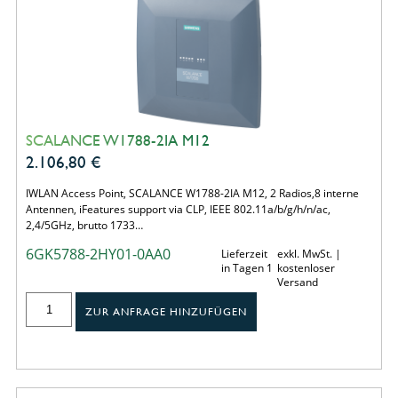
SCALANCE W1788-2IA M12
2.106,80
€
IWLAN Access Point, SCALANCE W1788-2IA M12, 2 Radios,8 interne
Antennen, iFeatures support via CLP, IEEE 802.11a/b/g/h/n/ac,
2,4/5GHz, brutto 1733…
6GK5788-2HY01-0AA0
Lieferzeit
exkl. MwSt. |
in Tagen 1
kostenloser
Versand
ZUR ANFRAGE HINZUFÜGEN