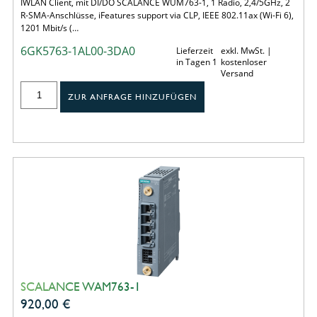
IWLAN Client, mit DI/DO SCALANCE WUM763-1, 1 Radio, 2,4/5GHz, 2
R-SMA-Anschlüsse, iFeatures support via CLP, IEEE 802.11ax (Wi-Fi 6),
1201 Mbit/s (…
6GK5763-1AL00-3DA0
Lieferzeit
exkl. MwSt. |
in Tagen 1
kostenloser
Versand
ZUR ANFRAGE HINZUFÜGEN
SCALANCE WAM763-1
920,00
€