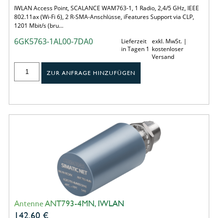
IWLAN Access Point, SCALANCE WAM763-1, 1 Radio, 2,4/5 GHz, IEEE
802.11ax (Wi-Fi 6), 2 R-SMA-Anschlüsse, iFeatures Support via CLP,
1201 Mbit/s (bru…
6GK5763-1AL00-7DA0
Lieferzeit
exkl. MwSt. |
in Tagen 1
kostenloser
Versand
ZUR ANFRAGE HINZUFÜGEN
Antenne ANT793-4MN, IWLAN
142,60
€