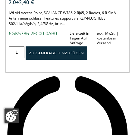
2.042,40
€
IWLAN Access Point, SCALANCE W786-2 RJ45, 2 Radios, 6 R-SMA-
Antennenanschluss, iFeatures support via KEY-PLUG, IEEE
802.11a/b/g/h/n, 2,4/5GHz, brut…
6GK5786-2FC00-0AB0
Lieferzeit in
exkl. MwSt. |
Tagen Auf
kostenloser
Anfrage
Versand
ZUR ANFRAGE HINZUFÜGEN