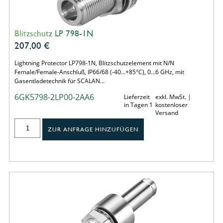
Blitzschutz LP 798-1N
207,00
€
Lightning Protector LP798-1N, Blitzschutzelement mit N/N
Female/Female-Anschluß, IP66/68 (-40…+85°C), 0…6 GHz, mit
Gasentladetechnik für SCALAN…
6GK5798-2LP00-2AA6
Lieferzeit
exkl. MwSt. |
in Tagen 1
kostenloser
Versand
ZUR ANFRAGE HINZUFÜGEN