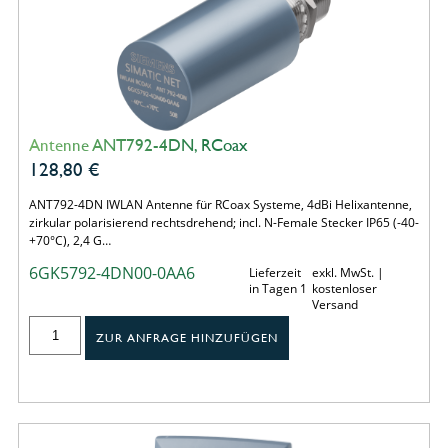
Antenne ANT792-4DN, RCoax
128,80
€
ANT792-4DN IWLAN Antenne für RCoax Systeme, 4dBi Helixantenne,
zirkular polarisierend rechtsdrehend; incl. N-Female Stecker IP65 (-40-
+70°C), 2,4 G…
6GK5792-4DN00-0AA6
Lieferzeit
exkl. MwSt. |
in Tagen 1
kostenloser
Versand
ZUR ANFRAGE HINZUFÜGEN