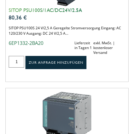
SITOP PSU100S/1AC/DC24V/2.5A
80,36
€
SITOP PSU100S 24 V/2,5 A Geregelte Stromversorgung Eingang: AC
120/230 V Ausgang: DC 24 V/2,5 A…
6EP1332-2BA20
Lieferzeit
exkl. MwSt. |
in Tagen 1
kostenloser
Versand
ZUR ANFRAGE HINZUFÜGEN