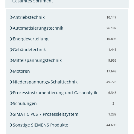
Gesamtes Sortiment
Antriebstechnik
10.147
Automatisierungstechnik
26.192
Energieverteilung
10.893
Gebäudetechnik
1.441
Mittelspannungstechnik
9.955
Motoren
17.649
Niederspannungs-Schalttechnik
49.778
Prozessinstrumentierung und Gasanalytik
6.343
Schulungen
3
SIMATIC PCS 7 Prozessleitsystem
1.282
Sonstige SIEMENS Produkte
44.690