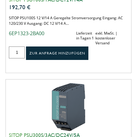
192,70
€
SITOP PSU100S 12 V/14 A Geregelte Stromversorgung Eingang: AC
120/230 V Ausgang: DC 12 V/14 A…
6EP1323-2BA00
Lieferzeit
exkl. MwSt. |
in Tagen 1
kostenloser
Versand
ZUR ANFRAGE HINZUFÜGEN
SITOP PSU300S/3AC/DC24V/5A