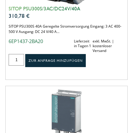
SITOP PSU300S/3AC/DC24V/40A
310,78
€
SITOP PSU300S 40A Geregelte Stromversorgung Eingang: 3 AC 400-
500 V Ausgang: DC 24 V/40 A…
6EP1437-2BA20
Lieferzeit
exkl. MwSt. |
in Tagen 1
kostenloser
Versand
ZUR ANFRAGE HINZUFÜGEN