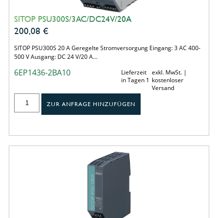
SITOP PSU300S/3AC/DC24V/20A
200,08
€
SITOP PSU300S 20 A Geregelte Stromversorgung Eingang: 3 AC 400-
500 V Ausgang: DC 24 V/20 A…
6EP1436-2BA10
Lieferzeit
exkl. MwSt. |
in Tagen 1
kostenloser
Versand
ZUR ANFRAGE HINZUFÜGEN