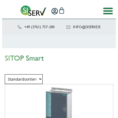
+49 (3761) 757-280
NI
SIS@OF
ED.VRE
SITOP Smart