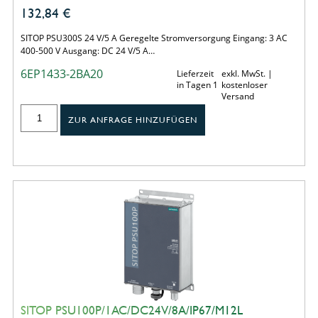
132,84
€
SITOP PSU300S 24 V/5 A Geregelte Stromversorgung Eingang: 3 AC
400-500 V Ausgang: DC 24 V/5 A…
6EP1433-2BA20
Lieferzeit
exkl. MwSt. |
in Tagen 1
kostenloser
Versand
ZUR ANFRAGE HINZUFÜGEN
SITOP PSU100P/1AC/DC24V/8A/IP67/M12L