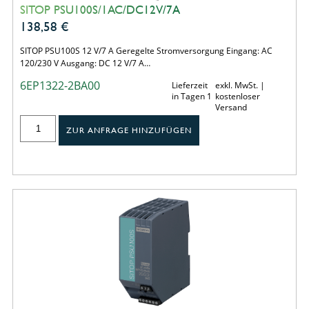
SITOP PSU100S/1AC/DC12V/7A
138,58
€
SITOP PSU100S 12 V/7 A Geregelte Stromversorgung Eingang: AC
120/230 V Ausgang: DC 12 V/7 A…
6EP1322-2BA00
Lieferzeit
exkl. MwSt. |
in Tagen 1
kostenloser
Versand
ZUR ANFRAGE HINZUFÜGEN