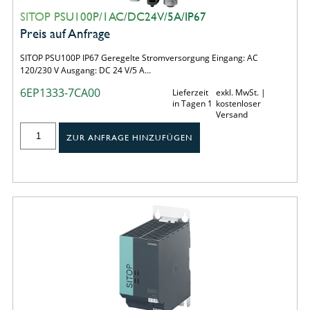
SITOP PSU100P/1AC/DC24V/5A/IP67
Preis auf Anfrage
SITOP PSU100P IP67 Geregelte Stromversorgung Eingang: AC
120/230 V Ausgang: DC 24 V/5 A…
6EP1333-7CA00
Lieferzeit
exkl. MwSt. |
in Tagen 1
kostenloser
Versand
ZUR ANFRAGE HINZUFÜGEN