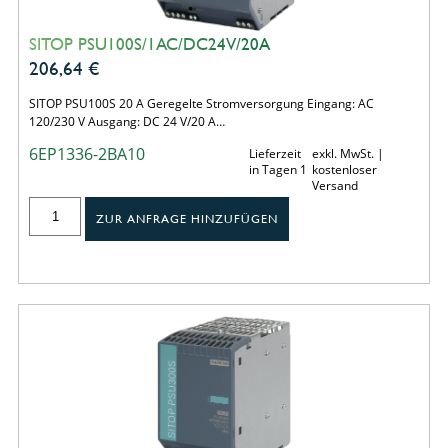
SITOP PSU100S/1AC/DC24V/20A
206,64
€
SITOP PSU100S 20 A Geregelte Stromversorgung Eingang: AC
120/230 V Ausgang: DC 24 V/20 A…
6EP1336-2BA10
Lieferzeit
exkl. MwSt. |
in Tagen 1
kostenloser
Versand
ZUR ANFRAGE HINZUFÜGEN