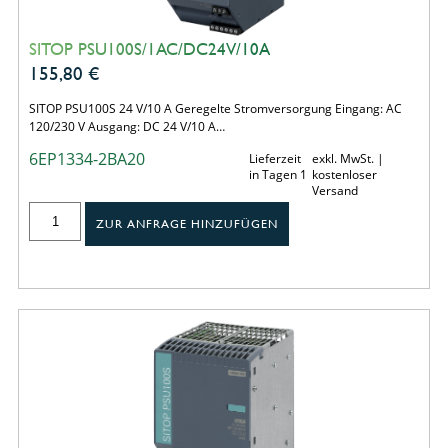
SITOP PSU100S/1AC/DC24V/10A
155,80
€
SITOP PSU100S 24 V/10 A Geregelte Stromversorgung Eingang: AC
120/230 V Ausgang: DC 24 V/10 A…
6EP1334-2BA20
Lieferzeit
exkl. MwSt. |
in Tagen 1
kostenloser
Versand
ZUR ANFRAGE HINZUFÜGEN