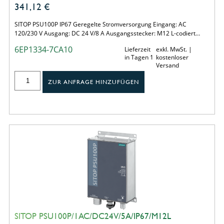
341,12
€
SITOP PSU100P IP67 Geregelte Stromversorgung Eingang: AC
120/230 V Ausgang: DC 24 V/8 A Ausgangsstecker: M12 L-codiert…
6EP1334-7CA10
Lieferzeit
exkl. MwSt. |
in Tagen 1
kostenloser
Versand
ZUR ANFRAGE HINZUFÜGEN
SITOP PSU100P/1AC/DC24V/5A/IP67/M12L