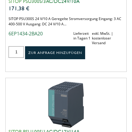
SITOP PSU300S/3AC/DC24V/10A
171,38
€
SITOP PSU300S 24 V/10 A Geregelte Stromversorgung Eingang: 3 AC
400-500 V Ausgang: DC 24 V/10 A…
6EP1434-2BA20
Lieferzeit
exkl. MwSt. |
in Tagen 1
kostenloser
Versand
ZUR ANFRAGE HINZUFÜGEN
SITOP PSU100S/1AC/DC12V/14A