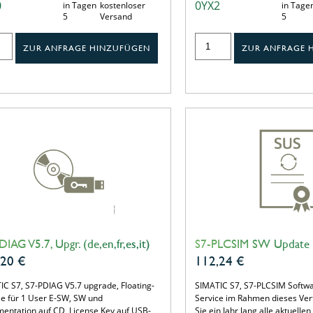
0
0YX2
in Tagen
kostenloser
in Tage
5
Versand
5
ZUR ANFRAGE HINZUFÜGEN
ZUR ANFRAGE 
IAG V5.7, Upgr. (de,en,fr,es,it)
S7-PLCSIM SW Update 
,20
€
112,24
€
IC S7, S7-PDIAG V5.7 upgrade, Floating-
SIMATIC S7, S7-PLCSIM Softw
se für 1 User E-SW, SW und
Service im Rahmen dieses Ver
entation auf CD, License Key auf USB-
Sie ein Jahr lang alle aktuelle