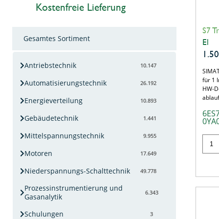
Kostenfreie Lieferung
S7 T
Gesamtes Sortiment
El
1.5
Antriebstechnik
10.147
SIMAT
für 1
Automatisierungstechnik
26.192
HW-Don
ablau
Energieverteilung
10.893
6ES
Gebäudetechnik
1.441
0YA
Mittelspannungstechnik
9.955
Motoren
17.649
Niederspannungs-Schalttechnik
49.778
Prozessinstrumentierung und
6.343
Gasanalytik
Schulungen
3