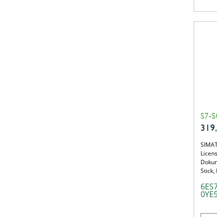
S7-SC
319
SIMAT
Licen
Dokum
Stick,
6ES
0YE