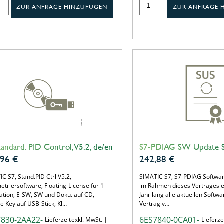
ZUR ANFRAGE HINZUFÜGEN
ZUR ANFRAGE 
tandard. PID Control, V5.2, de/en
S7-PDIAG SW Update S
,96
€
242,88
€
C S7, Stand.PID Ctrl V5.2,
SIMATIC S7, S7-PDIAG Softwar
triersoftware, Floating-License für 1
im Rahmen dieses Vertrages er
lation, E-SW, SW und Doku. auf CD,
Jahr lang alle aktuellen Softw
e Key auf USB-Stick, Kl…
Vertrag v…
7830-2AA22-
6ES7840-0CA01-
Lieferzeit
exkl. MwSt. |
Lieferze