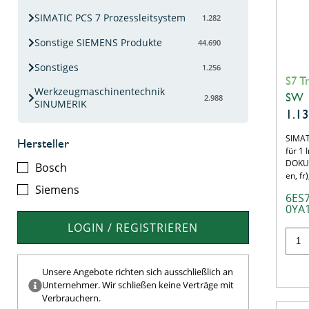
SIMATIC PCS 7 Prozessleitsystem
1.282
Sonstige SIEMENS Produkte
44.690
Sonstiges
1.256
S7 T
Werkzeugmaschinentechnik
SW
2.988
SINUMERIK
1.1
SIMAT
Hersteller
für 1 
DOKU,
Bosch
en, fr
Siemens
6ES
0YA
LOGIN / REGISTRIEREN
Unsere Angebote richten sich ausschließlich an
Unternehmer. Wir schließen keine Verträge mit
Verbrauchern.