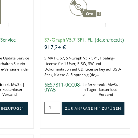
Service
S7-Graph V5.7 SP1, FL, (de,en,fr,es,it)
917,24
€
e Update Service
SIMATIC S7, S7-Graph V5.7 SP1, Floating-
halten Sie ein
License für 1 User, E-SW, SW und
are-Versionen. der
Dokumentation auf CD, License key auf USB-
Stick, Klasse A, 5-sprachig (de,…
6ES7811-0CC08-
it
exkl. MwSt. |
Lieferzeit
exkl. MwSt. |
0YA5
n
kostenloser
in Tagen
kostenloser
Versand
5
Versand
HINZUFÜGEN
ZUR ANFRAGE HINZUFÜGEN