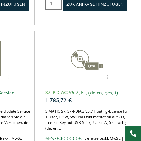
HINZUFÜGEN
ZUR ANFRAGE HINZUFÜGEN
ervice
S7-PDIAG V5.7, FL, (de,en,fr,es,it)
1.785,72
€
e Update Service
SIMATIC S7, S7-PDIAG V5.7 Floating-License für
halten Sie ein
1 User, E-SW, SW und Dokumentation auf CD,
are-Versionen. der
License Key auf USB-Stick, Klasse A, 5-sprachig
(de, en,…
6ES7840-0CC08-
it
exkl. MwSt. |
Lieferzeit
exkl. MwSt. |