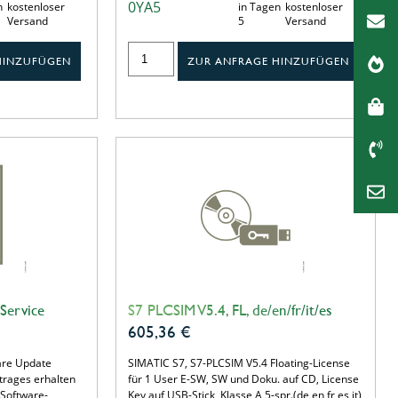
0YA5
n
kostenloser
in Tagen
kostenloser
Versand
5
Versand
HINZUFÜGEN
ZUR ANFRAGE HINZUFÜGEN
Service
S7 PLCSIM V5.4, FL, de/en/fr/it/es
605,36
€
are Update
SIMATIC S7, S7-PLCSIM V5.4 Floating-License
trages erhalten
für 1 User E-SW, SW und Doku. auf CD, License
n Software-
Key auf USB-Stick, Klasse A,5-spr.(de,en,fr,es,it)