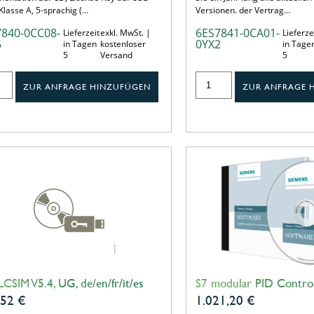
 Klasse A, 5-sprachig (…
Versionen. der Vertrag…
7840-0CC08-
6ES7841-0CA01-
Lieferzeit
exkl. MwSt. |
Lieferze
5
0YX2
in Tagen
kostenloser
in Tage
5
Versand
5
ZUR ANFRAGE HINZUFÜGEN
ZUR ANFRAGE 
LCSIM V5.4, UG, de/en/fr/it/es
S7 modular PID Control
,52
€
1.021,20
€