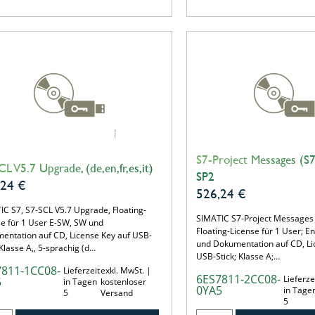
S7-Project Messages (S
L V5.7 Upgrade, (de,en,fr,es,it)
SP2
,24
€
526,24
€
IC S7, S7-SCL V5.7 Upgrade, Floating-
SIMATIC S7-Project Messages 
se für 1 User E-SW, SW und
Floating-License für 1 User; E
entation auf CD, License Key auf USB-
und Dokumentation auf CD, Li
 Klasse A,, 5-sprachig (d…
USB-Stick; Klasse A;…
7811-1CC08-
Lieferzeit
exkl. MwSt. |
6ES7811-2CC08-
Lieferze
5
in Tagen
kostenloser
0YA5
in Tage
5
Versand
5