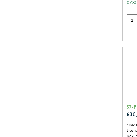
0YX
S7-PD
630
SIMAT
Licen
Dokum