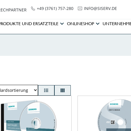
+49 (3761) 757-280
NI
SIS@OF
ED.VRE
RECHPARTNER
PRODUKTE UND ERSATZTEILE
ONLINESHOP
UNTERNEHM