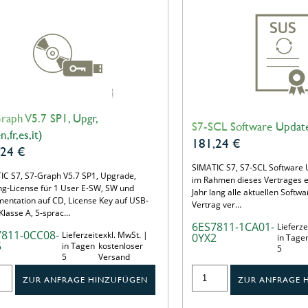
raph V5.7 SP1, Upgr,
S7-SCL Software Update
n,fr,es,it)
181,24
€
,24
€
SIMATIC S7, S7-SCL Software 
IC S7, S7-Graph V5.7 SP1, Upgrade,
im Rahmen dieses Vertrages er
ing-License für 1 User E-SW, SW und
Jahr lang alle aktuellen Softw
entation auf CD, License Key auf USB-
Vertrag ver…
 Klasse A, 5-sprac…
6ES7811-1CA01-
Lieferze
7811-0CC08-
Lieferzeit
exkl. MwSt. |
0YX2
in Tage
5
in Tagen
kostenloser
5
5
Versand
ZUR ANFRAGE HINZUFÜGEN
ZUR ANFRAGE 