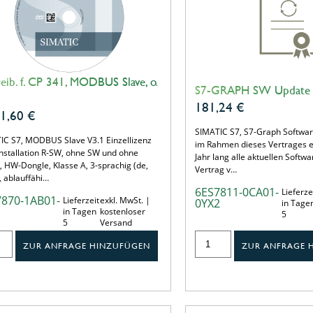
reib. f. CP 341, MODBUS Slave, o.
S7-GRAPH SW Update 
181,24
€
31,60
€
SIMATIC S7, S7-Graph Softwar
IC S7, MODBUS Slave V3.1 Einzellizenz
im Rahmen dieses Vertrages er
Installation R-SW, ohne SW und ohne
Jahr lang alle aktuellen Softw
 HW-Dongle, Klasse A, 3-sprachig (de,
Vertrag v…
), ablauffähi…
6ES7811-0CA01-
Lieferze
7870-1AB01-
Lieferzeit
exkl. MwSt. |
0YX2
in Tage
1
in Tagen
kostenloser
5
5
Versand
ZUR ANFRAGE HINZUFÜGEN
ZUR ANFRAGE 