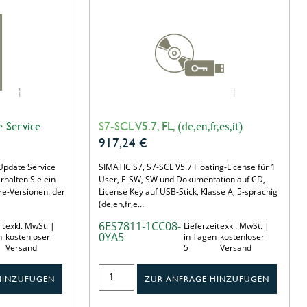
 Service
S7-SCL V5.7, FL, (de,en,fr,es,it)
917,24
€
Update Service
SIMATIC S7, S7-SCL V5.7 Floating-License für 1
halten Sie ein
User, E-SW, SW und Dokumentation auf CD,
are-Versionen. der
License Key auf USB-Stick, Klasse A, 5-sprachig
(de,en,fr,e…
6ES7811-1CC08-
it
exkl. MwSt. |
Lieferzeit
exkl. MwSt. |
0YA5
n
kostenloser
in Tagen
kostenloser
Versand
5
Versand
HINZUFÜGEN
ZUR ANFRAGE HINZUFÜGEN