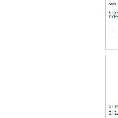
Stick,
6ES
0YE
S7 P
212