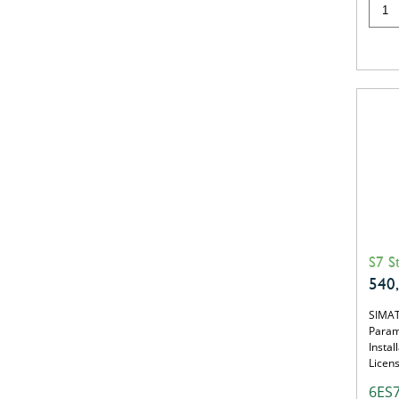
S7 S
540
SIMATI
Parame
Instal
Licens
6ES