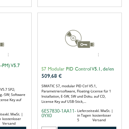
7-PM) V5.7
S7 Modular PID Control V5.1, de/en
509,68
€
SIMATIC S7, modular PID Ctrl V5.1,
V5.7 SP2;
Parametriersoftware, Floating-License für 1
ng.-SW; Software
Installation, E-SW, SW und Doku. auf CD,
cense Key auf
License Key auf USB-Stick,…
6ES7830-1AA11-
Lieferzeit
exkl. MwSt. |
it
exkl. MwSt. |
0YX0
in Tagen
kostenloser
n
kostenloser
5
Versand
Versand