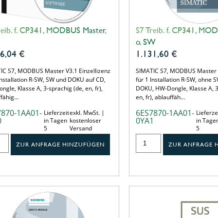
reib. f. CP341, MODBUS Master,
S7 Treib. f. CP341, MO
o. SW
06,04
€
1.131,60
€
IC S7, MODBUS Master V3.1 Einzellizenz
SIMATIC S7, MODBUS Master V
 Installation R-SW, SW und DOKU auf CD,
für 1 Installation R-SW, ohne
gle, Klasse A, 3-sprachig (de, en, fr),
DOKU, HW-Dongle, Klasse A, 3
ffähig…
en, fr), ablauffäh…
7870-1AA01-
6ES7870-1AA01-
Lieferzeit
exkl. MwSt. |
Lieferze
0
0YA1
in Tagen
kostenloser
in Tage
5
Versand
5
ZUR ANFRAGE HINZUFÜGEN
ZUR ANFRAGE 