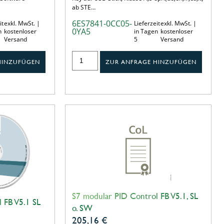
ab STE…
6ES7841-0CC05-
it
exkl. MwSt. |
Lieferzeit
exkl. MwSt. |
0YA5
n
kostenloser
in Tagen
kostenloser
Versand
5
Versand
HINZUFÜGEN
ZUR ANFRAGE HINZUFÜGEN
S7 modular PID Control FB V5.1, SL
 FB V5.1 SL
o. SW
205,16
€