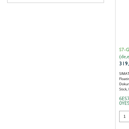
S7-G
(de,e
319
SIMAT
Float
Dokum
Stick,
6ES
0YE