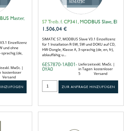
DBUS Master,
S7 Treib. f. CP341, MODBUS Slave, El
1.506,04
€
SIMATIC S7, MODBUS Slave V3.1 Einzellizenz
3.1 Einzellizenz
für 1 Installation R-SW, SW und DOKU auf CD,
 SW und ohne
HW-Dongle, Klasse A, 3-sprachig (de, en, fr),
-sprachig (de,
ablauffähig u…
6ES7870-1AB01-
Lieferzeit
exkl. MwSt. |
it
exkl. MwSt. |
0YA0
in Tagen
kostenloser
n
kostenloser
5
Versand
Versand
HINZUFÜGEN
ZUR ANFRAGE HINZUFÜGEN