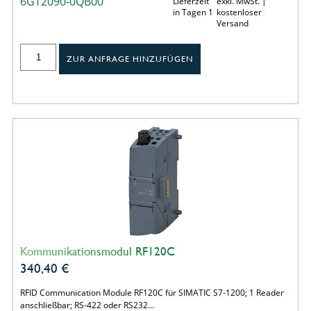
6GT2090-0QB00
Lieferzeit
exkl. MwSt. |
in Tagen 1
kostenloser
Versand
ZUR ANFRAGE HINZUFÜGEN
Kommunikationsmodul RF120C
340,40
€
RFID Communication Module RF120C für SIMATIC S7-1200; 1 Reader
anschließbar; RS-422 oder RS232…