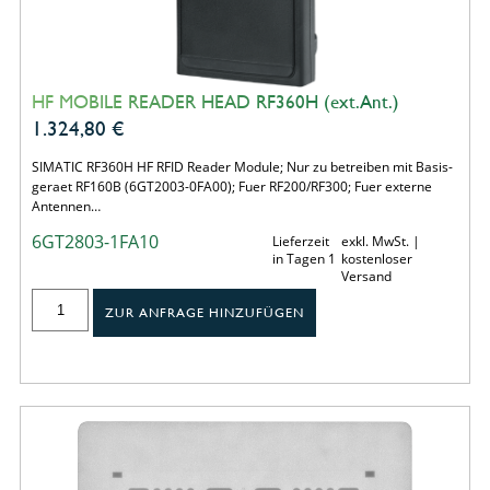
HF MOBILE READER HEAD RF360H (ext.Ant.)
1.324,80
€
SIMATIC RF360H HF RFID Reader Module; Nur zu betreiben mit Basis-
geraet RF160B (6GT2003-0FA00); Fuer RF200/RF300; Fuer externe
Antennen…
6GT2803-1FA10
Lieferzeit
exkl. MwSt. |
in Tagen 1
kostenloser
Versand
ZUR ANFRAGE HINZUFÜGEN