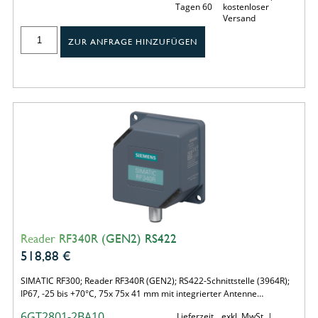
Tagen 60
kostenloser
Versand
ZUR ANFRAGE HINZUFÜGEN
Reader RF340R (GEN2) RS422
518,88
€
SIMATIC RF300; Reader RF340R (GEN2); RS422-Schnittstelle (3964R);
IP67, -25 bis +70°C, 75x 75x 41 mm mit integrierter Antenne…
6GT2801-2BA10
Lieferzeit
exkl. MwSt. |