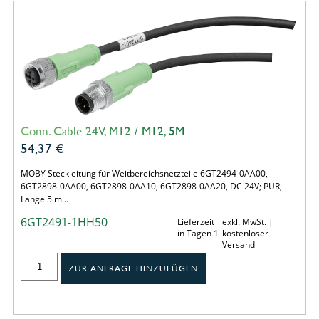
Conn. Cable 24V, M12 / M12, 5M
54,37
€
MOBY Steckleitung für Weitbereichsnetzteile 6GT2494-0AA00,
6GT2898-0AA00, 6GT2898-0AA10, 6GT2898-0AA20, DC 24V; PUR,
Länge 5 m…
6GT2491-1HH50
Lieferzeit
exkl. MwSt. |
in Tagen 1
kostenloser
Versand
ZUR ANFRAGE HINZUFÜGEN