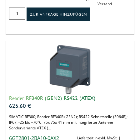
Versand
ZUR ANFRAGE HINZUFÜGEN
Reader RF340R (GEN2) RS422 (ATEX)
625,60
€
SIMATIC RF300; Reader RF340R (GEN2); RS422-Schnittstelle (3964R);
IP67, -25 bis +70°C, 75x 75x 41 mm mit integrierter Antenne
Sondervariante ATEX (…
6GT2801-2BA10-0AX2
Lieferzeit in
exkl. MwSt. |