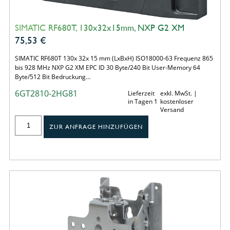
SIMATIC RF680T, 130x32x15mm, NXP G2 XM
75,53
€
SIMATIC RF680T 130x 32x 15 mm (LxBxH) ISO18000-63 Frequenz 865
bis 928 MHz NXP G2 XM EPC ID 30 Byte/240 Bit User-Memory 64
Byte/512 Bit Bedruckung…
6GT2810-2HG81
Lieferzeit
exkl. MwSt. |
in Tagen 1
kostenloser
Versand
ZUR ANFRAGE HINZUFÜGEN