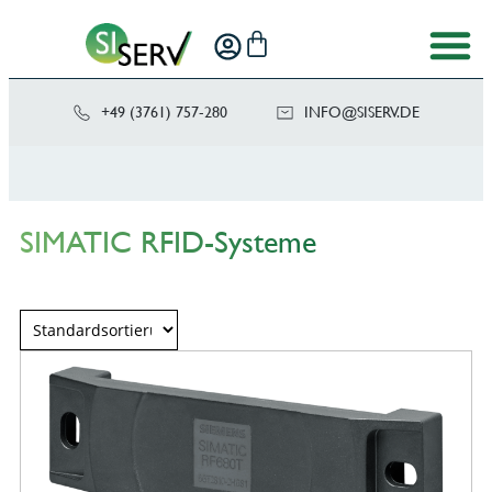
+49 (3761) 757-280
NI
SIS@OF
ED.VRE
SIMATIC RFID-Systeme