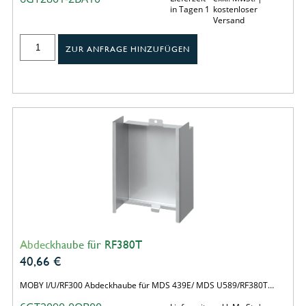
in Tagen 1
kostenloser
Versand
ZUR ANFRAGE HINZUFÜGEN
Abdeckhaube für RF380T
40,66
€
MOBY I/U/RF300 Abdeckhaube für MDS 439E/ MDS U589/RF380T…