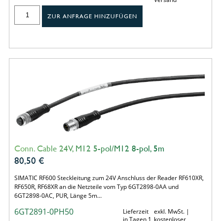
ZUR ANFRAGE HINZUFÜGEN
Conn. Cable 24V, M12 5-pol/M12 8-pol, 5m
80,50
€
SIMATIC RF600 Steckleitung zum 24V Anschluss der Reader RF610XR,
RF650R, RF68XR an die Netzteile vom Typ 6GT2898-0AA und
6GT2898-0AC, PUR, Länge 5m…
6GT2891-0PH50
Lieferzeit
exkl. MwSt. |
in Tagen 1
kostenloser