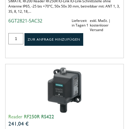
SIMATIC RF200 Reader RF250R IO-Link IO-Link-Schnittstelle ohne
Antenne IP65, -25 bis +70°C, 50x 50x 30 mm, betreibbar mit: ANT 1, 3,
3S, 8, 12, 18,…
6GT2821-5AC32
Lieferzeit
exkl. MwSt. |
in Tagen 1
kostenloser
Versand
ZUR ANFRAGE HINZUFÜGEN
Reader RF250R RS422
241,04
€