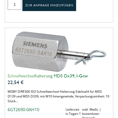
ZUR ANFRAGE HINZUFÜGEN
Schnellwechselhalterung MDS Dx39, I-Gew
22,54
€
MOBY D/RF300 ISO Schnellwechsel-Halterung Edelstahl für MDS
D139 und MDS D339; mit M10 Innengewinde; Verpackungseinheit: 10
Stück…
6GT2690-0AH10
Lieferzeit
exkl. MwSt. |
in Tagen 1
kostenloser
Versand