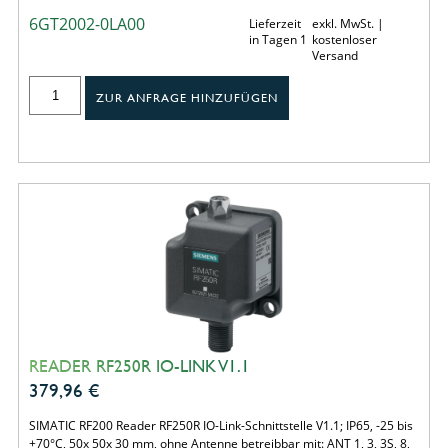
6GT2002-0LA00
Lieferzeit
exkl. MwSt. |
in Tagen 1
kostenloser
Versand
ZUR ANFRAGE HINZUFÜGEN
READER RF250R IO-LINK V1.1
379,96
€
SIMATIC RF200 Reader RF250R IO-Link-Schnittstelle V1.1; IP65, -25 bis
+70°C, 50x 50x 30 mm, ohne Antenne betreibbar mit: ANT 1, 3, 3S, 8,