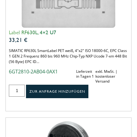
Label RF630L, 4×2 U7
33,21
€
SIMATIC RF630L SmartLabel PET weiß, 4"x2" ISO 18000-6C, EPC Class
1 GEN 2 Frequenz 860 bis 960 MHz Chip-Typ NXP Ucode 7-xm 448 Bit
(56 Byte) EPC ID…
6GT2810-2AB04-0AX1
Lieferzeit
exkl. MwSt. |
in Tagen 1
kostenloser
Versand
ZUR ANFRAGE HINZUFÜGEN