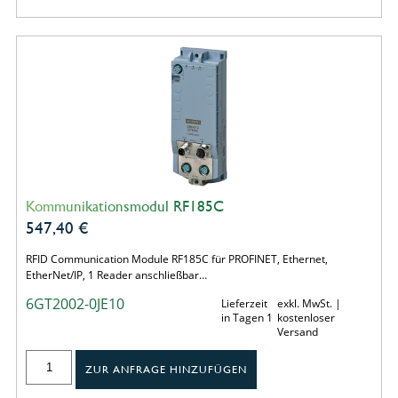
Kommunikationsmodul RF185C
547,40
€
RFID Communication Module RF185C für PROFINET, Ethernet,
EtherNet/IP, 1 Reader anschließbar…
6GT2002-0JE10
Lieferzeit
exkl. MwSt. |
in Tagen 1
kostenloser
Versand
ZUR ANFRAGE HINZUFÜGEN