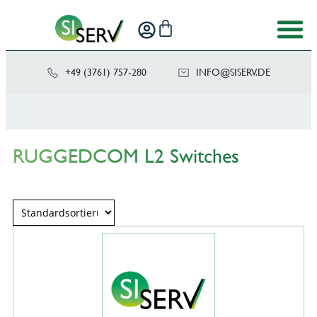
+49 (3761) 757-280
NI
SIS@OF
ED.VRE
RUGGEDCOM L2 Switches