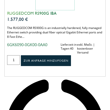
RUGGEDCOM RS900G IBA
1.577,00
€
The RUGGEDCOM RS900G is an industrially hardened, fully managed
Ethernet switch providing dual fiber optical Gigabit Ethernet ports and
8 Fast Ethe…
6GK6090-0GK00-0AA0
Lieferzeit in
exkl. MwSt. |
Tagen 40
kostenloser
Versand
ZUR ANFRAGE HINZUFÜGEN