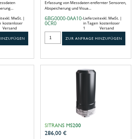
essdaten
Erfassung von Messdaten entfernter Sensoren,
cherung…
Abspeicherung und Visua…
6BG0000-0AA10-
it
exkl. MwSt. |
Lieferzeit
exkl. MwSt. |
0CR0
n
kostenloser
in Tagen
kostenloser
Versand
1
Versand
HINZUFÜGEN
ZUR ANFRAGE HINZUFÜGEN
SITRANS MS200
286,00
€