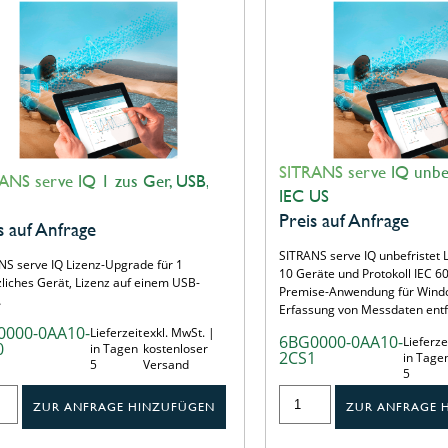
SITRANS serve IQ unbe
ANS serve IQ 1 zus Ger, USB,
IEC US
Preis auf Anfrage
s auf Anfrage
SITRANS serve IQ unbefristet L
NS serve IQ Lizenz-Upgrade für 1
10 Geräte und Protokoll IEC 6
zliches Gerät, Lizenz auf einem USB-
Premise-Anwendung für Wind
…
Erfassung von Messdaten ent
0000-0AA10-
Lieferzeit
exkl. MwSt. |
6BG0000-0AA10-
Lieferze
0
in Tagen
kostenloser
2CS1
in Tage
5
Versand
5
ZUR ANFRAGE HINZUFÜGEN
ZUR ANFRAGE 