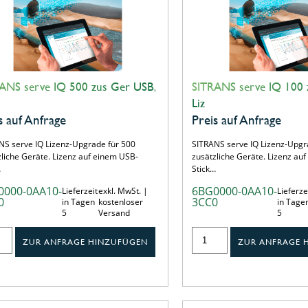
ANS serve IQ 500 zus Ger USB,
SITRANS serve IQ 100 
Liz
s auf Anfrage
Preis auf Anfrage
NS serve IQ Lizenz-Upgrade für 500
SITRANS serve IQ Lizenz-Upgr
zliche Geräte. Lizenz auf einem USB-
zusätzliche Geräte. Lizenz au
…
Stick…
0000-0AA10-
6BG0000-0AA10-
Lieferzeit
exkl. MwSt. |
Lieferze
0
3CC0
in Tagen
kostenloser
in Tage
5
Versand
5
ZUR ANFRAGE HINZUFÜGEN
ZUR ANFRAGE 