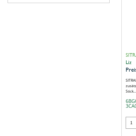
SITR
Liz
Prei
SITRA
zusät
Stick
6BG
3CA