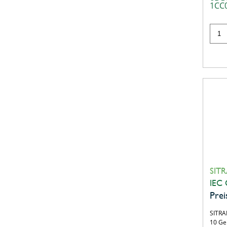
1CC
SITR
IEC
Prei
SITRAN
10 Ge