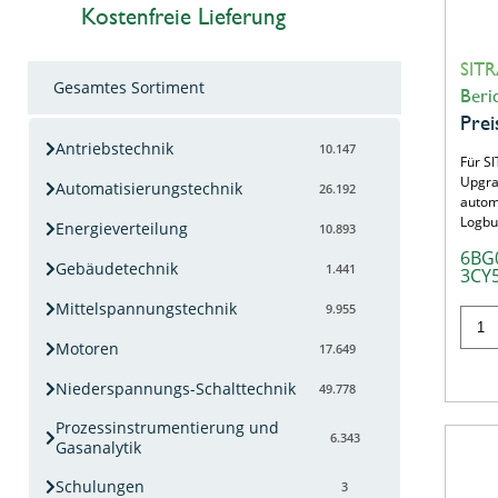
Kostenfreie Lieferung
SITR
Gesamtes Sortiment
Beri
Prei
Antriebstechnik
10.147
Für SI
Upgra
Automatisierungstechnik
26.192
autom
Logbu
Energieverteilung
10.893
6BG
Gebäudetechnik
1.441
3CY
Mittelspannungstechnik
9.955
Motoren
17.649
Niederspannungs-Schalttechnik
49.778
Prozessinstrumentierung und
6.343
Gasanalytik
Schulungen
3