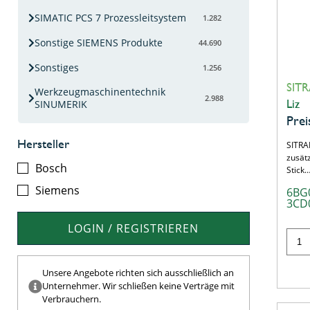
SIMATIC PCS 7 Prozessleitsystem
1.282
Sonstige SIEMENS Produkte
44.690
Sonstiges
1.256
SITR
Werkzeugmaschinentechnik
2.988
Liz
SINUMERIK
Prei
Hersteller
SITRA
zusät
Bosch
Stick
Siemens
6BG
3CD
LOGIN / REGISTRIEREN
Unsere Angebote richten sich ausschließlich an
Unternehmer. Wir schließen keine Verträge mit
Verbrauchern.