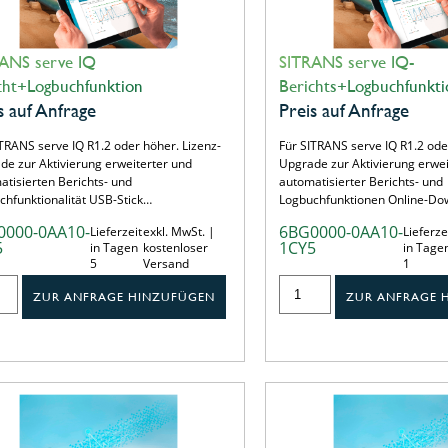
ANS serve IQ
SITRANS serve IQ-
cht+Logbuchfunktion
Berichts+Logbuchfunkti
s auf Anfrage
Preis auf Anfrage
TRANS serve IQ R1.2 oder höher. Lizenz-
Für SITRANS serve IQ R1.2 ode
de zur Aktivierung erweiterter und
Upgrade zur Aktivierung erwei
atisierten Berichts- und
automatisierter Berichts- und
chfunktionalität USB-Stick…
Logbuchfunktionen Online-D
0000-0AA10-
6BG0000-0AA10-
Lieferzeit
exkl. MwSt. |
Lieferze
5
1CY5
in Tagen
kostenloser
in Tage
5
Versand
1
ZUR ANFRAGE HINZUFÜGEN
ZUR ANFRAGE 