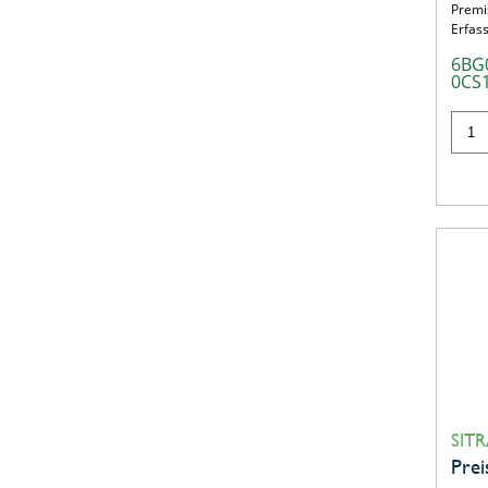
Premi
Erfas
6BG
0CS
SITR
Prei