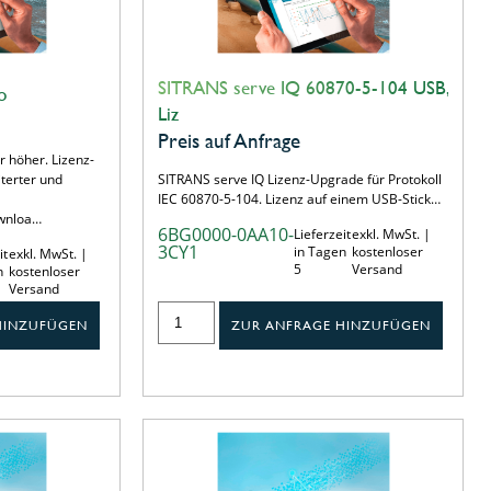
SITRANS serve IQ 60870-5-104 USB,
o
Liz
Preis auf Anfrage
r höher. Lizenz-
terter und
SITRANS serve IQ Lizenz-Upgrade für Protokoll
IEC 60870-5-104. Lizenz auf einem USB-Stick…
ownloa…
6BG0000-0AA10-
Lieferzeit
exkl. MwSt. |
3CY1
in Tagen
kostenloser
it
exkl. MwSt. |
5
Versand
n
kostenloser
Versand
HINZUFÜGEN
ZUR ANFRAGE HINZUFÜGEN