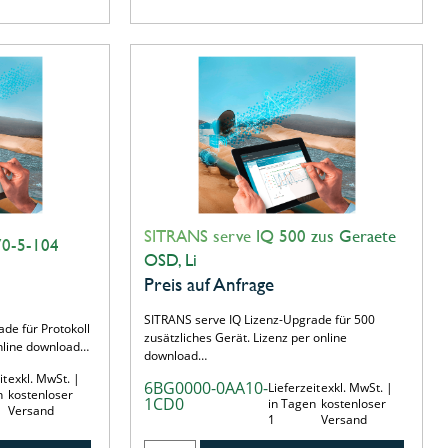
SITRANS serve IQ 500 zus Geraete
70-5-104
OSD, Li
Preis auf Anfrage
SITRANS serve IQ Lizenz-Upgrade für 500
de für Protokoll
zusätzliches Gerät. Lizenz per online
online download…
download…
it
exkl. MwSt. |
6BG0000-0AA10-
Lieferzeit
exkl. MwSt. |
n
kostenloser
1CD0
in Tagen
kostenloser
Versand
1
Versand