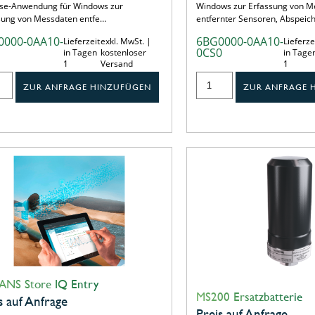
se-Anwendung für Windows zur
Windows zur Erfassung von M
sung von Messdaten entfe…
entfernter Sensoren, Abspei
0000-0AA10-
6BG0000-0AA10-
Lieferzeit
exkl. MwSt. |
Lieferze
1
0CS0
in Tagen
kostenloser
in Tage
1
Versand
1
ZUR ANFRAGE HINZUFÜGEN
ZUR ANFRAGE 
ANS Store IQ Entry
MS200 Ersatzbatterie
s auf Anfrage
Preis auf Anfrage