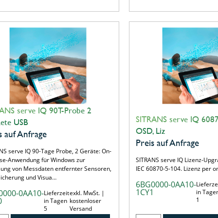
ANS serve IQ 90T-Probe 2
SITRANS serve IQ 608
ete USB
OSD, Liz
s auf Anfrage
Preis auf Anfrage
NS serve IQ 90-Tage Probe, 2 Geräte: On-
se-Anwendung für Windows zur
SITRANS serve IQ Lizenz-Upgra
sung von Messdaten entfernter Sensoren,
IEC 60870-5-104. Lizenz per 
icherung und Visua…
6BG0000-0AA10-
Lieferze
1CY1
0000-0AA10-
in Tage
Lieferzeit
exkl. MwSt. |
0
1
in Tagen
kostenloser
5
Versand