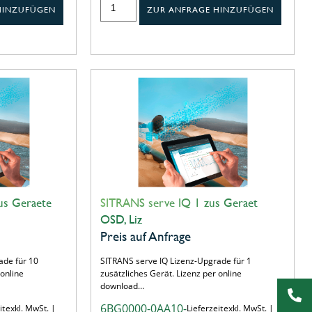
HINZUFÜGEN
ZUR ANFRAGE HINZUFÜGEN
us Geraete
SITRANS serve IQ 1 zus Geraet
OSD, Liz
Preis auf Anfrage
ade für 10
SITRANS serve IQ Lizenz-Upgrade für 1
 online
zusätzliches Gerät. Lizenz per online
download…
6BG0000-0AA10-
it
exkl. MwSt. |
Lieferzeit
exkl. MwSt. |