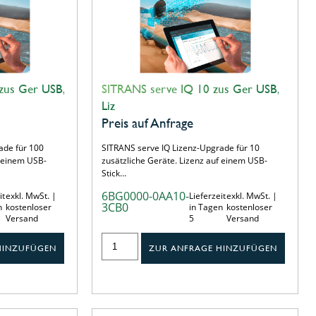
zus Ger USB,
SITRANS serve IQ 10 zus Ger USB,
Liz
Preis auf Anfrage
ade für 100
SITRANS serve IQ Lizenz-Upgrade für 10
f einem USB-
zusätzliche Geräte. Lizenz auf einem USB-
Stick…
6BG0000-0AA10-
it
exkl. MwSt. |
Lieferzeit
exkl. MwSt. |
3CB0
n
kostenloser
in Tagen
kostenloser
Versand
5
Versand
HINZUFÜGEN
ZUR ANFRAGE HINZUFÜGEN