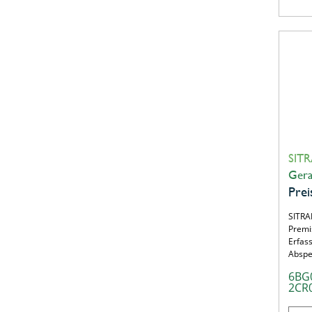
SITR
Gera
Prei
SITRA
Premi
Erfas
Abspe
6BG
2CR