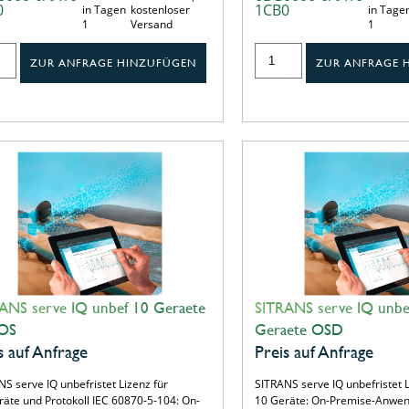
0
1CB0
in Tagen
kostenloser
in Tage
1
Versand
1
ZUR ANFRAGE HINZUFÜGEN
ZUR ANFRAGE 
ANS serve IQ unbef 10 Geraete
SITRANS serve IQ unbe
 OS
Geraete OSD
s auf Anfrage
Preis auf Anfrage
S serve IQ unbefristet Lizenz für
SITRANS serve IQ unbefristet L
räte und Protokoll IEC 60870-5-104: On-
10 Geräte: On-Premise-Anwen