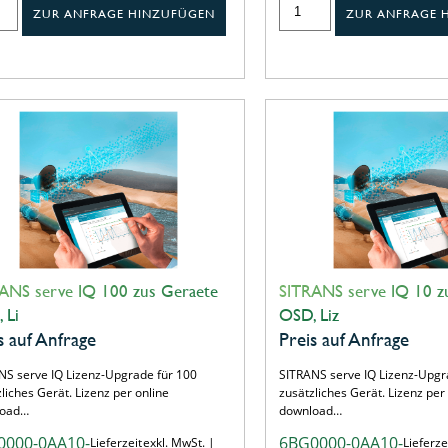
ZUR ANFRAGE HINZUFÜGEN
ZUR ANFRAGE 
ANS serve IQ 100 zus Geraete
SITRANS serve IQ 10 z
 Li
OSD, Liz
s auf Anfrage
Preis auf Anfrage
NS serve IQ Lizenz-Upgrade für 100
SITRANS serve IQ Lizenz-Upgr
liches Gerät. Lizenz per online
zusätzliches Gerät. Lizenz per
load…
download…
0000-0AA10-
6BG0000-0AA10-
Lieferzeit
exkl. MwSt. |
Lieferze