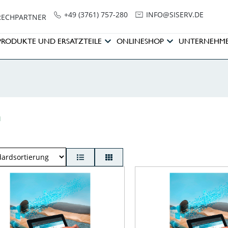
+49 (3761) 757-280
NI
SIS@OF
ED.VRE
RECHPARTNER
PRODUKTE UND ERSATZTEILE
ONLINESHOP
UNTERNEHM
n