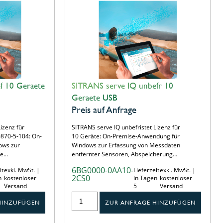
f 10 Geraete
SITRANS serve IQ unbefr 10
Geraete USB
Preis auf Anfrage
izenz für
SITRANS serve IQ unbefristet Lizenz für
0870-5-104: On-
10 Geräte: On-Premise-Anwendung für
ows zur
Windows zur Erfassung von Messdaten
fe…
entfernter Sensoren, Abspeicherung…
6BG0000-0AA10-
it
exkl. MwSt. |
Lieferzeit
exkl. MwSt. |
2CS0
n
kostenloser
in Tagen
kostenloser
Versand
5
Versand
HINZUFÜGEN
ZUR ANFRAGE HINZUFÜGEN