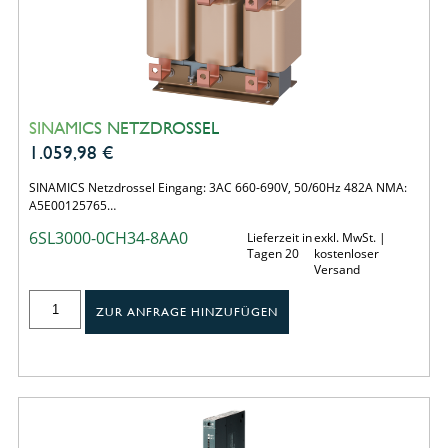
SINAMICS NETZDROSSEL
1.059,98
€
SINAMICS Netzdrossel Eingang: 3AC 660-690V, 50/60Hz 482A NMA:
A5E00125765…
6SL3000-0CH34-8AA0
Lieferzeit in
exkl. MwSt. |
Tagen 20
kostenloser
Versand
ZUR ANFRAGE HINZUFÜGEN