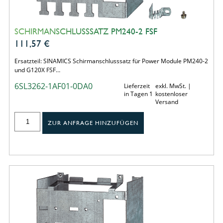
SCHIRMANSCHLUSSSATZ PM240-2 FSF
111,57
€
Ersatzteil: SINAMICS Schirmanschlusssatz für Power Module PM240-2
und G120X FSF…
6SL3262-1AF01-0DA0
Lieferzeit
exkl. MwSt. |
in Tagen 1
kostenloser
Versand
ZUR ANFRAGE HINZUFÜGEN