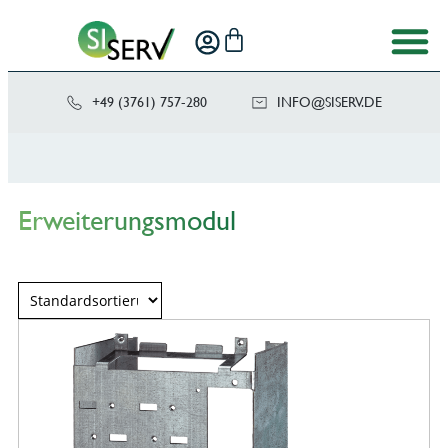
+49 (3761) 757-280
NI
SIS@OF
ED.VRE
Erweiterungsmodul