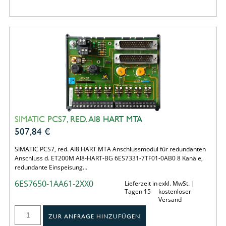
SIMATIC PCS7, RED. AI8 HART MTA
507,84
€
SIMATIC PCS7, red. AI8 HART MTA Anschlussmodul für redundanten
Anschluss d. ET200M AI8-HART-BG 6ES7331-7TF01-0AB0 8 Kanäle,
redundante Einspeisung…
6ES7650-1AA61-2XX0
Lieferzeit in
exkl. MwSt. |
Tagen 15
kostenloser
Versand
ZUR ANFRAGE HINZUFÜGEN