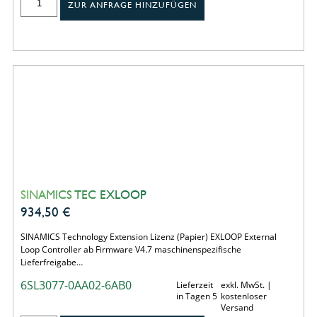
ZUR ANFRAGE HINZUFÜGEN
SINAMICS TEC EXLOOP
934,50
€
SINAMICS Technology Extension Lizenz (Papier) EXLOOP External
Loop Controller ab Firmware V4.7 maschinenspezifische
Lieferfreigabe…
6SL3077-0AA02-6AB0
Lieferzeit
exkl. MwSt. |
in Tagen 5
kostenloser
Versand