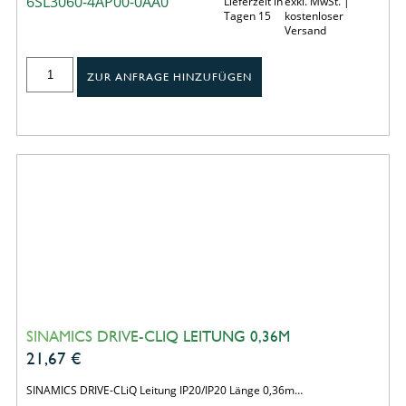
6SL3060-4AP00-0AA0
Lieferzeit in
exkl. MwSt. |
Tagen 15
kostenloser
Versand
ZUR ANFRAGE HINZUFÜGEN
SINAMICS DRIVE-CLIQ LEITUNG 0,36M
21,67
€
SINAMICS DRIVE-CLiQ Leitung IP20/IP20 Länge 0,36m…