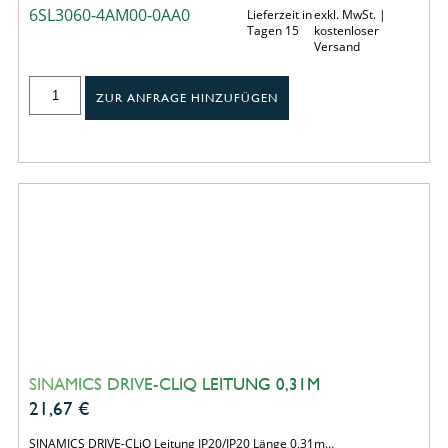
6SL3060-4AM00-0AA0
Lieferzeit in
exkl. MwSt. |
Tagen 15
kostenloser
Versand
ZUR ANFRAGE HINZUFÜGEN
SINAMICS DRIVE-CLIQ LEITUNG 0,31M
21,67
€
SINAMICS DRIVE-CLiQ Leitung IP20/IP20 Länge 0,31m…