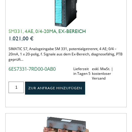
SM331, 4AE, 0/4-20MA, EX-BEREICH
1.021,00
€
SIMATIC S7, Analogeingabe SM 331, potentialgetrennt, 4 AE; 0/4 –
20mA, 1 x 20-polig, f. Signale aus dem Ex-Bereich, diagnosefähig, PTB
geprüft…
6ES7331-7RD00-0AB0
Lieferzeit
exkl. MwSt. |
in Tagen 5
kostenloser
Versand
ZUR ANFRAGE HINZUFÜGEN