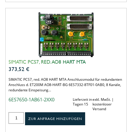
SIMATIC PCS7, RED. AO8 HART MTA
373,52
€
SIMATIC PCS7, red. AO8 HART MTA Anschlussmodul für redundanten
Anschluss d. ET200M AO8-HART-BG 6ES7332-8TF01-0AB0, 8 Kanäle,
redundante Einspeisung…
6ES7650-1AB61-2XX0
Lieferzeit in
exkl. MwSt. |
Tagen 15
kostenloser
Versand
ZUR ANFRAGE HINZUFÜGEN