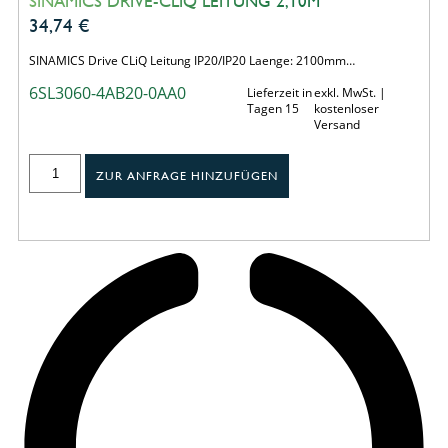
SINAMICS DRIVE-CLIQ LEITUNG 2,10M
34,74
€
SINAMICS Drive CLiQ Leitung IP20/IP20 Laenge: 2100mm…
6SL3060-4AB20-0AA0
Lieferzeit in
exkl. MwSt. |
Tagen 15
kostenloser
Versand
ZUR ANFRAGE HINZUFÜGEN