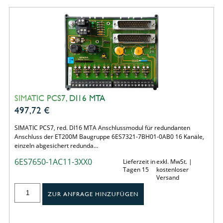
SIMATIC PCS7, DI16 MTA
497,72
€
SIMATIC PCS7, red. DI16 MTA Anschlussmodul für redundanten
Anschluss der ET200M Baugruppe 6ES7321-7BH01-0AB0 16 Kanäle,
einzeln abgesichert redunda…
6ES7650-1AC11-3XX0
Lieferzeit in
exkl. MwSt. |
Tagen 15
kostenloser
Versand
ZUR ANFRAGE HINZUFÜGEN