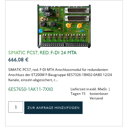
SIMATIC PCS7, RED. F-DI 24 MTA
666,08
€
SIMATIC PCS7, red. F-DI MTA Anschlussmodul für redundanten
Anschluss der ET200M F-Baugruppe 6ES7326-1BK02-0AB0 12/24
Kanäle, einzeln abgesichert, r…
6ES7650-1AK11-7XX0
Lieferzeit in
exkl. MwSt. |
Tagen 15
kostenloser
Versand
ZUR ANFRAGE HINZUFÜGEN