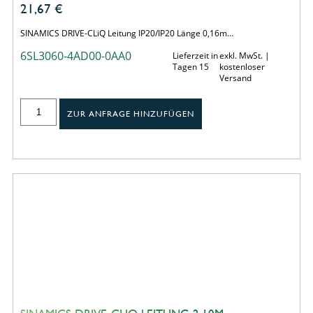
21,67
€
SINAMICS DRIVE-CLiQ Leitung IP20/IP20 Länge 0,16m…
6SL3060-4AD00-0AA0
Lieferzeit in
exkl. MwSt. |
Tagen 15
kostenloser
Versand
ZUR ANFRAGE HINZUFÜGEN