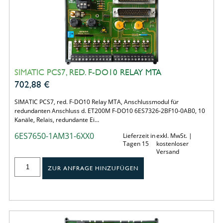
SIMATIC PCS7, RED. F-DO10 RELAY MTA
702,88
€
SIMATIC PCS7, red. F-DO10 Relay MTA, Anschlussmodul für
redundanten Anschluss d. ET200M F-DO10 6ES7326-2BF10-0AB0, 10
Kanäle, Relais, redundante Ei…
6ES7650-1AM31-6XX0
Lieferzeit in
exkl. MwSt. |
Tagen 15
kostenloser
Versand
ZUR ANFRAGE HINZUFÜGEN