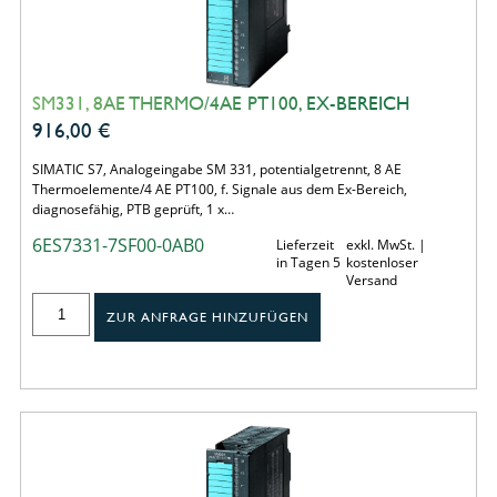
SM331, 8AE THERMO/4AE PT100, EX-BEREICH
916,00
€
SIMATIC S7, Analogeingabe SM 331, potentialgetrennt, 8 AE
Thermoelemente/4 AE PT100, f. Signale aus dem Ex-Bereich,
diagnosefähig, PTB geprüft, 1 x…
6ES7331-7SF00-0AB0
Lieferzeit
exkl. MwSt. |
in Tagen 5
kostenloser
Versand
ZUR ANFRAGE HINZUFÜGEN