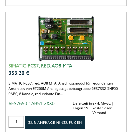
SIMATIC PCS7, RED. AO8 MTA
353,28
€
SIMATIC PCS7, red. AO8 MTA, Anschlussmodul für redundanten
Anschluss von ET200M Analogausgabebaugruppe 6ES7332-5HF00-
0AB0, 8 Kanäle, redundante Ein…
6ES7650-1AB51-2XX0
Lieferzeit in
exkl. MwSt. |
Tagen 15
kostenloser
Versand
ZUR ANFRAGE HINZUFÜGEN