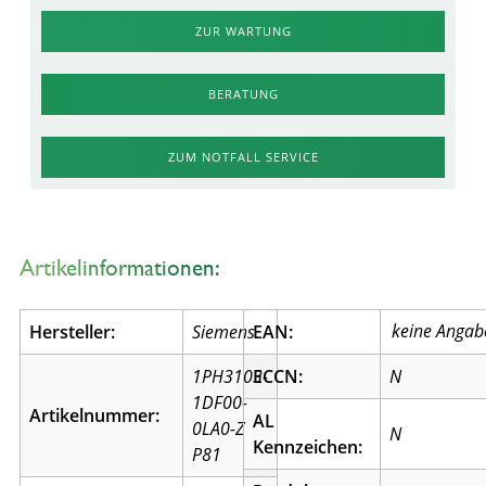
ZUR WARTUNG
BERATUNG
ZUM NOTFALL SERVICE
Artikelinformationen:
Hersteller:
Siemens
EAN:
1PH3103-
ECCN:
N
1DF00-
Artikelnummer:
AL
0LA0-Z
N
Kennzeichen:
P81