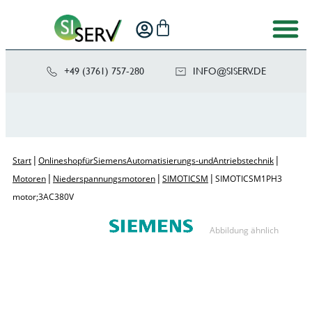
+49 (3761) 757-280
NI
SIS@OF
ED.VRE
|
|
Start
Onlineshop für Siemens Automatisierungs- und Antriebstechnik
|
|
|
Motoren
Niederspannungsmotoren
SIMOTICS M
SIMOTICS M 1PH3
motor; 3AC 380V
Abbildung ähnlich