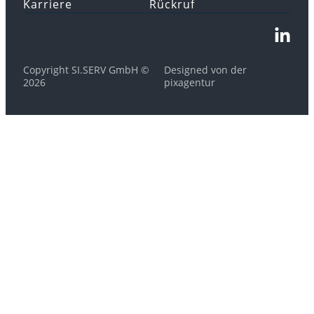
Karriere
Rückruf
Copyright SI.SERV GmbH ©
Designed von der
2026
pixagentur