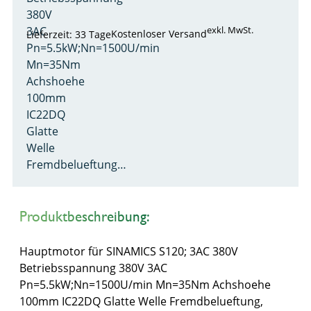
380V
3AC
exkl. MwSt.
Kostenloser Versand
Lieferzeit: 33 Tage
Pn=5.5kW;Nn=1500U/min
Mn=35Nm
Achshoehe
100mm
IC22DQ
Glatte
Welle
Fremdbelueftung…
Produktbeschreibung:
Hauptmotor für SINAMICS S120; 3AC 380V
Betriebsspannung 380V 3AC
Pn=5.5kW;Nn=1500U/min Mn=35Nm Achshoehe
100mm IC22DQ Glatte Welle Fremdbelueftung,