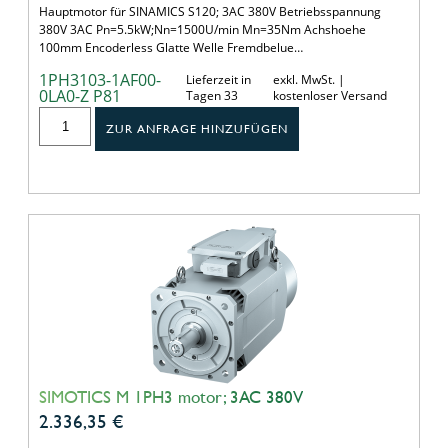
Hauptmotor für SINAMICS S120; 3AC 380V Betriebsspannung
380V 3AC Pn=5.5kW;Nn=1500U/min Mn=35Nm Achshoehe
100mm Encoderless Glatte Welle Fremdbelue…
1PH3103-1AF00-
Lieferzeit in
exkl. MwSt. |
0LA0-Z P81
Tagen 33
kostenloser Versand
ZUR ANFRAGE HINZUFÜGEN
SIMOTICS M 1PH3 motor; 3AC 380V
2.336,35
€