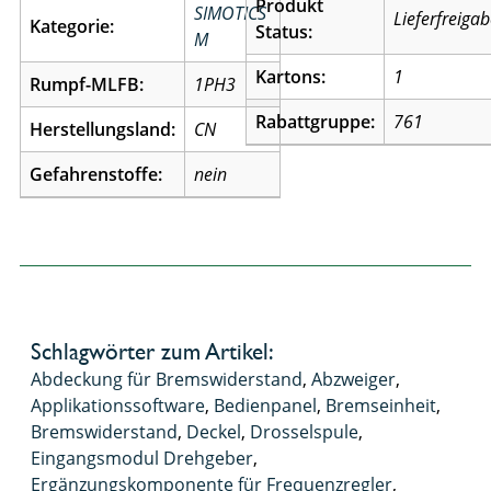
Produkt
SIMOTICS
Lieferfreiga
Kategorie:
Status:
M
Kartons:
1
Rumpf-MLFB:
1PH3
Rabattgruppe:
761
Herstellungsland:
CN
Gefahrenstoffe:
nein
Schlagwörter zum Artikel:
Abdeckung für Bremswiderstand
,
Abzweiger
,
Applikationssoftware
,
Bedienpanel
,
Bremseinheit
,
Bremswiderstand
,
Deckel
,
Drosselspule
,
Eingangsmodul Drehgeber
,
Ergänzungskomponente für Frequenzregler
,