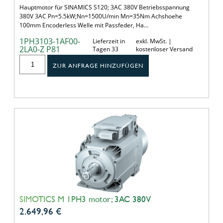
Hauptmotor für SINAMICS S120; 3AC 380V Betriebsspannung
380V 3AC Pn=5.5kW;Nn=1500U/min Mn=35Nm Achshoehe
100mm Encoderless Welle mit Passfeder, Ha…
1PH3103-1AF00-
Lieferzeit in
exkl. MwSt. |
2LA0-Z P81
Tagen 33
kostenloser Versand
ZUR ANFRAGE HINZUFÜGEN
SIMOTICS M 1PH3 motor; 3AC 380V
2.649,96
€