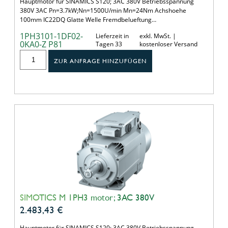
Hauptmotor für SINAMICS S120; 3AC 380V Betriebsspannung
380V 3AC Pn=3.7kW;Nn=1500U/min Mn=24Nm Achshoehe
100mm IC22DQ Glatte Welle Fremdbelueftung…
1PH3101-1DF02-
Lieferzeit in
exkl. MwSt. |
0KA0-Z P81
Tagen 33
kostenloser Versand
ZUR ANFRAGE HINZUFÜGEN
SIMOTICS M 1PH3 motor; 3AC 380V
2.483,43
€
Hauptmotor für SINAMICS S120; 3AC 380V Betriebsspannung