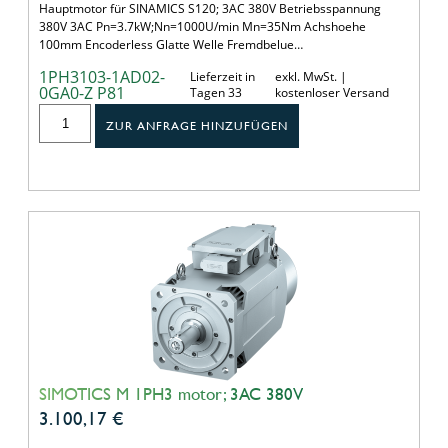
Hauptmotor für SINAMICS S120; 3AC 380V Betriebsspannung
380V 3AC Pn=3.7kW;Nn=1000U/min Mn=35Nm Achshoehe
100mm Encoderless Glatte Welle Fremdbelue…
1PH3103-1AD02-
Lieferzeit in
exkl. MwSt. |
0GA0-Z P81
Tagen 33
kostenloser Versand
ZUR ANFRAGE HINZUFÜGEN
SIMOTICS M 1PH3 motor; 3AC 380V
3.100,17
€