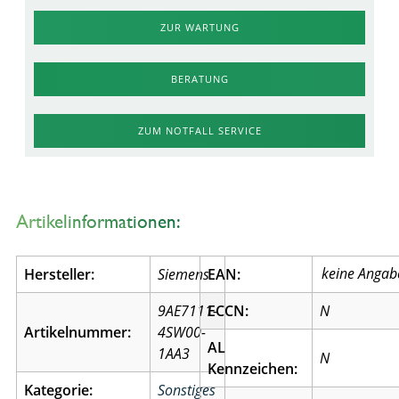
ZUR WARTUNG
BERATUNG
ZUM NOTFALL SERVICE
Artikelinformationen:
Hersteller:
Siemens
EAN:
9AE7111-
ECCN:
N
Artikelnummer:
4SW00-
AL
1AA3
N
Kennzeichen:
Kategorie:
Sonstiges