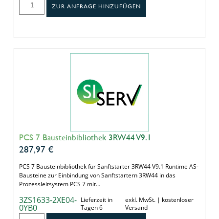
ZUR ANFRAGE HINZUFÜGEN
PCS 7 Bausteinbibliothek 3RW44 V9.1
287,97
€
PCS 7 Bausteinbibliothek für Sanftstarter 3RW44 V9.1 Runtime AS-
Bausteine zur Einbindung von Sanftstartern 3RW44 in das
Prozessleitsystem PCS 7 mit…
3ZS1633-2XE04-
Lieferzeit in
exkl. MwSt. | kostenloser
0YB0
Tagen 6
Versand