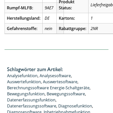
Produkt
Lieferfreiga
Rumpf-MLFB:
9AE7
Status:
Herstellungsland:
DE
Kartons:
1
Gefahrenstoffe:
nein
Rabattgruppe:
2NR
Schlagwörter zum Artikel:
Analysefunktion
,
Analysesoftware
,
Auswertefunktion
,
Auswertesoftware
,
Berechnungssoftware Energie-Schaltgeräte
,
Bewegungsfunktion
,
Bewegungssoftware
,
Datenerfassungsfunktion
,
Datenerfassungssoftware
,
Diagnosefunktion
,
Diagnosesoftware
,
Inbetriebnahmefunktion
,