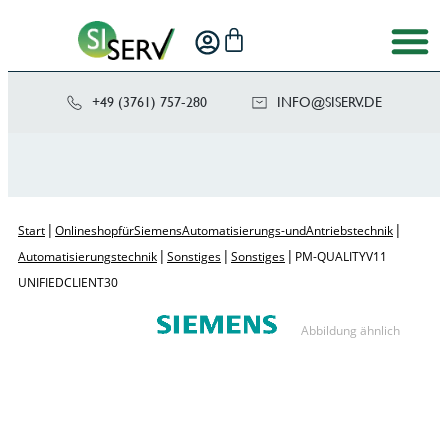
+49 (3761) 757-280
NI
SIS@OF
ED.VRE
|
|
Start
Onlineshop für Siemens Automatisierungs- und Antriebstechnik
|
|
|
Automatisierungstechnik
Sonstiges
Sonstiges
PM-QUALITY V11
UNIFIED CLIENT 30
Abbildung ähnlich