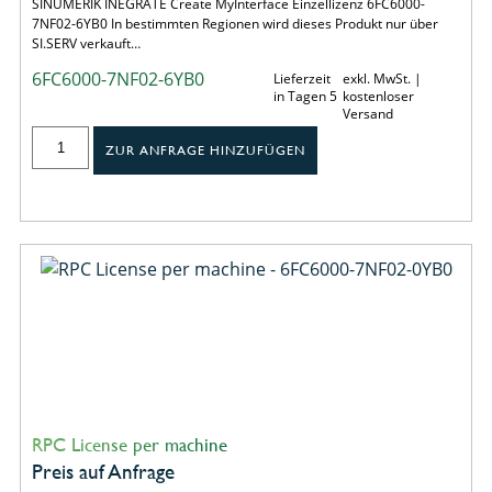
SINUMERIK INEGRATE Create MyInterface Einzellizenz 6FC6000-
7NF02-6YB0 In bestimmten Regionen wird dieses Produkt nur über
SI.SERV verkauft…
6FC6000-7NF02-6YB0
Lieferzeit
exkl. MwSt. |
in Tagen 5
kostenloser
Versand
ZUR ANFRAGE HINZUFÜGEN
RPC License per machine
Preis auf Anfrage