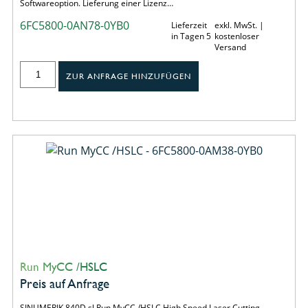
Softwareoption. Lieferung einer Lizenz…
6FC5800-0AN78-0YB0
Lieferzeit
exkl. MwSt. |
in Tagen 5
kostenloser
Versand
ZUR ANFRAGE HINZUFÜGEN
Run MyCC /HSLC
Preis auf Anfrage
SINUMERIK 840D sl Run MyCC /HSLC High Speed Laser Cutting