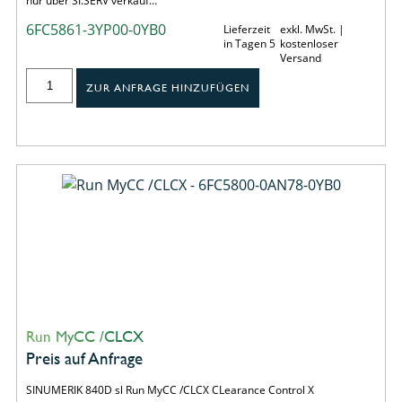
nur über SI.SERV verkauf…
6FC5861-3YP00-0YB0
Lieferzeit
exkl. MwSt. |
in Tagen 5
kostenloser
Versand
ZUR ANFRAGE HINZUFÜGEN
Run MyCC /CLCX
Preis auf Anfrage
SINUMERIK 840D sl Run MyCC /CLCX CLearance Control X