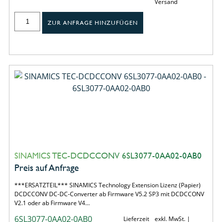
Versand
ZUR ANFRAGE HINZUFÜGEN
SINAMICS TEC-DCDCCONV 6SL3077-0AA02-0AB0
Preis auf Anfrage
***ERSATZTEIL*** SINAMICS Technology Extension Lizenz (Papier)
DCDCCONV DC-DC-Converter ab Firmware V5.2 SP3 mit DCDCCONV
V2.1 oder ab Firmware V4…
6SL3077-0AA02-0AB0
Lieferzeit
exkl. MwSt. |