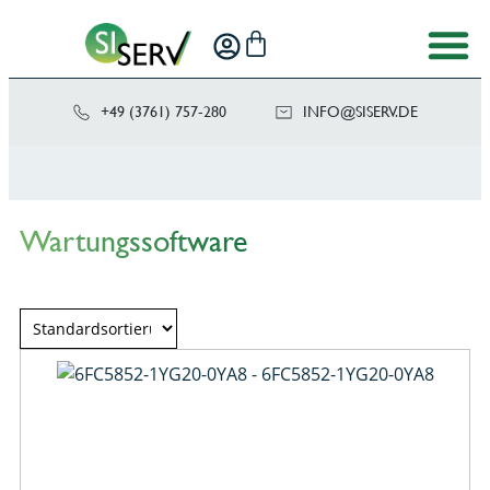
+49 (3761) 757-280
NI
SIS@OF
ED.VRE
Wartungssoftware