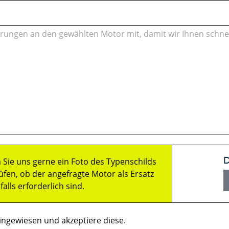
D
 Sie uns gerne ein Foto des Typenschilds
fen, ob der angefragte Motor als Ersatz
lls erforderlich sind.
ngewiesen und akzeptiere diese.