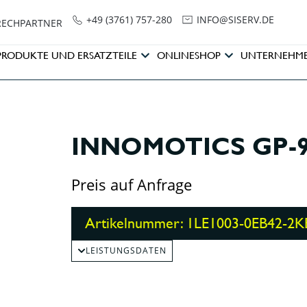
+49 (3761) 757-280
NI
SIS@OF
ED.VRE
RECHPARTNER
PRODUKTE UND ERSATZTEILE
ONLINESHOP
UNTERNEHM
INNOMOTICS GP-90
Preis auf Anfrage
Artikelnummer: 1LE1003-0EB42-2K
LEISTUNGSDATEN