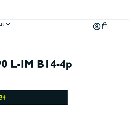
EN
 L-IM B14-4p
B4