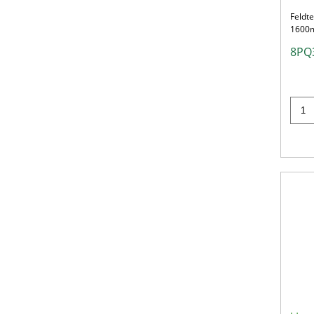
Feldt
1600
8PQ