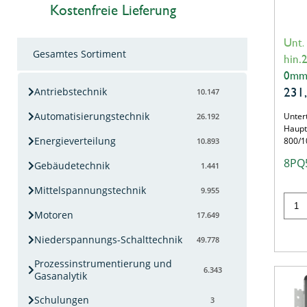
Kostenfreie Lieferung
Unt.
Gesamtes Sortiment
hin.
0m
231
Antriebstechnik
10.147
Automatisierungstechnik
Untert
26.192
Haupt
Energieverteilung
800/
10.893
8PQ
Gebäudetechnik
1.441
Mittelspannungstechnik
9.955
Motoren
17.649
Niederspannungs-Schalttechnik
49.778
Prozessinstrumentierung und
6.343
Gasanalytik
Schulungen
3