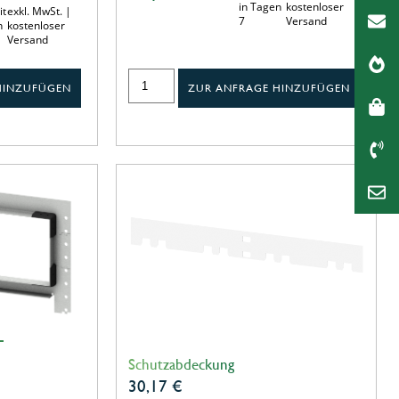
in Tagen
kostenloser
it
exkl. MwSt. |
7
Versand
n
kostenloser
Versand
HINZUFÜGEN
ZUR ANFRAGE HINZUFÜGEN
T
Schutzabdeckung
30,17
€