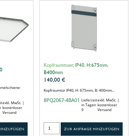
Kopfraumtuer, IP40, H:675mm,
0
B400mm
140,00
€
melschiene:
Kopfraumtür IP40, H: 675mm, B: 400mm…
8PQ2067-4BA01
Lieferzeit
exkl. MwSt. |
it
exkl. MwSt. |
in Tagen
kostenloser
n
kostenloser
9
Versand
Versand
HINZUFÜGEN
ZUR ANFRAGE HINZUFÜGEN