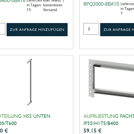
9400-0BA76
Lieferzeit
exkl. MwSt. |
8PQ2000-8BA10
Lieferze
in Tagen
kostenloser
in Tage
15
Versand
7
ZUR ANFRAGE HINZUFÜGEN
ZUR ANFRAGE 
DTEILUNG HSS UNTEN
AUFRUESTUNG FACH
00/T600
IP55/H175/B400
30
€
59,15
€