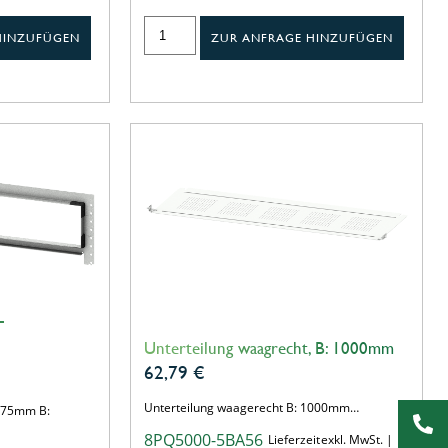
HINZUFÜGEN
ZUR ANFRAGE HINZUFÜGEN
T
Unterteilung waagrecht, B: 1000mm
62,79
€
Unterteilung waagerecht B: 1000mm…
 175mm B:
8PQ5000-5BA56
Lieferzeit
exkl. MwSt. |