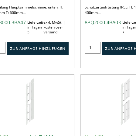
eilung Hauptsammelschiene: unten, H:
Schutzartaufrüstung IP55, H:
mm T: 600mm…
400mm…
3000-3BA47
8PQ2000-4BA03
Lieferzeit
exkl. MwSt. |
Lieferze
in Tagen
kostenloser
in Tage
5
Versand
7
ZUR ANFRAGE HINZUFÜGEN
ZUR ANFRAGE 