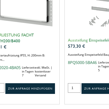
RUESTUNG FACHT
Aussteifung Einspeisefel
/H200/B400
573,30
€
71
€
Aussteifung Einspeisefeld Ba
zartaufrüstung IP55, H: 200mm B:
mm…
8PQ5000-5BA46
Lieferze
in Tage
2020-4BA05
Lieferzeit
exkl. MwSt. |
5
in Tagen
kostenloser
7
Versand
ZUR ANFRAGE HINZUFÜGEN
ZUR ANFRAGE 