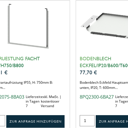
RUESTUNG FACHT
BODENBLECH
/H750/B800
ECKFEL/IP20/B600/T60
21
€
77,70
€
zartaufrüstung IP55, H: 750mm B:
Bodenblech Eckfeld Hauptsam
mm…
unten, IP20, T: 600mm…
2075-8BA03
8PQ2300-6BA27
Lieferzeit
exkl. MwSt. |
Lieferze
in Tagen
kostenloser
in Tage
7
Versand
7
ZUR ANFRAGE HINZUFÜGEN
ZUR ANFRAGE 