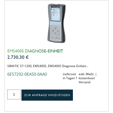
EMS400S DIAGNOSE-EINHEIT
2.730,30
€
SIMATIC S7-1200, EMS400S, EMS400S Diagnose-Einheit…
6ES7292-0EA50-0AA0
Lieferzeit
exkl. MwSt. |
in Tagen 1
kostenloser
Versand
ZUR ANFRAGE HINZUFÜGEN