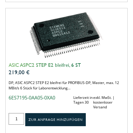
ASIC ASPC2 STEP E2 bleifrei, 6 ST
219,00
€
DP, ASIC ASPC2 STEP E2 bleifrei für PROFIBUS-DP, Master, max. 12
MBit/s 6 Stück für Laborentwicklung…
6ES7195-0AA05-0XA0
Lieferzeit in
exkl. MwSt. |
Tagen 30
kostenloser
Versand
ZUR ANFRAGE HINZUFÜGEN