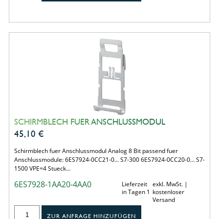
SCHIRMBLECH FUER ANSCHLUSSMODUL
45,10
€
Schirmblech fuer Anschlussmodul Analog 8 Bit passend fuer
Anschlussmodule: 6ES7924-0CC21-0… S7-300 6ES7924-0CC20-0… S7-
1500 VPE=4 Stueck…
6ES7928-1AA20-4AA0
Lieferzeit
exkl. MwSt. |
in Tagen 1
kostenloser
Versand
ZUR ANFRAGE HINZUFÜGEN