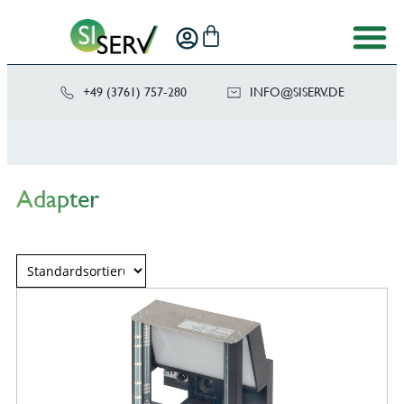
+49 (3761) 757-280
NI
SIS@OF
ED.VRE
Adapter