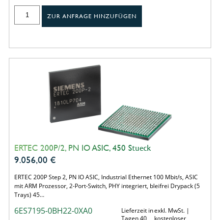
ZUR ANFRAGE HINZUFÜGEN
ERTEC 200P/2, PN IO ASIC, 450 Stueck
9.056,00
€
ERTEC 200P Step 2, PN IO ASIC, Industrial Ethernet 100 Mbit/s, ASIC
mit ARM Prozessor, 2-Port-Switch, PHY integriert, bleifrei Drypack (5
Trays) 45…
6ES7195-0BH22-0XA0
Lieferzeit in
exkl. MwSt. |
Tagen 40
kostenloser