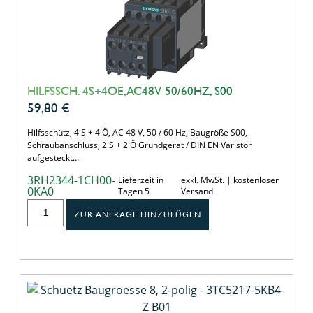
HILFSSCH. 4S+4OE,AC48V 50/60HZ, S00
59,80
€
Hilfsschütz, 4 S + 4 Ö, AC 48 V, 50 / 60 Hz, Baugröße S00,
Schraubanschluss, 2 S + 2 Ö Grundgerät / DIN EN Varistor
aufgesteckt…
3RH2344-1CH00-
Lieferzeit in
exkl. MwSt. | kostenloser
0KA0
Tagen 5
Versand
ZUR ANFRAGE HINZUFÜGEN