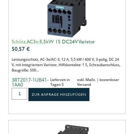
Schütz,AC3e:5,5kW 1S DC24V Varistor
50,57
€
Leistungsschütz, AC-3e/AC-3, 12 A, 5,5 kW / 400 V, 3-polig, DC 24
V, mit integriertem Varistor, Hilfskontakte: 1 S, Schraubanschluss,
Baugröße: S00…
3RT2017-1UB41-
Lieferzeit in
exkl. MwSt. | kostenloser
1AA0
Tagen 5
Versand
ZUR ANFRAGE HINZUFÜGEN