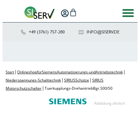
+49 (3761) 757-280
NI
SIS@OF
ED.VRE
|
|
Start
Onlineshop für Siemens Automatisierungs- und Antriebstechnik
|
|
Niederspannungs-Schalttechnik
SIRIUS Schütze
SIRIUS
|
Motorschutzschalter
Tuerkupplungs-Drehantrieb Bgr. S00/S0
Abbildung ähnlich