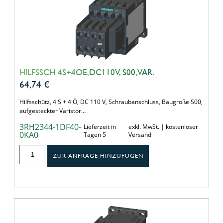
HILFSSCH 4S+4OE,DC110V, S00, VAR.
64,74
€
Hilfsschütz, 4 S + 4 Ö, DC 110 V, Schraubanschluss, Baugröße S00,
aufgesteckter Varistor…
3RH2344-1DF40-
Lieferzeit in
exkl. MwSt. | kostenloser
0KA0
Tagen 5
Versand
ZUR ANFRAGE HINZUFÜGEN