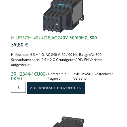
HILFSSCH. 4S+4OE,AC240V 50/60HZ, S00
59,80
€
Hilfsschütz, 4 S + 4 Ö, AC 240 V, 50 / 60 Hz, Baugröße S00,
Schraubanschluss, 2 S + 2 Ö Grundgerät / DIN EN Varistor
aufgesteckt…
3RH2344-1CU00-
Lieferzeit in
exkl. MwSt. | kostenloser
0KA0
Tagen 5
Versand
ZUR ANFRAGE HINZUFÜGEN