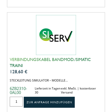
VERBINDUNGSKABEL BANDMOD./SIMATIC
TRAINI
128,60
€
STECKLEITUNG SIMULATOR – MODELLE…
6ZB2310-
Lieferzeit in Tagen
exkl. MwSt. | kostenloser
0AL00
30
Versand
ZUR ANFRAGE HINZUFÜGEN