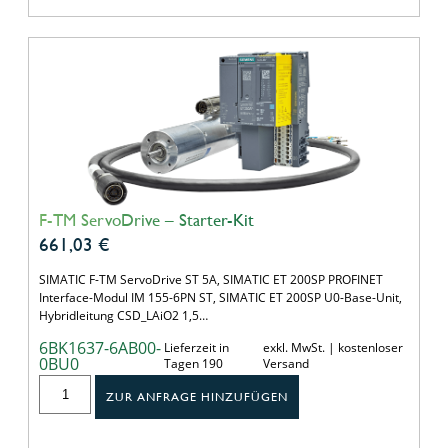
F-TM ServoDrive – Starter-Kit
661,03
€
SIMATIC F-TM ServoDrive ST 5A, SIMATIC ET 200SP PROFINET
Interface-Modul IM 155-6PN ST, SIMATIC ET 200SP U0-Base-Unit,
Hybridleitung CSD_LAiO2 1,5…
6BK1637-6AB00-
Lieferzeit in
exkl. MwSt. | kostenloser
0BU0
Tagen 190
Versand
ZUR ANFRAGE HINZUFÜGEN