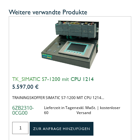
Weitere verwandte Produkte
TK_SIMATIC S7-1200 mit CPU 1214
5.597,00
€
TRAININGSKOFFER SIMATIC S7-1200 MIT CPU 1214…
6ZB2310-
Lieferzeit in Tagen
exkl. MwSt. | kostenloser
0CG00
60
Versand
ZUR ANFRAGE HINZUFÜGEN