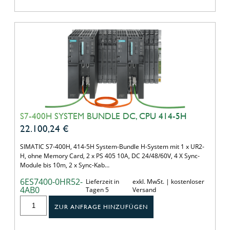
S7-400H SYSTEM BUNDLE DC, CPU 414-5H
22.100,24
€
SIMATIC S7-400H, 414-5H System-Bundle H-System mit 1 x UR2-
H, ohne Memory Card, 2 x PS 405 10A, DC 24/48/60V, 4 X Sync-
Module bis 10m, 2 x Sync-Kab…
6ES7400-0HR52-
Lieferzeit in
exkl. MwSt. | kostenloser
4AB0
Tagen 5
Versand
ZUR ANFRAGE HINZUFÜGEN