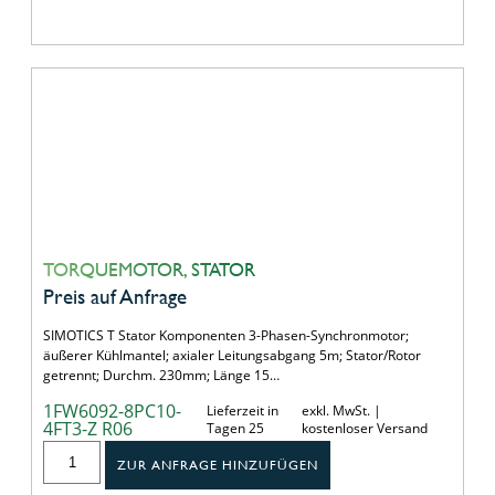
TORQUEMOTOR, STATOR
Preis auf Anfrage
SIMOTICS T Stator Komponenten 3-Phasen-Synchronmotor;
äußerer Kühlmantel; axialer Leitungsabgang 5m; Stator/Rotor
getrennt; Durchm. 230mm; Länge 15…
1FW6092-8PC10-
Lieferzeit in
exkl. MwSt. |
4FT3-Z R06
Tagen 25
kostenloser Versand
ZUR ANFRAGE HINZUFÜGEN