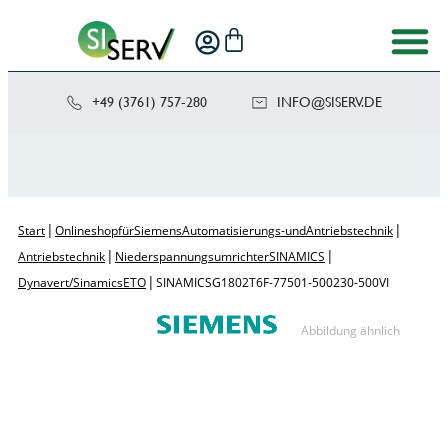
+49 (3761) 757-280
NI
SIS@OF
ED.VRE
|
|
Start
Onlineshop für Siemens Automatisierungs- und Antriebstechnik
|
|
Antriebstechnik
Niederspannungsumrichter SINAMICS
|
Dynavert/Sinamics ETO
SINAMICS G180 2T6F-77501-500 230 -500V I
Abbildung ähnlich