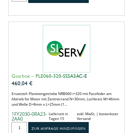
Gearbox – PLE060-320-SSSA3AC-E
460,04
€
Ersatzteil: Planetengetriebe NRB060 i=320 mit Passfeder am
Abtrieb für Motor mit Zentrierrand N=30mm, Lochkreis M=46mm
und Welle D=8mm x L=25mm (1…
1FY2030-0RA23-
Lieferzeit in
exkl. MwSt. | kostenloser
2AA0
Tagen 15
Versand
ZUR ANFRAGE HINZUFÜGEN