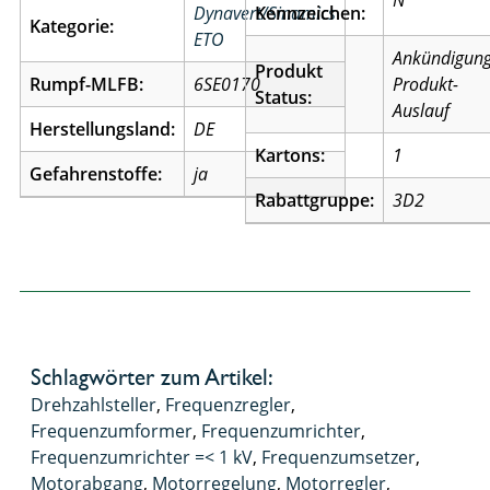
N
Dynavert/Sinamics
Kennzeichen:
Kategorie:
ETO
Ankündigun
Produkt
Rumpf-MLFB:
6SE0170
Produkt-
Status:
Auslauf
Herstellungsland:
DE
Kartons:
1
Gefahrenstoffe:
ja
Rabattgruppe:
3D2
Schlagwörter zum Artikel:
Drehzahlsteller
,
Frequenzregler
,
Frequenzumformer
,
Frequenzumrichter
,
Frequenzumrichter =< 1 kV
,
Frequenzumsetzer
,
Motorabgang
,
Motorregelung
,
Motorregler
,