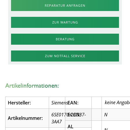
REPARATUR ANFRAGEN
ZUR WARTUNG
BERATUNG
ZUM NOTFALL SERVICE
Artikelinformationen:
Hersteller:
Siemens
EAN:
6SE0170-2BD37-
ECCN:
N
Artikelnummer:
3AA7
AL