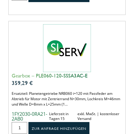
Gearbox – PLE060-120-SSSA3AC-E
359,29
€
Ersatzteil: Planetengetriebe NRB060 i=120 mit Passfeder am
Abtrieb für Motor mit Zentrierrand N=30mm, Lochkreis M=46mm
und Welle D=8mm x L=25mm (1…
1FY2030-0RA21-
Lieferzeit in
exkl. MwSt. | kostenloser
2AB0
Tagen 15
Versand
ZUR ANFRAGE HINZUFÜGEN