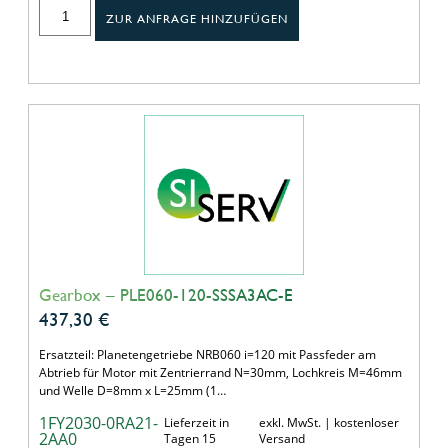
ZUR ANFRAGE HINZUFÜGEN
Gearbox – PLE060-120-SSSA3AC-E
437,30
€
Ersatzteil: Planetengetriebe NRB060 i=120 mit Passfeder am
Abtrieb für Motor mit Zentrierrand N=30mm, Lochkreis M=46mm
und Welle D=8mm x L=25mm (1…
1FY2030-0RA21-
Lieferzeit in
exkl. MwSt. | kostenloser
2AA0
Tagen 15
Versand