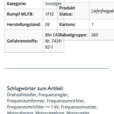
Kategorie:
Sonstiges
Produkt
Lieferfreiga
Rumpf-MLFB:
1FY2
Status:
Herstellungsland:
DE
Kartons:
1
Blei CAS-
Rabattgruppe:
S60
Gefahrenstoffe:
Nr. 7439-
92-1
Schlagwörter zum Artikel:
Drehzahlsteller
,
Frequenzregler
,
Frequenzumformer
,
Frequenzumrichter
,
Frequenzumrichter =< 1 kV
,
Frequenzumsetzer
,
Motorabgang
,
Motorregelung
,
Motorregler
,