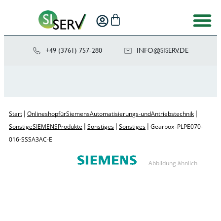
+49 (3761) 757-280
NI
SIS@OF
ED.VRE
|
|
Start
Onlineshop für Siemens Automatisierungs- und Antriebstechnik
|
|
|
Sonstige SIEMENS Produkte
Sonstiges
Sonstiges
Gearbox – PLPE070-
016-SSSA3AC-E
Abbildung ähnlich