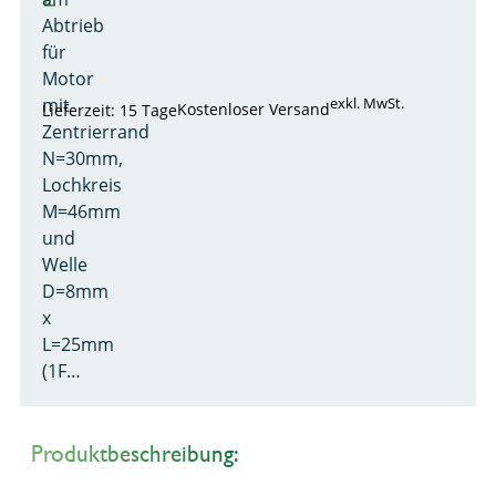
Abtrieb
für
Motor
mit
exkl. MwSt.
Kostenloser Versand
Lieferzeit: 15 Tage
Zentrierrand
N=30mm,
Lochkreis
M=46mm
und
Welle
D=8mm
x
L=25mm
(1F…
Produktbeschreibung: