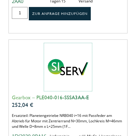
2AA0
Tagen 15
Versand
ZUR ANFRAGE HINZUFÜGEN
Gearbox – PLE040-016-SSSA3AA-E
252,04
€
Ersatzteil: Planetengetriebe NRB040 i=16 mit Passfeder am
Abtrieb für Motor mit Zentrierrand N=30mm, Lochkreis M=46mm
und Welle D=8mm x L=25mm (1F…