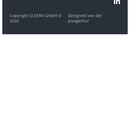
Copyright SI.SERV GmbH ©
Designed von der
2026
pixagentur