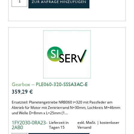
ZUR ANFRAGE HINZUFÜGEN
Gearbox – PLE060-320-SSSA3AC-E
359,29
€
Ersatzteil: Planetengetriebe NRB060 i=320 mit Passfeder am
Abtrieb für Motor mit Zentrierrand N=30mm, Lochkreis M=46mm
und Welle D=8mm x L=25mm (1…
1FY2030-0RA23-
Lieferzeit in
exkl. MwSt. | kostenloser
2AB0
Tagen 15
Versand