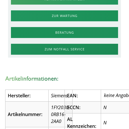
ZUR WARTUNG
BERATUNG
ZUM NOTFALL SERVICE
Artikelinformationen:
Hersteller:
Siemens
EAN:
1FY2030-
ECCN:
N
Artikelnummer:
0RB16-
AL
2AA0
N
Kennzeichen: