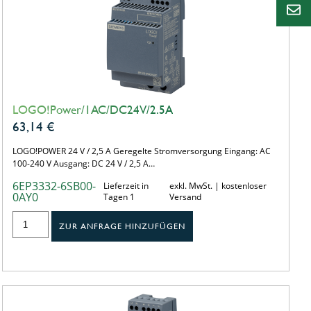
LOGO!Power/1AC/DC24V/2.5A
63,14
€
LOGO!POWER 24 V / 2,5 A Geregelte Stromversorgung Eingang: AC
100-240 V Ausgang: DC 24 V / 2,5 A…
6EP3332-6SB00-
Lieferzeit in
exkl. MwSt. | kostenloser
0AY0
Tagen 1
Versand
ZUR ANFRAGE HINZUFÜGEN