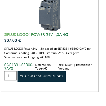
SIPLUS LOGO! POWER 24V 1,3A 4G
207,00
€
SIPLUS LOGO! Power 24V 1,3A based on 6EP3331-6SB00-0AY0 mit
Conformal Coating, -40…+70°C, start up -25°C, Geregelte
Stromversorgung Eingang: AC 100…
6AG1331-6SB00-
Lieferzeit in
exkl. MwSt. | kostenloser
7AY0
Tagen 65
Versand
ZUR ANFRAGE HINZUFÜGEN