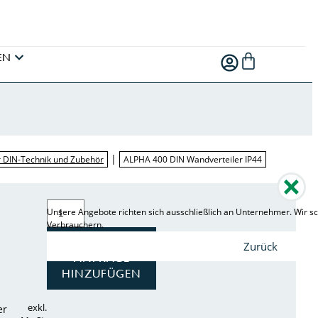
EN
|
er DIN-Technik und Zubehör
ALPHA 400 DIN Wandverteiler IP44
Unsere Angebote richten sich ausschließlich an Unternehmer. Wir sc
Verbrauchern.
ZUR
Zurück
ANFRAGE
HINZUFÜGEN
exkl.
er