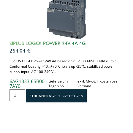
SIPLUS LOGO! POWER 24V 4A 4G
264,04
€
SIPLUS LOGO! Power 24V 4A based on 6EP3333-6SB00-0AY0 mit
Conformal Coating, -40…+70°C, start up -25°C, stabilized power
supply input: AC 100-240 V…
6AG1333-6SB00-
Lieferzeit in
exkl. MwSt. | kostenloser
7AY0
Tagen 65
Versand
ZUR ANFRAGE HINZUFÜGEN