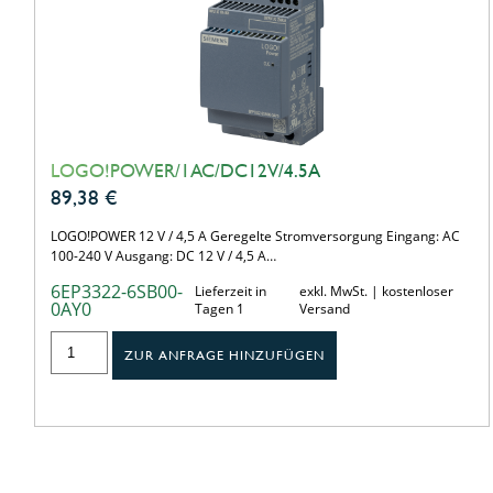
LOGO!POWER/1AC/DC12V/4.5A
89,38
€
LOGO!POWER 12 V / 4,5 A Geregelte Stromversorgung Eingang: AC
100-240 V Ausgang: DC 12 V / 4,5 A…
6EP3322-6SB00-
Lieferzeit in
exkl. MwSt. | kostenloser
0AY0
Tagen 1
Versand
ZUR ANFRAGE HINZUFÜGEN