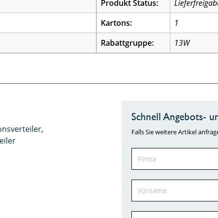
Produkt Status:
Lieferfreigab
Kartons:
1
Rabattgruppe:
13W
Schnell Angebots- un
ionsverteiler
,
Falls Sie weitere Artikel anf
iler