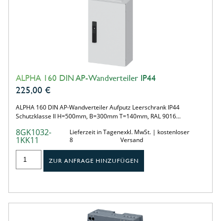
ALPHA 160 DIN AP-Wandverteiler IP44
225,00
€
ALPHA 160 DIN AP-Wandverteiler Aufputz Leerschrank IP44
Schutzklasse II H=500mm, B=300mm T=140mm, RAL 9016…
8GK1032-
Lieferzeit in Tagen
exkl. MwSt. | kostenloser
1KK11
8
Versand
ZUR ANFRAGE HINZUFÜGEN