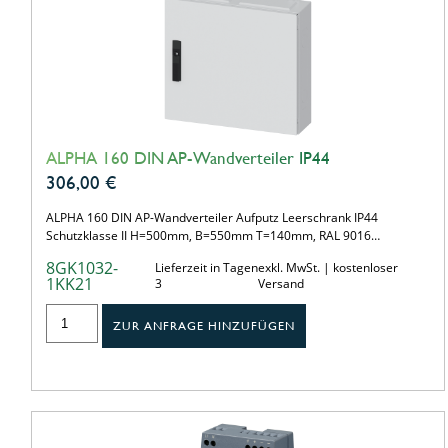
ALPHA 160 DIN AP-Wandverteiler IP44
306,00
€
ALPHA 160 DIN AP-Wandverteiler Aufputz Leerschrank IP44
Schutzklasse II H=500mm, B=550mm T=140mm, RAL 9016…
8GK1032-
Lieferzeit in Tagen
exkl. MwSt. | kostenloser
1KK21
3
Versand
ZUR ANFRAGE HINZUFÜGEN