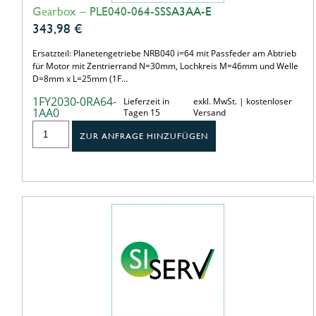
Gearbox – PLE040-064-SSSA3AA-E
343,98
€
Ersatzteil: Planetengetriebe NRB040 i=64 mit Passfeder am Abtrieb
für Motor mit Zentrierrand N=30mm, Lochkreis M=46mm und Welle
D=8mm x L=25mm (1F…
1FY2030-0RA64-
Lieferzeit in
exkl. MwSt. | kostenloser
1AA0
Tagen 15
Versand
ZUR ANFRAGE HINZUFÜGEN