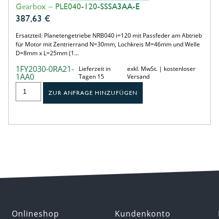
Gearbox – PLE040-120-SSSA3AA-E
387,63
€
Ersatzteil: Planetengetriebe NRB040 i=120 mit Passfeder am Abtrieb
für Motor mit Zentrierrand N=30mm, Lochkreis M=46mm und Welle
D=8mm x L=25mm (1…
1FY2030-0RA21-
Lieferzeit in
exkl. MwSt. | kostenloser
1AA0
Tagen 15
Versand
ZUR ANFRAGE HINZUFÜGEN
Onlineshop
Kundenkonto