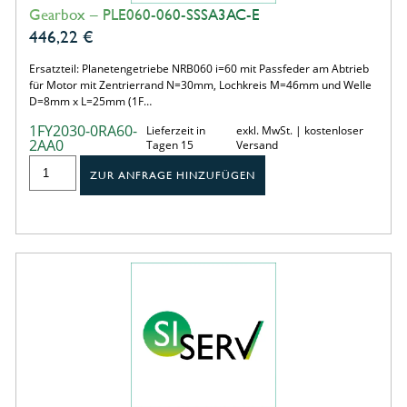
Gearbox – PLE060-060-SSSA3AC-E
446,22
€
Ersatzteil: Planetengetriebe NRB060 i=60 mit Passfeder am Abtrieb
für Motor mit Zentrierrand N=30mm, Lochkreis M=46mm und Welle
D=8mm x L=25mm (1F…
1FY2030-0RA60-
Lieferzeit in
exkl. MwSt. | kostenloser
2AA0
Tagen 15
Versand
ZUR ANFRAGE HINZUFÜGEN