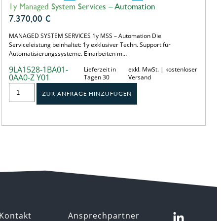
1y Managed System Services – Automation
7.370,00
€
MANAGED SYSTEM SERVICES 1y MSS – Automation Die
Serviceleistung beinhaltet: 1y exklusiver Techn. Support für
Automatisierungssysteme. Einarbeiten m…
9LA1528-1BA01-
Lieferzeit in
exkl. MwSt. | kostenloser
0AA0-Z Y01
Tagen 30
Versand
ZUR ANFRAGE HINZUFÜGEN
Kontakt
Ansprechpartner