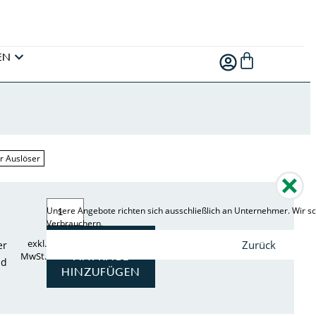
EN
r Auslöser
Unsere Angebote richten sich ausschließlich an Unternehmer. Wir sc
Verbrauchern.
ZUR
exkl.
Zurück
er
ANFRAGE
MwSt.
nd
HINZUFÜGEN