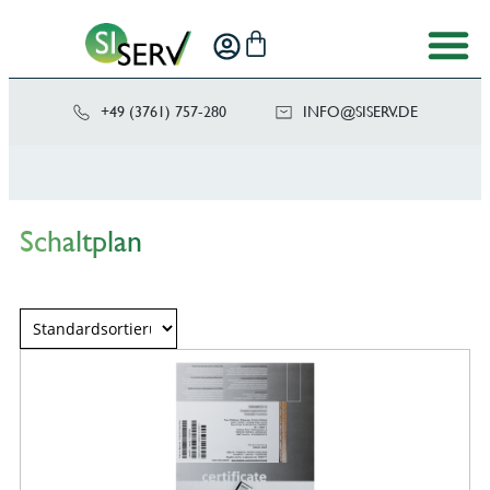
+49 (3761) 757-280
NI
SIS@OF
ED.VRE
Schaltplan