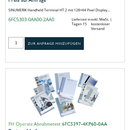
SINUMERIK Handheld Terminal HT 2 mit 128×64 Pixel Display…
6FC5303-0AA00-2AA0
Lieferzeit in
exkl. MwSt. |
Tagen 15
kostenloser
Versand
ZUR ANFRAGE HINZUFÜGEN
FH Operate Abnahmetest 6FC5397-4KP60-0AA