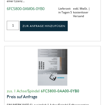
einer Lizenz…
6FC5800-0AM06-0YB0
Lieferzeit
exkl. MwSt. |
in Tagen 5
kostenloser
Versand
ZUR ANFRAGE HINZUFÜGEN
zus. 1 Achse/Spindel 6FC5800-0AA00-0YB0
Preis auf Anfrage
SINUMERIK 840D SL zusätzlich 1 Achse/Spindel Softwareoption