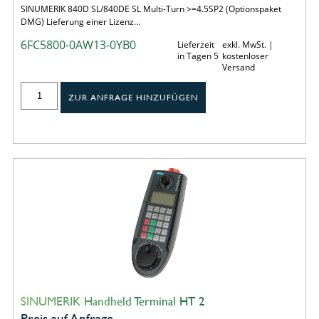
SINUMERIK 840D SL/840DE SL Multi-Turn >=4.5SP2 (Optionspaket
DMG) Lieferung einer Lizenz…
6FC5800-0AW13-0YB0
Lieferzeit
exkl. MwSt. |
in Tagen 5
kostenloser
Versand
ZUR ANFRAGE HINZUFÜGEN
SINUMERIK Handheld Terminal HT 2
Preis auf Anfrage