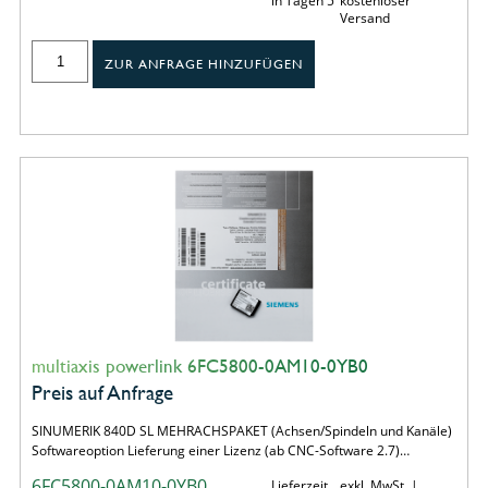
in Tagen 5
kostenloser
Versand
ZUR ANFRAGE HINZUFÜGEN
multiaxis powerlink 6FC5800-0AM10-0YB0
Preis auf Anfrage
SINUMERIK 840D SL MEHRACHSPAKET (Achsen/Spindeln und Kanäle)
Softwareoption Lieferung einer Lizenz (ab CNC-Software 2.7)…
6FC5800-0AM10-0YB0
Lieferzeit
exkl. MwSt. |