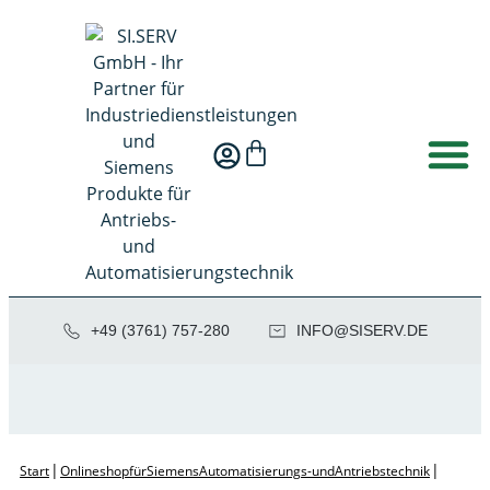
+49 (3761) 757-280
NI
SIS@OF
ED.VRE
|
|
Start
Onlineshop für Siemens Automatisierungs- und Antriebstechnik