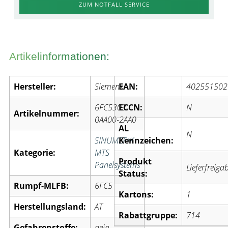
ZUM NOTFALL SERVICE
Artikelinformationen:
Hersteller:
Siemens
EAN:
402551502
6FC5303-
ECCN:
N
Artikelnummer:
0AA00-2AA0
AL
N
SINUMERIK
Kennzeichen:
Kategorie:
MTS
Produkt
Panelsystems
Lieferfreiga
Status:
Rumpf-MLFB:
6FC5
Kartons:
1
Herstellungsland:
AT
Rabattgruppe:
714
Gefahrenstoffe:
nein