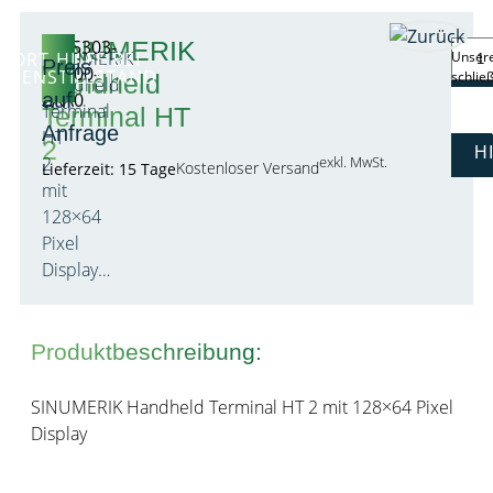
SINUMERIK
6FC5303-
SINUMERIK
FORT-HILFE BEI
Unsere
Preis
0AA00-
AGENSTILLSTAND
schlie
Handheld
Handheld
2AA0
auf
Terminal
Terminal HT
Anfrage
HT
2
H
2
exkl. MwSt.
Kostenloser Versand
Lieferzeit: 15 Tage
mit
128×64
Pixel
Display…
Produktbeschreibung:
SINUMERIK Handheld Terminal HT 2 mit 128×64 Pixel
Display