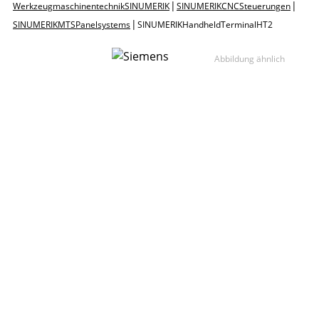
|
|
Werkzeugmaschinentechnik SINUMERIK
SINUMERIK CNC Steuerungen
|
SINUMERIK MTS Panelsystems
SINUMERIK Handheld Terminal HT 2
Abbildung ähnlich