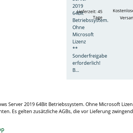
2019
Kostenlos
Lieferzeit: 45
64Bit
Tage
Versa
Betriebssystem.
Ohne
Microsoft
Lizenz
**
Sonderfreigabe
erforderlich!
B…
ndows Server 2019 64Bit Betriebssystem. Ohne Microsoft L
achten. Es gelten zusätzliche AGBs, die vor Lieferung zwin
op