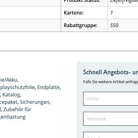
Produkt Status:
Lieferfreigab
Kartons:
1
Rabattgruppe:
S50
Schnell Angebots- un
rie/Akku
,
Falls Sie weitere Artikel anf
playschutzfolie
,
Endplatte
,
h
,
Katalog
,
icepaket
,
Sicherungen
,
l
,
Zubehör für
entlastung