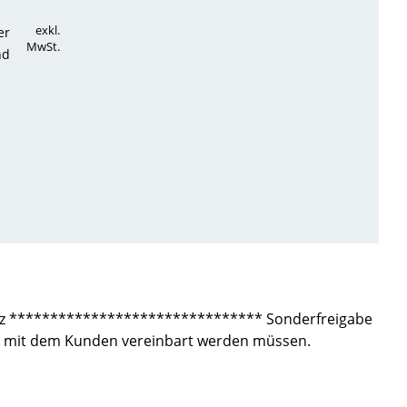
exkl.
er
MwSt.
nd
izenz ******************************* Sonderfreigabe
gend mit dem Kunden vereinbart werden müssen.