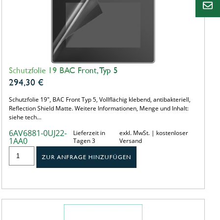
Schutzfolie 19 BAC Front, Typ 5
294,30
€
Schutzfolie 19", BAC Front Typ 5, Vollflächig klebend, antibakteriell,
Reflection Shield Matte. Weitere Informationen, Menge und Inhalt:
siehe tech…
6AV6881-0UJ22-
Lieferzeit in
exkl. MwSt. | kostenloser
1AA0
Tagen 3
Versand
ZUR ANFRAGE HINZUFÜGEN