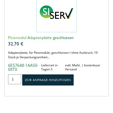
Flexmodul Adapterplatte geschlossen
32,70
€
Adapterplatte, für Flexmodule, geschlossen / ohne Ausbruch, 10
Stück je Verpackungseinheit…
6ES7648-1AA50-
Lieferzeit in
exkl. MwSt. | kostenloser
0XT0
Tagen 5
Versand
ZUR ANFRAGE HINZUFÜGEN