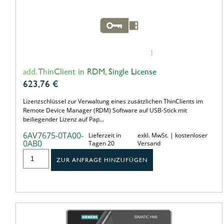
add. ThinClient in RDM, Single License
623,76
€
Lizenzschlüssel zur Verwaltung eines zusätzlichen ThinClients im
Remote Device Manager (RDM) Software auf USB-Stick mit
beiliegender Lizenz auf Pap…
6AV7675-0TA00-
Lieferzeit in
exkl. MwSt. | kostenloser
0AB0
Tagen 20
Versand
ZUR ANFRAGE HINZUFÜGEN