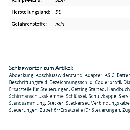
Rumpf-MLFB:
9LA1
Herstellungsland:
DE
Gefahrenstoffe:
nein
Schlagwörter zum Artikel:
Abdeckung
,
Abschlusswiderstand
,
Adapter
,
ASIC
,
Batte
Beschriftungsfeld
,
Bezeichnungsschild
,
Codierprofil
,
Dis
Ersatzteile für Steuerungen
,
Getting Started
,
Handbuc
Schirmanschlussklemme
,
Schlüssel
,
Schutzkappe
,
Serv
Standsammlung
,
Stecker
,
Steckerset
,
Verbindungskabe
Steuerungen
,
Zubehör/Ersatzteile für Steuerungen
,
Zug