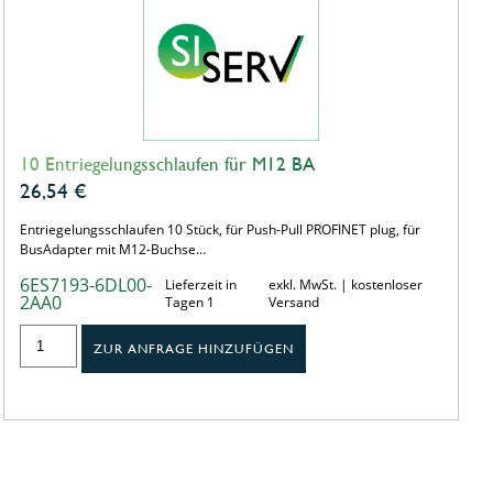
10 Entriegelungsschlaufen für M12 BA
26,54
€
Entriegelungsschlaufen 10 Stück, für Push-Pull PROFINET plug, für
BusAdapter mit M12-Buchse…
6ES7193-6DL00-
Lieferzeit in
exkl. MwSt. | kostenloser
2AA0
Tagen 1
Versand
ZUR ANFRAGE HINZUFÜGEN