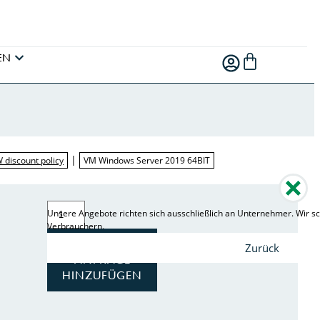
EN
|
W discount policy
VM Windows Server 2019 64BIT
Unsere Angebote richten sich ausschließlich an Unternehmer. Wir sc
Verbrauchern.
ZUR
Zurück
ANFRAGE
HINZUFÜGEN