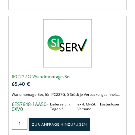
IPC227G Wandmontage-Set
65,40
€
Wandmontage-Set, für IPC227G, 5 Stück je Verpackungseinheit…
6ES7648-1AA50-
Lieferzeit in
exkl. MwSt. | kostenloser
0XV0
Tagen 5
Versand
ZUR ANFRAGE HINZUFÜGEN