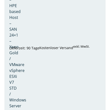
HPE
based
Host
–
SAN
24×1
–
Xeon
exkl. MwSt.
Kostenloser Versand
Lieferzeit: 90 Tage
Gold
/
VMware
vSphere
ESXi
V7
STD
/
Windows
Server