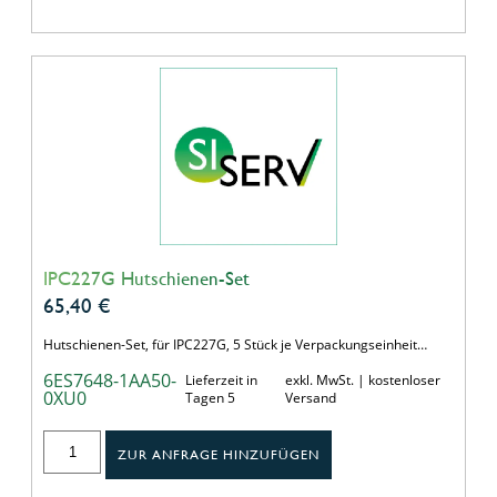
IPC227G Hutschienen-Set
65,40
€
Hutschienen-Set, für IPC227G, 5 Stück je Verpackungseinheit…
6ES7648-1AA50-
Lieferzeit in
exkl. MwSt. | kostenloser
0XU0
Tagen 5
Versand
ZUR ANFRAGE HINZUFÜGEN