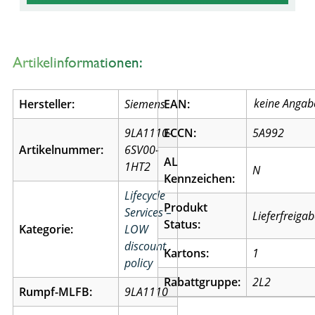
Artikelinformationen:
Hersteller:
Siemens
EAN:
9LA1110-
ECCN:
5A992
Artikelnummer:
6SV00-
AL
1HT2
N
Kennzeichen:
Lifecycle
Produkt
Services –
Lieferfreiga
Status:
Kategorie:
LOW
discount
Kartons:
1
policy
Rabattgruppe:
2L2
Rumpf-MLFB:
9LA1110