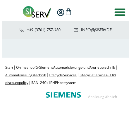
+49 (3761) 757-280
NI
SIS@OF
ED.VRE
|
|
Start
Onlineshop für Siemens Automatisierungs- und Antriebstechnik
|
|
Automatisierungstechnik
Lifecycle Services
Lifecycle Services - LOW
|
discount policy
SAN – 24Cx1P HP Hostsystem
Abbildung ähnlich