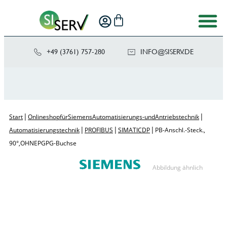
+49 (3761) 757-280
NI
SIS@OF
ED.VRE
|
|
Start
Onlineshop für Siemens Automatisierungs- und Antriebstechnik
|
|
|
Automatisierungstechnik
PROFIBUS
SIMATIC DP
PB-Anschl.-Steck.,
90°,OHNE PG PG-Buchse
Abbildung ähnlich