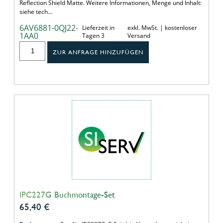
Reflection Shield Matte. Weitere Informationen, Menge und Inhalt:
siehe tech…
6AV6881-0QJ22-
Lieferzeit in
exkl. MwSt. | kostenloser
1AA0
Tagen 3
Versand
ZUR ANFRAGE HINZUFÜGEN
IPC227G Buchmontage-Set
65,40
€