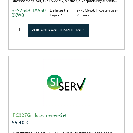
Buchmontage-Set, für IPC227G, 5 Stück je Verpackungseinheit…
6ES7648-1AA50-
Lieferzeit in
exkl. MwSt. | kostenloser
0XW0
Tagen 5
Versand
ZUR ANFRAGE HINZUFÜGEN
IPC227G Hutschienen-Set
65,40
€
Hutschienen-Set, für IPC227G, 5 Stück je Verpackungseinheit…