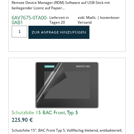
Remote Device Manager (RDM) Software auf USB-Stick mit
beiliegender Lizenz auf Papier…
6AV7675-0TA00-
Lieferzeit in
exkl. MwSt. | kostenloser
0AB1
Tagen 20
Versand
ZUR ANFRAGE HINZUFÜGEN
Schutzfolie 15 BAC Front, Typ 5
225,90
€
Schutzfolie 15", BAC Front Typ 5, Vollflächig klebend, antibakteriell,