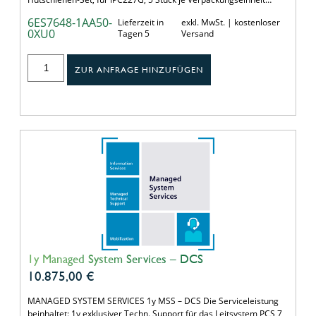
6ES7648-1AA50-
Lieferzeit in
exkl. MwSt. | kostenloser
0XU0
Tagen 5
Versand
ZUR ANFRAGE HINZUFÜGEN
1y Managed System Services – DCS
10.875,00
€
MANAGED SYSTEM SERVICES 1y MSS – DCS Die Serviceleistung
beinhaltet: 1y exklusiver Techn. Support für das Leitsystem PCS 7