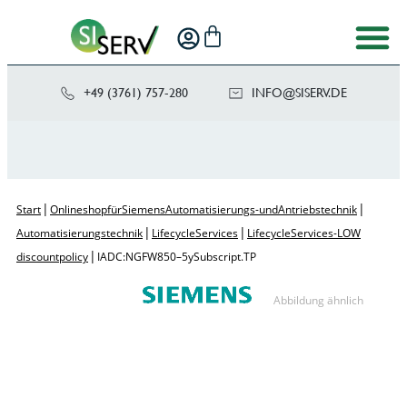
+49 (3761) 757-280
NI
SIS@OF
ED.VRE
|
|
Start
Onlineshop für Siemens Automatisierungs- und Antriebstechnik
|
|
Automatisierungstechnik
Lifecycle Services
Lifecycle Services - LOW
|
discount policy
IADC: NGFW850 – 5y Subscript. TP
Abbildung ähnlich