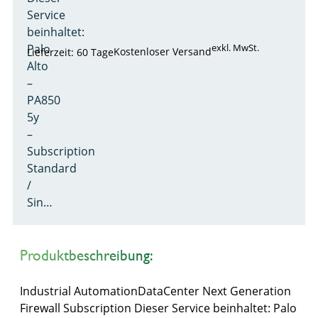
Service
beinhaltet:
Palo
exkl. MwSt.
Kostenloser Versand
Lieferzeit: 60 Tage
Alto
–
PA850
5y
–
Subscription
Standard
/
Sin…
Produktbeschreibung:
Industrial AutomationDataCenter Next Generation
Firewall Subscription Dieser Service beinhaltet: Palo