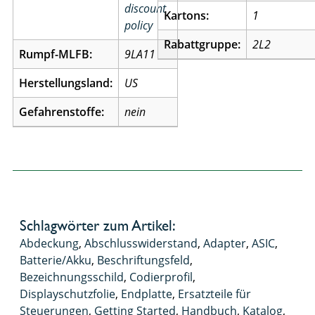
discount
Kartons:
1
policy
Rabattgruppe:
2L2
Rumpf-MLFB:
9LA11
Herstellungsland:
US
Gefahrenstoffe:
nein
Schlagwörter zum Artikel:
Abdeckung
,
Abschlusswiderstand
,
Adapter
,
ASIC
,
Batterie/Akku
,
Beschriftungsfeld
,
Bezeichnungsschild
,
Codierprofil
,
Displayschutzfolie
,
Endplatte
,
Ersatzteile für
Steuerungen
,
Getting Started
,
Handbuch
,
Katalog
,