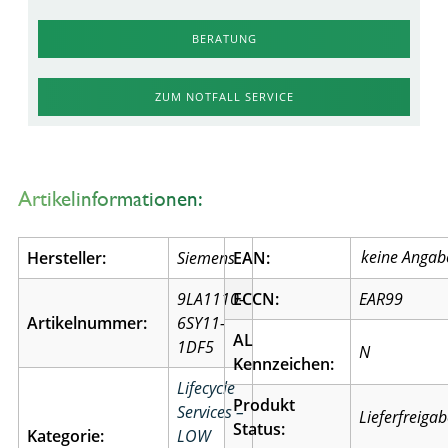
BERATUNG
ZUM NOTFALL SERVICE
Artikelinformationen:
Hersteller:
Siemens
EAN:
9LA1110-
ECCN:
EAR99
Artikelnummer:
6SY11-
AL
1DF5
N
Kennzeichen:
Lifecycle
Produkt
Services –
Lieferfreiga
Status:
Kategorie:
LOW