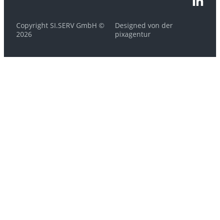
Copyright SI.SERV GmbH ©
Designed von der
2026
pixagentur