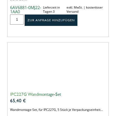
6AV6881-0MJ22-
Lieferzeit in
exkl. MwSt. | kostenloser
1AA0
Tagen 3
Versand
ZUR ANFRAGE HINZUFÜGEN
IPC227G Wandmontage-Set
65,40
€
Wandmontage-Set, für IPC227G, 5 Stück je Verpackungseinheit…