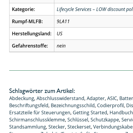
Kategorie:
Lifecycle Services – LOW discount pol
Rumpf-MLFB:
9LA11
Herstellungsland:
US
Gefahrenstoffe:
nein
Schlagwörter zum Artikel:
Abdeckung
,
Abschlusswiderstand
,
Adapter
,
ASIC
,
Batte
Beschriftungsfeld
,
Bezeichnungsschild
,
Codierprofil
,
Dis
Ersatzteile für Steuerungen
,
Getting Started
,
Handbuc
Schirmanschlussklemme
,
Schlüssel
,
Schutzkappe
,
Serv
Standsammlung
,
Stecker
,
Steckerset
,
Verbindungskabe