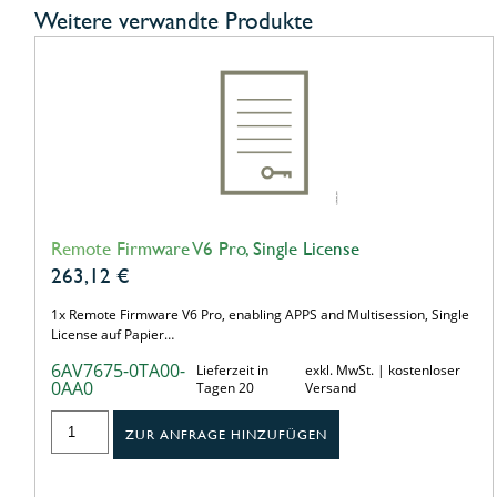
Weitere verwandte Produkte
Remote Firmware V6 Pro, Single License
263,12
€
1x Remote Firmware V6 Pro, enabling APPS and Multisession, Single
License auf Papier…
6AV7675-0TA00-
Lieferzeit in
exkl. MwSt. | kostenloser
0AA0
Tagen 20
Versand
ZUR ANFRAGE HINZUFÜGEN