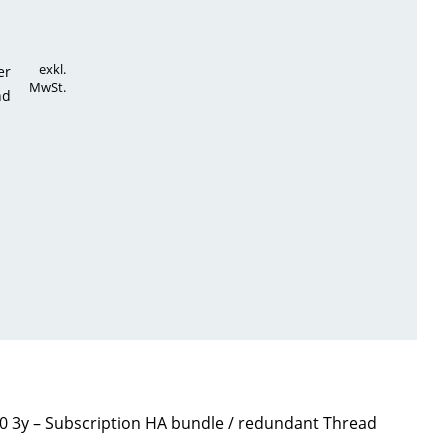
exkl.
er
MwSt.
nd
20 3y – Subscription HA bundle / redundant Thread