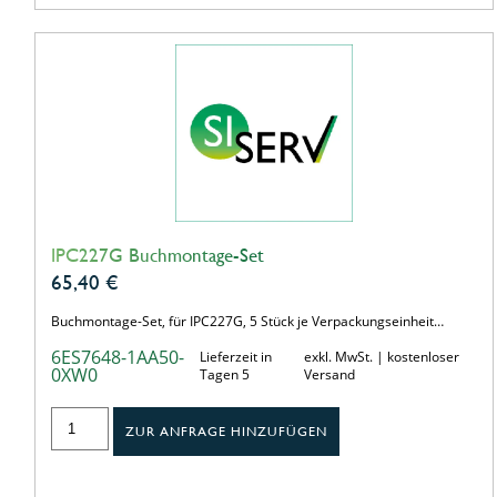
IPC227G Buchmontage-Set
65,40
€
Buchmontage-Set, für IPC227G, 5 Stück je Verpackungseinheit…
6ES7648-1AA50-
Lieferzeit in
exkl. MwSt. | kostenloser
0XW0
Tagen 5
Versand
ZUR ANFRAGE HINZUFÜGEN