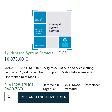
1y Managed System Services – DCS
10.875,00
€
MANAGED SYSTEM SERVICES 1y MSS – DCS Die Serviceleistung
beinhaltet: 1y exklusiver Techn. Support für das Leitsystem PCS 7
Einarbeiten mitt. Mobili…
9LA1528-1BH01-
Lieferzeit in
exkl. MwSt. | kostenloser
0AA0-Z Y01
Tagen 30
Versand
ZUR ANFRAGE HINZUFÜGEN