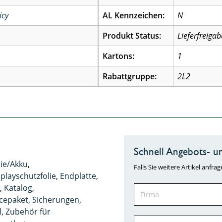
icy
AL Kennzeichen:
N
Produkt Status:
Lieferfreigab
Kartons:
1
Rabattgruppe:
2L2
Schnell Angebots- un
rie/Akku
,
Falls Sie weitere Artikel anf
playschutzfolie
,
Endplatte
,
h
,
Katalog
,
icepaket
,
Sicherungen
,
l
,
Zubehör für