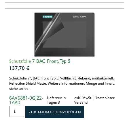
Schutzfolie 7 BAC Front, Typ 5
137,70
€
Schutzfolie 7", BAC Front Typ 5, Vollflächig klebend, antibakteriell,
Reflection Shield Matte. Weitere Informationen, Menge und Inhalt:
siehe techn…
6AV6881-0GJ22-
Lieferzeit in
exkl. MwSt. | kostenloser
1AA0
Tagen 3
Versand
ZUR ANFRAGE HINZUFÜGEN