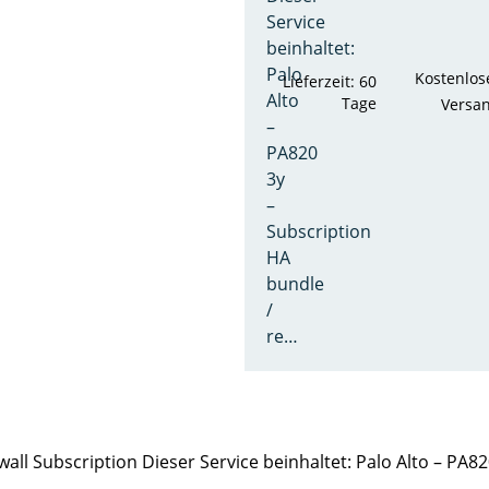
Service
beinhaltet:
Palo
Kostenlos
Lieferzeit: 60
Alto
Tage
Versa
–
PA820
3y
–
Subscription
HA
bundle
/
re…
ll Subscription Dieser Service beinhaltet: Palo Alto – PA8