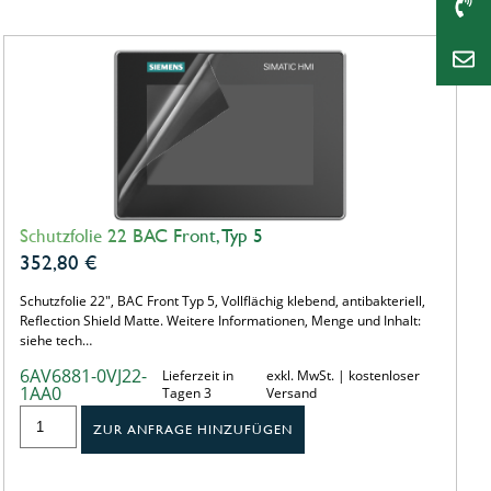
Schutzfolie 22 BAC Front, Typ 5
352,80
€
Schutzfolie 22", BAC Front Typ 5, Vollflächig klebend, antibakteriell,
Reflection Shield Matte. Weitere Informationen, Menge und Inhalt:
siehe tech…
6AV6881-0VJ22-
Lieferzeit in
exkl. MwSt. | kostenloser
1AA0
Tagen 3
Versand
ZUR ANFRAGE HINZUFÜGEN