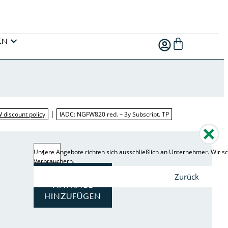
EN
|
W discount policy
IADC: NGFW820 red. – 3y Subscript. TP
Unsere Angebote richten sich ausschließlich an Unternehmer. Wir sc
Verbrauchern.
ZUR
Zurück
ANFRAGE
HINZUFÜGEN