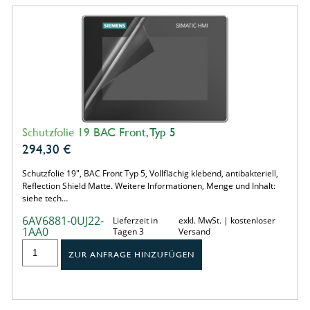
Schutzfolie 19 BAC Front, Typ 5
294,30
€
Schutzfolie 19", BAC Front Typ 5, Vollflächig klebend, antibakteriell,
Reflection Shield Matte. Weitere Informationen, Menge und Inhalt:
siehe tech…
6AV6881-0UJ22-
Lieferzeit in
exkl. MwSt. | kostenloser
1AA0
Tagen 3
Versand
ZUR ANFRAGE HINZUFÜGEN