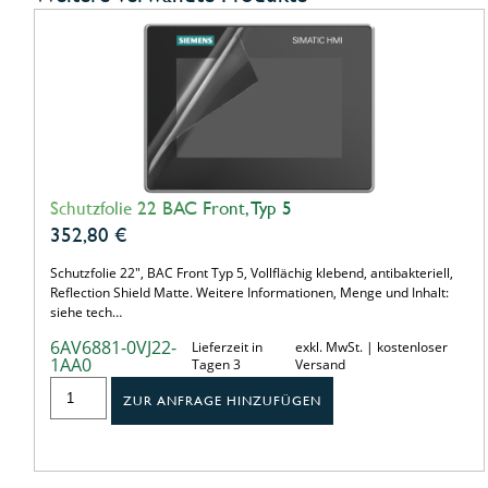
Schutzfolie 22 BAC Front, Typ 5
352,80
€
Schutzfolie 22", BAC Front Typ 5, Vollflächig klebend, antibakteriell,
Reflection Shield Matte. Weitere Informationen, Menge und Inhalt:
siehe tech…
6AV6881-0VJ22-
Lieferzeit in
exkl. MwSt. | kostenloser
1AA0
Tagen 3
Versand
ZUR ANFRAGE HINZUFÜGEN