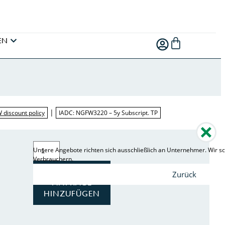
EN
|
W discount policy
IADC: NGFW3220 – 5y Subscript. TP
Unsere Angebote richten sich ausschließlich an Unternehmer. Wir sc
Verbrauchern.
ZUR
Zurück
ANFRAGE
HINZUFÜGEN