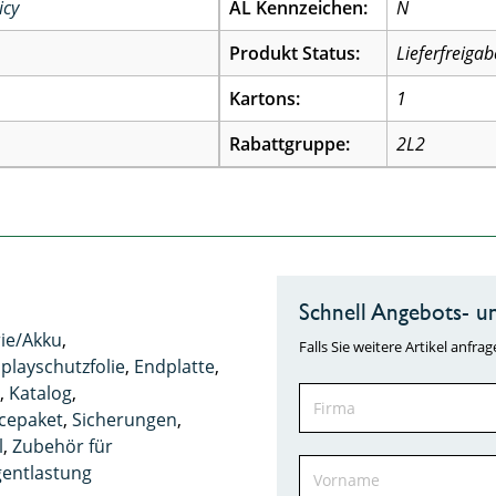
icy
AL Kennzeichen:
N
Produkt Status:
Lieferfreigab
Kartons:
1
Rabattgruppe:
2L2
Schnell Angebots- un
rie/Akku
,
Falls Sie weitere Artikel anf
playschutzfolie
,
Endplatte
,
h
,
Katalog
,
icepaket
,
Sicherungen
,
l
,
Zubehör für
entlastung