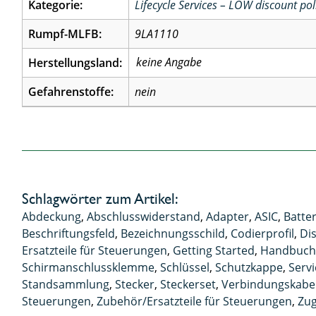
Kategorie:
Lifecycle Services – LOW discount pol
Rumpf-MLFB:
9LA1110
Herstellungsland:
Gefahrenstoffe:
nein
Schlagwörter zum Artikel:
Abdeckung
,
Abschlusswiderstand
,
Adapter
,
ASIC
,
Batte
Beschriftungsfeld
,
Bezeichnungsschild
,
Codierprofil
,
Dis
Ersatzteile für Steuerungen
,
Getting Started
,
Handbuc
Schirmanschlussklemme
,
Schlüssel
,
Schutzkappe
,
Serv
Standsammlung
,
Stecker
,
Steckerset
,
Verbindungskabe
Steuerungen
,
Zubehör/Ersatzteile für Steuerungen
,
Zug