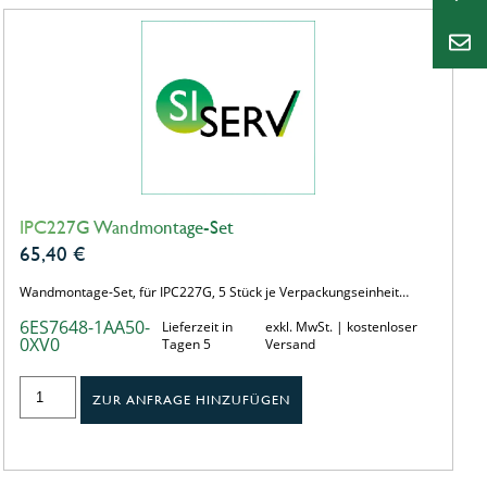
IPC227G Wandmontage-Set
65,40
€
Wandmontage-Set, für IPC227G, 5 Stück je Verpackungseinheit…
6ES7648-1AA50-
Lieferzeit in
exkl. MwSt. | kostenloser
0XV0
Tagen 5
Versand
ZUR ANFRAGE HINZUFÜGEN