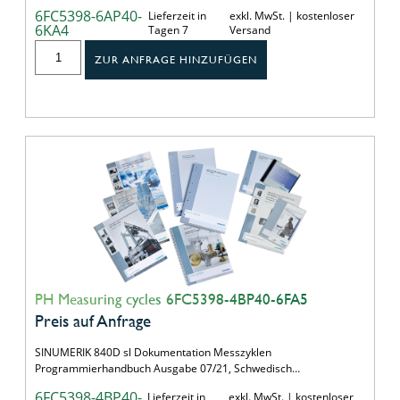
6FC5398-6AP40-
Lieferzeit in
exkl. MwSt. | kostenloser
6KA4
Tagen 7
Versand
ZUR ANFRAGE HINZUFÜGEN
PH Measuring cycles 6FC5398-4BP40-6FA5
Preis auf Anfrage
SINUMERIK 840D sl Dokumentation Messzyklen
Programmierhandbuch Ausgabe 07/21, Schwedisch…
6FC5398-4BP40-
Lieferzeit in
exkl. MwSt. | kostenloser