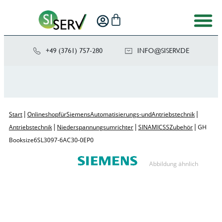
+49 (3761) 757-280
NI
SIS@OF
ED.VRE
|
|
Start
Onlineshop für Siemens Automatisierungs- und Antriebstechnik
|
|
|
Antriebstechnik
Niederspannungsumrichter
SINAMICS S Zubehör
GH
Booksize 6SL3097-6AC30-0EP0
Abbildung ähnlich