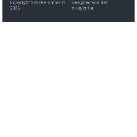
Copyright SI.SERV GmbH ©
Designed von der
2026
pixagentur