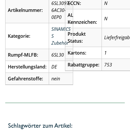
6SL3097-
ECCN:
N
Artikelnummer:
6AC30-
AL
0EP0
N
Kennzeichen:
SINAMICS
Produkt
Kategorie:
S
Lieferfreiga
Status:
Zubehör
Kartons:
1
Rumpf-MLFB:
6SL30
Rabattgruppe:
753
Herstellungsland:
DE
Gefahrenstoffe:
nein
Schlagwörter zum Artikel: