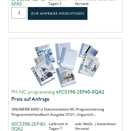
6FA5
Tagen 7
Versand
ZUR ANFRAGE HINZUFÜGEN
PH NC programming 6FC5398-2EP40-0QA2
Preis auf Anfrage
SINUMERIK 840D sl Dokumentation NC-Programmierung
Programmierhandbuch Ausgabe 07/21, Ungarisch…
6FC5398-2EP40-
Lieferzeit in
exkl. MwSt. | kostenloser
0QA2
Tagen 7
Versand