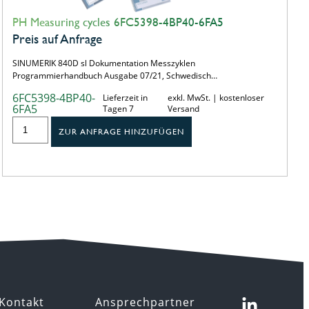
PH Measuring cycles 6FC5398-4BP40-6FA5
Preis auf Anfrage
SINUMERIK 840D sl Dokumentation Messzyklen
Programmierhandbuch Ausgabe 07/21, Schwedisch…
6FC5398-4BP40-
Lieferzeit in
exkl. MwSt. | kostenloser
6FA5
Tagen 7
Versand
ZUR ANFRAGE HINZUFÜGEN
Kontakt
Ansprechpartner