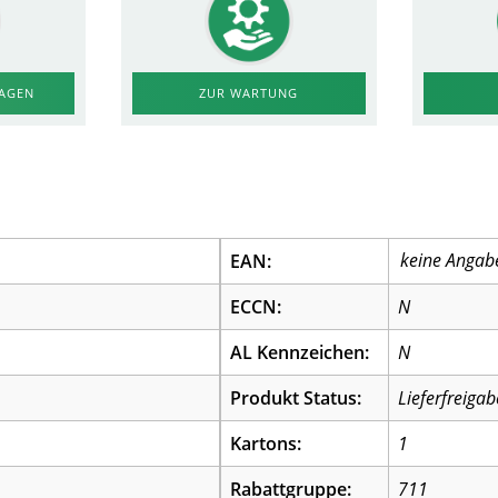
RAGEN
ZUR WARTUNG
EAN:
ECCN:
N
AL Kennzeichen:
N
Produkt Status:
Lieferfreigab
Kartons:
1
Rabattgruppe:
711