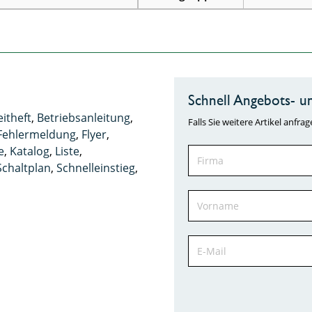
Schnell Angebots- un
eitheft
,
Betriebsanleitung
,
Falls Sie weitere Artikel anf
Fehlermeldung
,
Flyer
,
e
,
Katalog
,
Liste
,
Schaltplan
,
Schnelleinstieg
,