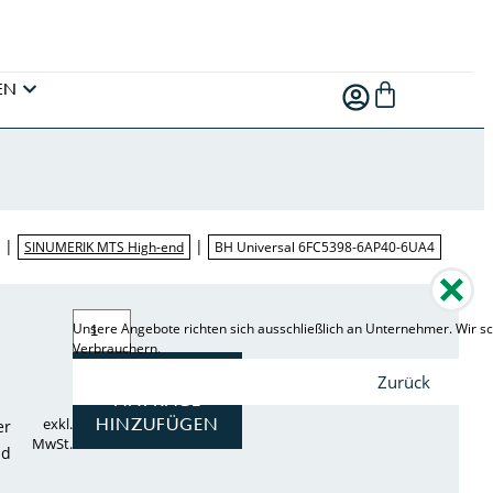
EN
|
|
SINUMERIK MTS High-end
BH Universal 6FC5398-6AP40-6UA4
Unsere Angebote richten sich ausschließlich an Unternehmer. Wir sc
Verbrauchern.
ZUR
Zurück
ANFRAGE
HINZUFÜGEN
exkl.
er
MwSt.
nd