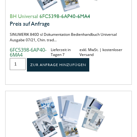
BH Universal 6FC5398-6AP40-6MA4
Preis auf Anfrage
SINUMERIK 840D sl Dokumentation Bedienhandbuch Universal
Ausgabe 07/21, Chin. trad…
6FC5398-6AP40-
Lieferzeit in
exkl. MwSt. | kostenloser
6MA4
Tagen 7
Versand
ZUR ANFRAGE HINZUFÜGEN