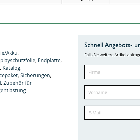
Schnell Angebots- un
rie/Akku
,
Falls Sie weitere Artikel anf
playschutzfolie
,
Endplatte
,
h
,
Katalog
,
icepaket
,
Sicherungen
,
l
,
Zubehör für
entlastung