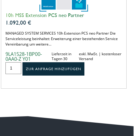
10h MSS Extension PCS neo Partner
1.092,00
€
MANAGED SYSTEM SERVICES 10h Extension PCS neo Partner Die
Serviceleistung beinhaltet: Erweiterung einer bestehenden Service
Vereinbarung um weitere…
9LA1528-1BP00-
Lieferzeit in
exkl. MwSt. | kostenloser
0AA0-Z Y01
Tagen 30
Versand
ZUR ANFRAGE HINZUFÜGEN