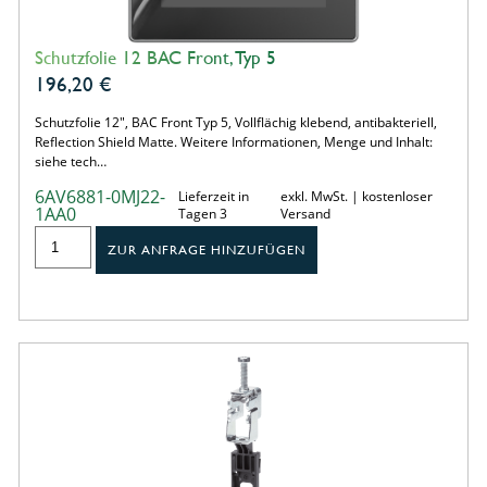
Schutzfolie 12 BAC Front, Typ 5
196,20
€
Schutzfolie 12", BAC Front Typ 5, Vollflächig klebend, antibakteriell,
Reflection Shield Matte. Weitere Informationen, Menge und Inhalt:
siehe tech…
6AV6881-0MJ22-
Lieferzeit in
exkl. MwSt. | kostenloser
1AA0
Tagen 3
Versand
ZUR ANFRAGE HINZUFÜGEN