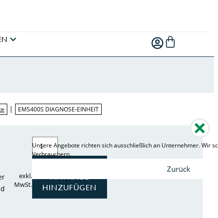
EN
|
te
EMS400S DIAGNOSE-EINHEIT
Unsere Angebote richten sich ausschließlich an Unternehmer. Wir sc
Verbrauchern.
ZUR
Zurück
exkl.
er
ANFRAGE
MwSt.
HINZUFÜGEN
nd