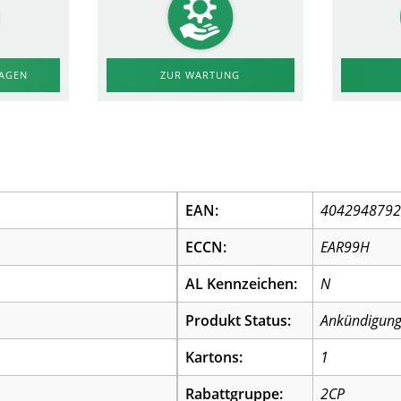
RAGEN
ZUR WARTUNG
EAN:
404294879
ECCN:
EAR99H
AL Kennzeichen:
N
Produkt Status:
Ankündigung
Kartons:
1
Rabattgruppe:
2CP