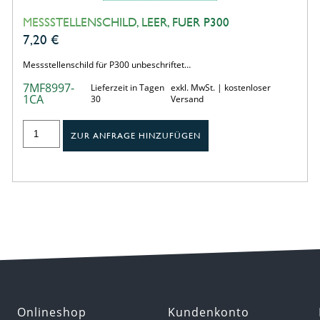
MESSSTELLENSCHILD, LEER, FUER P300
7,20
€
Messstellenschild für P300 unbeschriftet…
7MF8997-
Lieferzeit in Tagen
exkl. MwSt. | kostenloser
1CA
30
Versand
ZUR ANFRAGE HINZUFÜGEN
Onlineshop
Kundenkonto