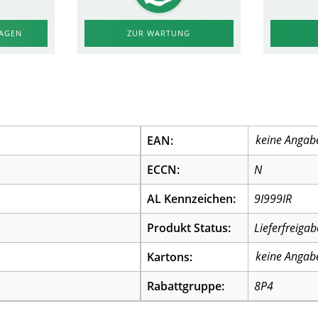
RAGEN
ZUR WARTUNG
EAN:
ECCN:
N
AL Kennzeichen:
9I999IR
Produkt Status:
Lieferfreigab
Kartons:
Rabattgruppe:
8P4