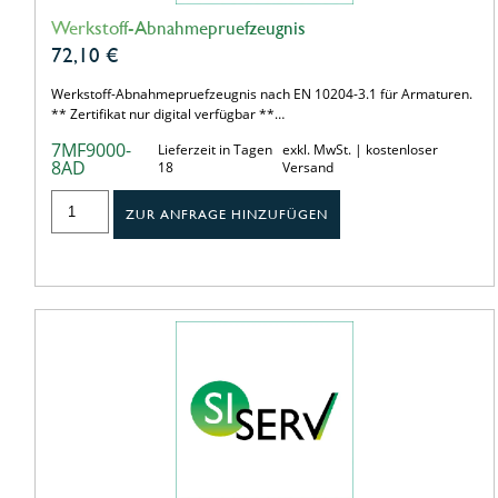
Werkstoff-Abnahmepruefzeugnis
72,10
€
Werkstoff-Abnahmepruefzeugnis nach EN 10204-3.1 für Armaturen.
** Zertifikat nur digital verfügbar **…
7MF9000-
Lieferzeit in Tagen
exkl. MwSt. | kostenloser
8AD
18
Versand
ZUR ANFRAGE HINZUFÜGEN