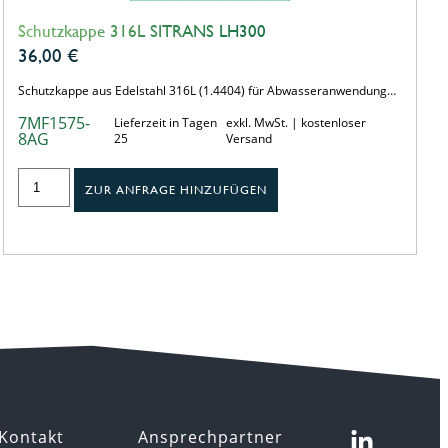
Schutzkappe 316L SITRANS LH300
36,00
€
Schutzkappe aus Edelstahl 316L (1.4404) für Abwasseranwendung…
7MF1575-
Lieferzeit in Tagen
exkl. MwSt. | kostenloser
8AG
25
Versand
ZUR ANFRAGE HINZUFÜGEN
Kontakt
Ansprechpartner