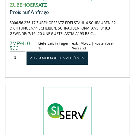
ZUBEHOERSATZ
Preis auf Anfrage
S006.56.236.17 ZUBEHOERSATZ EDELSTAHL 4 SCHRAUBEN / 2
DICHTUNGEN/ 4 SCHEIBEN. SCHRAUBENFORM: ANSI B18.3
GEWINDE: 7/16 -20 UNF GUETE: ASTM A193 B8 C…
7MF9410-
Lieferzeit in Tagen
exkl. MwSt. | kostenloser
5CC
18
Versand
ZUR ANFRAGE HINZUFÜGEN