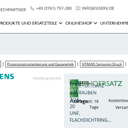
+49 (3761) 757-280
NI
SIS@OF
ED.VRE
RECHPARTNER
PRODUKTE UND ERSATZTEILE
ONLINESHOP
UNTERNEHM
|
|
Prozessinstrumentierung und Gasanalytik
SITRANS Sensoren Druck
Abbildung ähnlich
ZUBEHOERSATZ
7MF9408-
Preis
ZUBEHOERSATZ
SOFORT-HILFE BEI
5DA
ANLAGENSTILLSTAND
auf
SCHRAUBEN
7/16-
Anfrage
Kostenlos
Lieferzeit: 18
20
Tage
Versa
UNF,
FLACHDICHTRING…