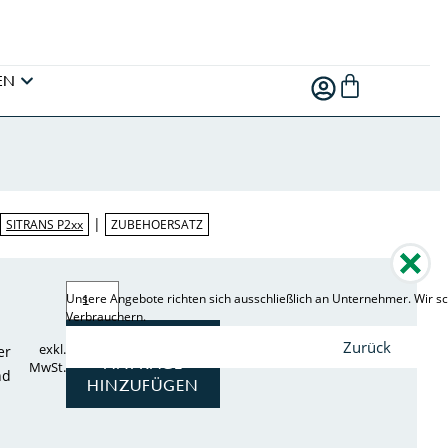
EN
|
|
SITRANS P2xx
ZUBEHOERSATZ
Unsere Angebote richten sich ausschließlich an Unternehmer. Wir sc
Verbrauchern.
ZUR
Zurück
exkl.
er
ANFRAGE
MwSt.
nd
HINZUFÜGEN