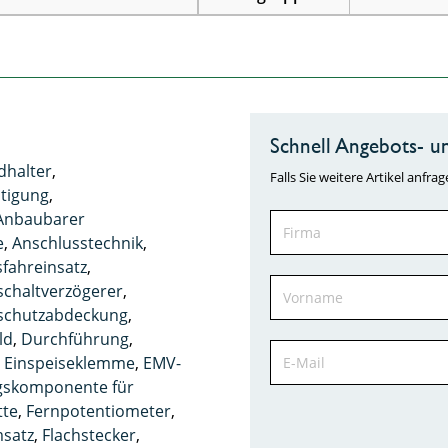
Schnell Angebots- un
dhalter
,
Falls Sie weitere Artikel anf
ätigung
,
Anbaubarer
e
,
Anschlusstechnik
,
fahreinsatz
,
schaltverzögerer
,
schutzabdeckung
,
ld
,
Durchführung
,
,
Einspeiseklemme
,
EMV-
gskomponente für
tte
,
Fernpotentiometer
,
satz
,
Flachstecker
,