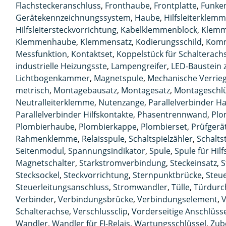
Flachsteckeranschluss
,
Fronthaube
,
Frontplatte
,
Funke
Gerätekennzeichnungssystem
,
Haube
,
Hilfsleiterklem
Hilfsleitersteckvorrichtung
,
Kabelklemmenblock
,
Klemm
Klemmenhaube
,
Klemmensatz
,
Kodierungsschild
,
Komm
Messfunktion
,
Kontaktset
,
Koppelstück für Schalterach
industrielle Heizungsste
,
Lampengreifer
,
LED-Baustein 
Lichtbogenkammer
,
Magnetspule
,
Mechanische Verrie
metrisch
,
Montagebausatz
,
Montagesatz
,
Montageschlü
Neutralleiterklemme
,
Nutenzange
,
Parallelverbinder 
Parallelverbinder Hilfskontakte
,
Phasentrennwand
,
Plo
Plombierhaube
,
Plombierkappe
,
Plombierset
,
Prüfgerä
Rahmenklemme
,
Relaisspule
,
Schaltspielzähler
,
Schalts
Seitenmodul
,
Spannungsindikator
,
Spule
,
Spule für Hilf
Magnetschalter
,
Starkstromverbindung
,
Steckeinsatz
,
S
Stecksockel
,
Steckvorrichtung
,
Sternpunktbrücke
,
Steue
Steuerleitungsanschluss
,
Stromwandler
,
Tülle
,
Türdurc
Verbinder
,
Verbindungsbrücke
,
Verbindungselement
,
V
Schalterachse
,
Verschlussclip
,
Vorderseitige Anschlüss
Wandler
,
Wandler für FI-Relais
,
Wartungsschlüssel
,
Zub