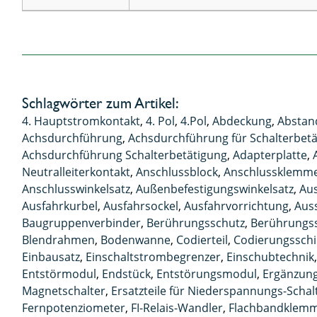
Schlagwörter zum Artikel:
4. Hauptstromkontakt
,
4. Pol
,
4.Pol
,
Abdeckung
,
Abstan
Achsdurchführung
,
Achsdurchführung für Schalterbet
Achsdurchführung Schalterbetätigung
,
Adapterplatte
,
Neutralleiterkontakt
,
Anschlussblock
,
Anschlussklemm
Anschlusswinkelsatz
,
Außenbefestigungswinkelsatz
,
Aus
Ausfahrkurbel
,
Ausfahrsockel
,
Ausfahrvorrichtung
,
Aus
Baugruppenverbinder
,
Berührungsschutz
,
Berührungs
Blendrahmen
,
Bodenwanne
,
Codierteil
,
Codierungsschi
Einbausatz
,
Einschaltstrombegrenzer
,
Einschubtechnik
Entstörmodul
,
Endstück
,
Entstörungsmodul
,
Ergänzun
Magnetschalter
,
Ersatzteile für Niederspannungs-Schal
Fernpotenziometer
,
FI-Relais-Wandler
,
Flachbandklemm