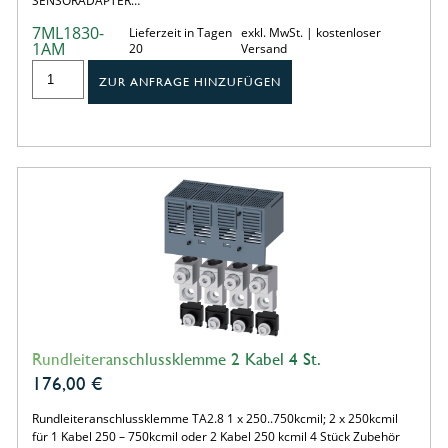
SENSORADAPTER…
7ML1830-
Lieferzeit in Tagen
exkl. MwSt. | kostenloser
1AM
20
Versand
ZUR ANFRAGE HINZUFÜGEN
Rundleiteranschlussklemme 2 Kabel 4 St.
176,00
€
Rundleiteranschlussklemme TA2.8 1 x 250..750kcmil; 2 x 250kcmil
für 1 Kabel 250 – 750kcmil oder 2 Kabel 250 kcmil 4 Stück Zubehör