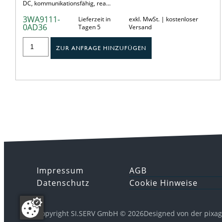
DC, kommunikationsfähig, rea…
3WA9111-
Lieferzeit in
exkl. MwSt. | kostenloser
0AD36
Tagen 5
Versand
ZUR ANFRAGE HINZUFÜGEN
Impressum
AGB
Datenschutz
Cookie Hinweise
Copyright SI.SERV GmbH © 2026
Designed von der pixa