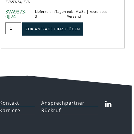
3VA53/54; 3VA…
3VA9373-
Lieferzeit in Tagen
exkl. MwSt. | kostenloser
0JJ24
3
Versand
ZUR ANFRAGE HINZUFÜGEN
Kontakt
Ansprechpartner
Karriere
Rückruf