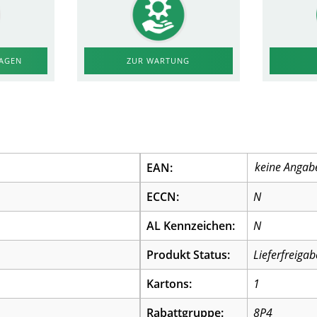
RAGEN
ZUR WARTUNG
EAN:
ECCN:
N
AL Kennzeichen:
N
Produkt Status:
Lieferfreigab
Kartons:
1
Rabattgruppe:
8P4