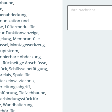
nhaube
,
me
,
enabdeckung
,
unikation und
se
,
Lüftermodul für
zur Funktionsanzeige
,
gelung
,
Membrantülle
ssel
,
Montagewerkzeug
,
Hauptstrom
,
mbierbare Abdeckung
,
t
,
Rückseitige Anschlüsse
,
tück
,
Schlüsselbetätigung
,
srelais
,
Spule für
teckeinsatztechnik
,
rleitungsabgriff
,
hführung
,
Tiefziehhaube
,
erbindungsstück für
e
,
Wandhalterung
,
ehör für