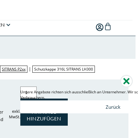
EN
|
|
SITRANS P2xx
Schutzkappe 316L SITRANS LH300
Unsere Angebote richten sich ausschließlich an Unternehmer. Wir sc
Verbrauchern.
ZUR
Zurück
exkl.
er
ANFRAGE
MwSt.
HINZUFÜGEN
nd