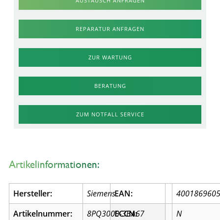
AUSTAUSCH ANFRAGEN
REPARATUR ANFRAGEN
ZUR WARTUNG
BERATUNG
ZUM NOTFALL SERVICE
Artikelinformationen:
Hersteller:
Siemens
EAN:
400186960
Artikelnummer:
8PQ3000-3BA67
ECCN:
N