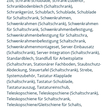
Zoll
,
Schrank-Schublade
,
Schrank-Zubehör
,
Schrankbodenblech (Schaltschrank)
,
Schrankgerüst
,
Schubfach
,
Schublade
,
Schublade
für Schaltschrank
,
Schwenkrahmen
,
Schwenkrahmen (Schaltschrank)
,
Schwenkrahmen
für Schaltschrank
,
Schwenkrahmenbefestigung
,
Schwenkrahmenbefestigung für Schaltschra
,
Schwenkrahmenbefestigung Schaltschrank
,
Schwenkrahmenmontageset
,
Server-Einbausatz
(Schaltschrank)
,
Server-Integration (Schaltschrank)
,
Standardblech
,
Standfuß für Arbeitsplatte
(Schaltschran
,
Stationärer Fachboden
,
Staubschutz-
Abdeckung
,
Steuertafel (Schaltschrank)
,
Strebe
,
Systemzubehör
,
Tastatur-Klapplade
(Schaltschrank)
,
Tastatur-Schublade
,
Tastaturauszug
,
Tastatureinschub
,
Teleskopschiene
,
Teleskopschiene (Schaltschrank)
,
Teleskopschiene für Schaltschrank
,
Teleskopschiene/Gleitschiene für Schalts
,