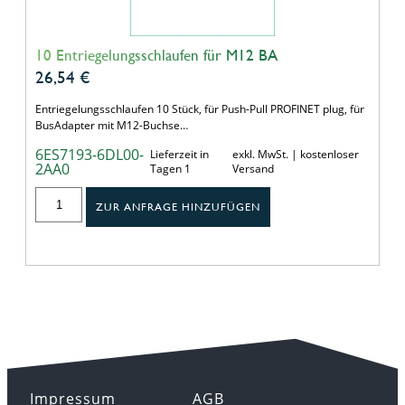
10 Entriegelungsschlaufen für M12 BA
26,54
€
Entriegelungsschlaufen 10 Stück, für Push-Pull PROFINET plug, für
BusAdapter mit M12-Buchse…
6ES7193-6DL00-
Lieferzeit in
exkl. MwSt. | kostenloser
2AA0
Tagen 1
Versand
ZUR ANFRAGE HINZUFÜGEN
Impressum
AGB