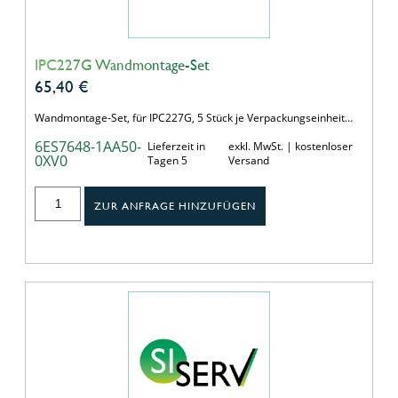
IPC227G Wandmontage-Set
65,40
€
Wandmontage-Set, für IPC227G, 5 Stück je Verpackungseinheit…
6ES7648-1AA50-
Lieferzeit in
exkl. MwSt. | kostenloser
0XV0
Tagen 5
Versand
ZUR ANFRAGE HINZUFÜGEN