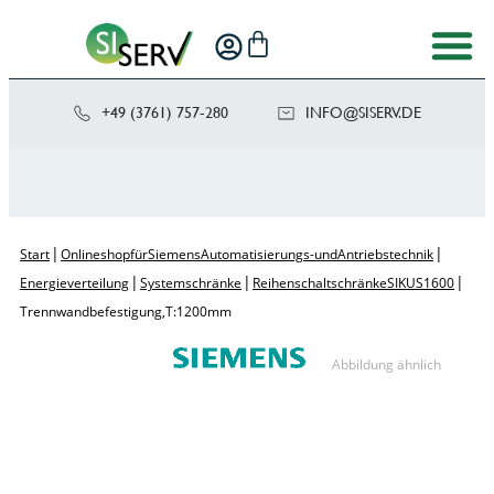
+49 (3761) 757-280
NI
SIS@OF
ED.VRE
|
|
Start
Onlineshop für Siemens Automatisierungs- und Antriebstechnik
|
|
|
Energieverteilung
Systemschränke
Reihenschaltschränke SIKUS 1600
Trennwandbefestigung, T:1200mm
Abbildung ähnlich