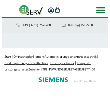
+49 (3761) 757-280
NI
SIS@OF
ED.VRE
|
|
Start
Onlineshop für Siemens Automatisierungs- und Antriebstechnik
|
|
Niederspannungs-Schalttechnik
Leistungsschalter
Kompakte
|
Leistungsschalter Zubehör
TRENNWAND GERUEST-GERUEST T400
Abbildung ähnlich