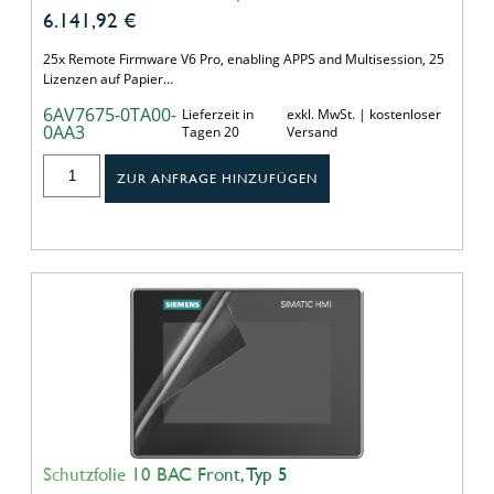
6.141,92
€
25x Remote Firmware V6 Pro, enabling APPS and Multisession, 25
Lizenzen auf Papier…
6AV7675-0TA00-
Lieferzeit in
exkl. MwSt. | kostenloser
0AA3
Tagen 20
Versand
ZUR ANFRAGE HINZUFÜGEN
Schutzfolie 10 BAC Front, Typ 5