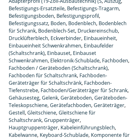
Adapterprofil (19-Zoll-Ausbautechnik) (S
,
Auszug
,
Befestigungs-Ersatzteile
,
Befestigungs-Tragarm
,
Befestigungsboden
,
Befestigungsprofil
,
Befestigungssatz
,
Boden
,
Bodenblech
,
Bodenblech
für Schrank
,
Bodenblech-Set
,
Druckereinschub
,
Drucklüfterblech
,
Eckverbinder
,
Einbaueinheit
,
Einbaueinheit Schwenkrahmen
,
Einbaufelder
(Schaltschrank)
,
Einbauset
,
Einbauset
Schwenkrahmen
,
Elektronik-Schublade
,
Fachboden
,
Fachboden / Geräteboden (Schaltschrank)
,
Fachboden für Schaltschrank
,
Fachboden-
Geräteträger für Schaltschränk
,
Fachboden-
Tiefenstrebe
,
Fachboden/Geräteträger für Schrank
,
Gehäusesteg
,
Gelenk
,
Geräteboden
,
Geräteboden-
Teleskopschiene
,
Gerätefachboden
,
Geräteträger
,
Gestell
,
Gleitschiene
,
Gleitschiene für
Schaltschrank
,
Gruppenträger
,
Hauptgruppenträger
,
Kabeleinführungsblech
,
Kabelwanne
,
Keyboard-Schublade
,
Komponente für