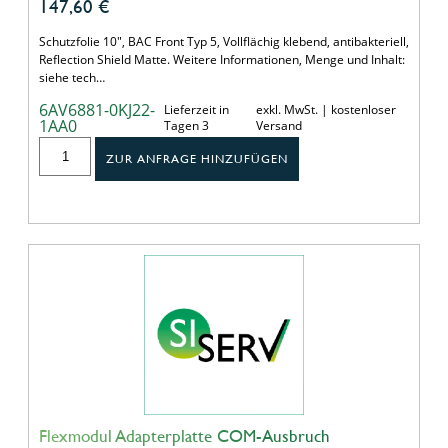
147,60
€
Schutzfolie 10", BAC Front Typ 5, Vollflächig klebend, antibakteriell,
Reflection Shield Matte. Weitere Informationen, Menge und Inhalt:
siehe tech…
6AV6881-0KJ22-
Lieferzeit in
exkl. MwSt. | kostenloser
1AA0
Tagen 3
Versand
ZUR ANFRAGE HINZUFÜGEN
Flexmodul Adapterplatte COM-Ausbruch