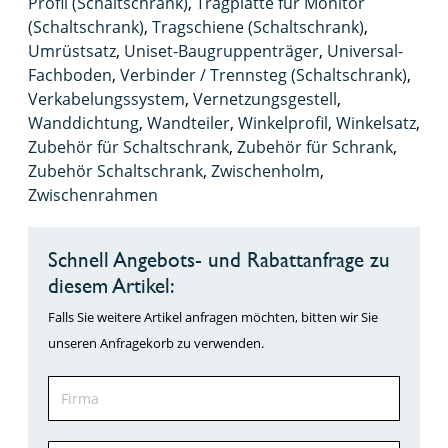
Profil (Schaltschrank)
,
Tragplatte für Monitor
(Schaltschrank)
,
Tragschiene (Schaltschrank)
,
Umrüstsatz
,
Uniset-Baugruppenträger
,
Universal-
Fachboden
,
Verbinder / Trennsteg (Schaltschrank)
,
Verkabelungssystem
,
Vernetzungsgestell
,
Wanddichtung
,
Wandteiler
,
Winkelprofil
,
Winkelsatz
,
Zubehör für Schaltschrank
,
Zubehör für Schrank
,
Zubehör Schaltschrank
,
Zwischenholm
,
Zwischenrahmen
Schnell Angebots- und Rabattanfrage zu
diesem Artikel:
Falls Sie weitere Artikel anfragen möchten, bitten wir Sie
unseren Anfragekorb zu verwenden.