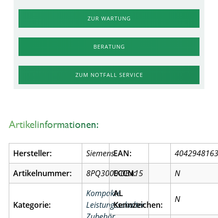
ZUR WARTUNG
BERATUNG
ZUM NOTFALL SERVICE
Artikelinformationen:
Hersteller:
Siemens
EAN:
404294816
Artikelnummer:
8PQ3000-0BA15
ECCN:
N
Kompakte
AL
N
Kategorie:
Leistungsschalter
Kennzeichen:
Zubehör