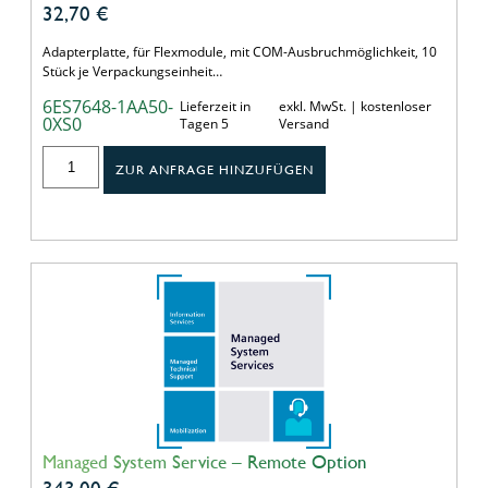
32,70
€
Adapterplatte, für Flexmodule, mit COM-Ausbruchmöglichkeit, 10
Stück je Verpackungseinheit…
6ES7648-1AA50-
Lieferzeit in
exkl. MwSt. | kostenloser
0XS0
Tagen 5
Versand
ZUR ANFRAGE HINZUFÜGEN
Managed System Service – Remote Option
343,00
€