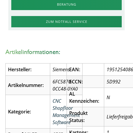
BERATUNG
ZUM NOTFALL SERVICE
Artikelinformationen:
Hersteller:
Siemens
EAN:
195125408
6FC5870-
ECCN:
5D992
Artikelnummer:
0CC48-0YA0
AL
N
CNC
Kennzeichen:
Shopfloor
Kategorie:
Produkt
Management
Lieferfreiga
Status:
Software
Kartons:
1