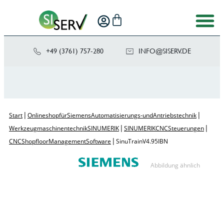
+49 (3761) 757-280
NI
SIS@OF
ED.VRE
|
|
Start
Onlineshop für Siemens Automatisierungs- und Antriebstechnik
|
|
Werkzeugmaschinentechnik SINUMERIK
SINUMERIK CNC Steuerungen
|
CNC Shopfloor Management Software
SinuTrain V4.95 IBN
Abbildung ähnlich