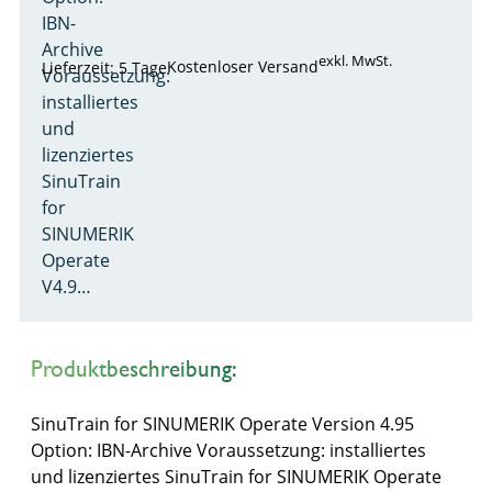
IBN-
Archive
exkl. MwSt.
Kostenloser Versand
Lieferzeit: 5 Tage
Voraussetzung:
installiertes
und
lizenziertes
SinuTrain
for
SINUMERIK
Operate
V4.9…
Produktbeschreibung:
SinuTrain for SINUMERIK Operate Version 4.95
Option: IBN-Archive Voraussetzung: installiertes
und lizenziertes SinuTrain for SINUMERIK Operate