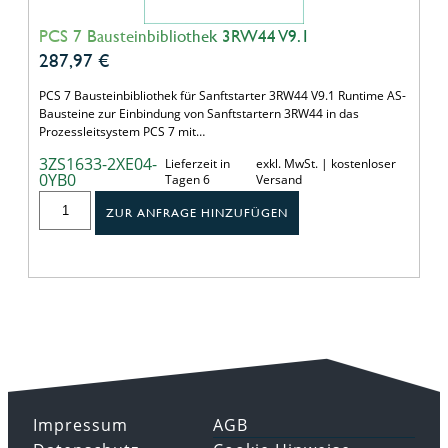
PCS 7 Bausteinbibliothek 3RW44 V9.1
287,97
€
PCS 7 Bausteinbibliothek für Sanftstarter 3RW44 V9.1 Runtime AS-
Bausteine zur Einbindung von Sanftstartern 3RW44 in das
Prozessleitsystem PCS 7 mit…
3ZS1633-2XE04-
Lieferzeit in
exkl. MwSt. | kostenloser
0YB0
Tagen 6
Versand
ZUR ANFRAGE HINZUFÜGEN
Impressum
AGB