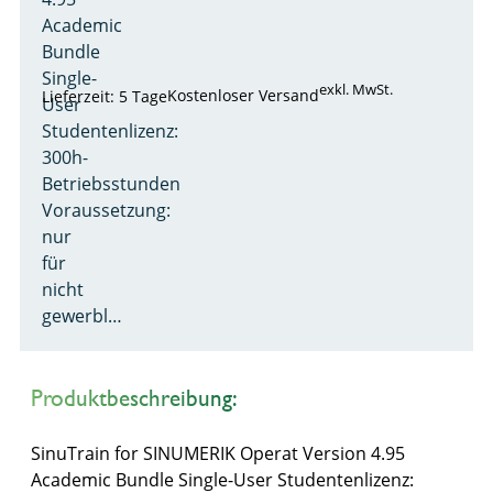
Academic
Bundle
Single-
exkl. MwSt.
Kostenloser Versand
Lieferzeit: 5 Tage
User
Studentenlizenz:
300h-
Betriebsstunden
Voraussetzung:
nur
für
nicht
gewerbl…
Produktbeschreibung:
SinuTrain for SINUMERIK Operat Version 4.95
Academic Bundle Single-User Studentenlizenz: