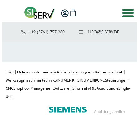
+49 (3761) 757-280
NI
SIS@OF
ED.VRE
|
|
Start
Onlineshop für Siemens Automatisierungs- und Antriebstechnik
|
|
Werkzeugmaschinentechnik SINUMERIK
SINUMERIK CNC Steuerungen
|
CNC Shopfloor Management Software
SinuTrain 4.95 Acad.Bundle Single-
User
Abbildung ähnlich