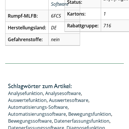
Status:
Software
Kartons:
1
Rumpf-MLFB:
6FC5
Rabattgruppe:
716
Herstellungsland:
DE
Gefahrenstoffe:
nein
Schlagwörter zum Artikel:
Analysefunktion
,
Analysesoftware
,
Auswertefunktion
,
Auswertesoftware
,
Automatisierungs-Software
,
Automatisierungssoftware
,
Bewegungsfunktion
,
Bewegungssoftware
,
Datenerfassungsfunktion
,
Datenerfassungssoftware
,
Diagnosefunktion
,