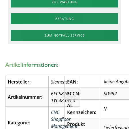
ZUR WARTUNG
BERATUNG
ZUM NOTFALL SERVICE
Artikelinformationen:
Hersteller:
Siemens
EAN:
6FC5870-
ECCN:
5D992
Artikelnummer:
1YC48-0YA0
AL
N
CNC
Kennzeichen:
Shopfloor
Kategorie:
Produkt
Management
Lieferfreiga