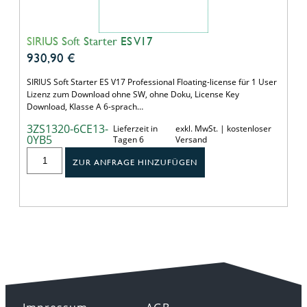
SIRIUS Soft Starter ES V17
930,90
€
SIRIUS Soft Starter ES V17 Professional Floating-license für 1 User
Lizenz zum Download ohne SW, ohne Doku, License Key
Download, Klasse A 6-sprach…
3ZS1320-6CE13-
Lieferzeit in
exkl. MwSt. | kostenloser
0YB5
Tagen 6
Versand
ZUR ANFRAGE HINZUFÜGEN