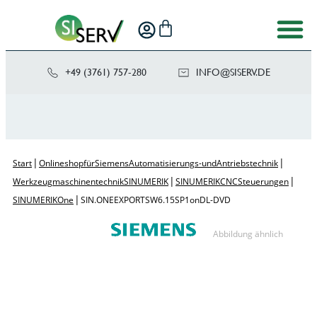
+49 (3761) 757-280
NI
SIS@OF
ED.VRE
|
|
Start
Onlineshop für Siemens Automatisierungs- und Antriebstechnik
|
|
Werkzeugmaschinentechnik SINUMERIK
SINUMERIK CNC Steuerungen
|
SINUMERIK One
SIN. ONE EXPORT SW 6.15 SP1 on DL-DVD
Abbildung ähnlich