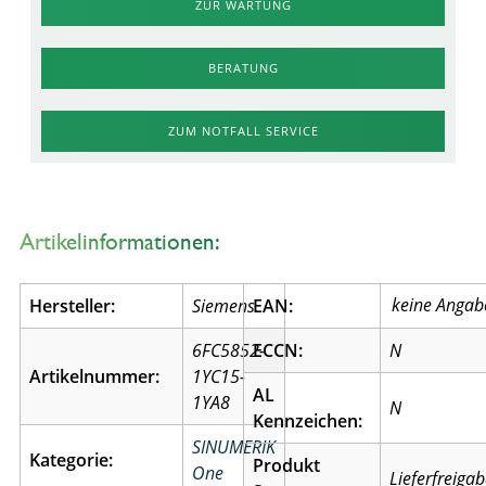
ZUR WARTUNG
BERATUNG
ZUM NOTFALL SERVICE
Artikelinformationen:
Hersteller:
Siemens
EAN:
6FC5852-
ECCN:
N
Artikelnummer:
1YC15-
AL
1YA8
N
Kennzeichen:
SINUMERIK
Kategorie:
Produkt
One
Lieferfreiga