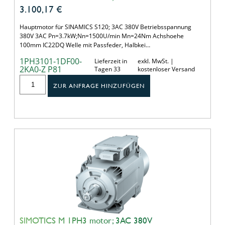
3.100,17
€
Hauptmotor für SINAMICS S120; 3AC 380V Betriebsspannung
380V 3AC Pn=3.7kW;Nn=1500U/min Mn=24Nm Achshoehe
100mm IC22DQ Welle mit Passfeder, Halbkei…
1PH3101-1DF00-
Lieferzeit in
exkl. MwSt. |
2KA0-Z P81
Tagen 33
kostenloser Versand
ZUR ANFRAGE HINZUFÜGEN
SIMOTICS M 1PH3 motor; 3AC 380V