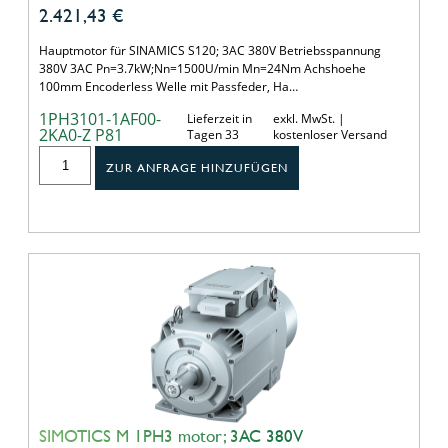
2.421,43
€
Hauptmotor für SINAMICS S120; 3AC 380V Betriebsspannung
380V 3AC Pn=3.7kW;Nn=1500U/min Mn=24Nm Achshoehe
100mm Encoderless Welle mit Passfeder, Ha…
1PH3101-1AF00-
Lieferzeit in
exkl. MwSt. |
2KA0-Z P81
Tagen 33
kostenloser Versand
ZUR ANFRAGE HINZUFÜGEN
SIMOTICS M 1PH3 motor; 3AC 380V