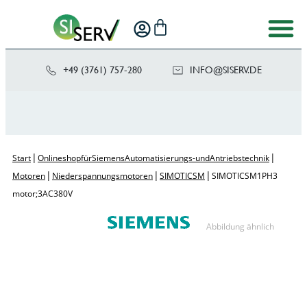
+49 (3761) 757-280
NI
SIS@OF
ED.VRE
|
|
Start
Onlineshop für Siemens Automatisierungs- und Antriebstechnik
|
|
|
Motoren
Niederspannungsmotoren
SIMOTICS M
SIMOTICS M 1PH3
motor; 3AC 380V
Abbildung ähnlich