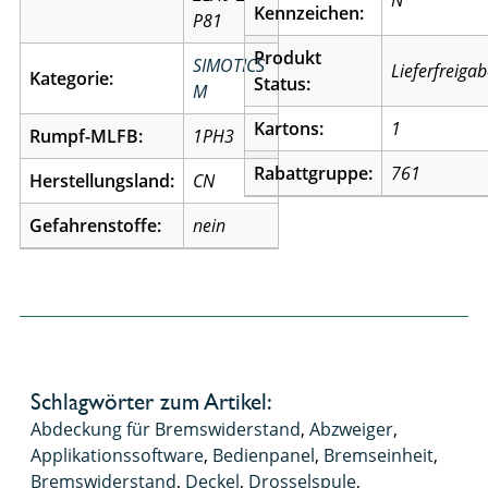
N
Kennzeichen:
P81
Produkt
SIMOTICS
Lieferfreiga
Kategorie:
Status:
M
Kartons:
1
Rumpf-MLFB:
1PH3
Rabattgruppe:
761
Herstellungsland:
CN
Gefahrenstoffe:
nein
Schlagwörter zum Artikel:
Abdeckung für Bremswiderstand
,
Abzweiger
,
Applikationssoftware
,
Bedienpanel
,
Bremseinheit
,
Bremswiderstand
,
Deckel
,
Drosselspule
,