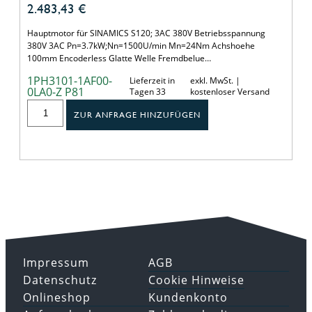
2.483,43
€
Hauptmotor für SINAMICS S120; 3AC 380V Betriebsspannung
380V 3AC Pn=3.7kW;Nn=1500U/min Mn=24Nm Achshoehe
100mm Encoderless Glatte Welle Fremdbelue…
1PH3101-1AF00-
Lieferzeit in
exkl. MwSt. |
0LA0-Z P81
Tagen 33
kostenloser Versand
ZUR ANFRAGE HINZUFÜGEN
Impressum
AGB
Datenschutz
Cookie Hinweise
Onlineshop
Kundenkonto