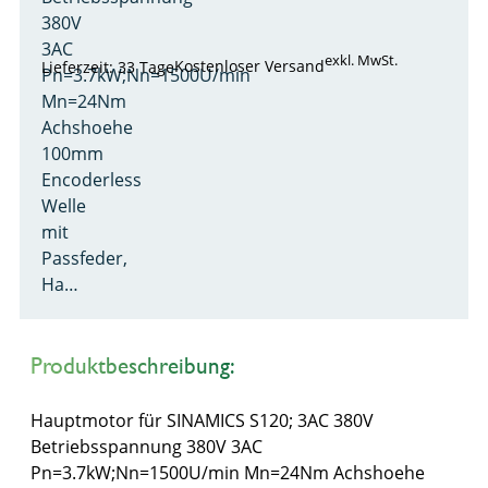
380V
3AC
exkl. MwSt.
Kostenloser Versand
Lieferzeit: 33 Tage
Pn=3.7kW;Nn=1500U/min
Mn=24Nm
Achshoehe
100mm
Encoderless
Welle
mit
Passfeder,
Ha…
Produktbeschreibung:
Hauptmotor für SINAMICS S120; 3AC 380V
Betriebsspannung 380V 3AC
Pn=3.7kW;Nn=1500U/min Mn=24Nm Achshoehe