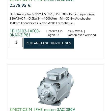
2.578,95
€
Hauptmotor für SINAMICS S120; 3AC 380V Betriebsspannung
380V 3AC Pn=5.5kW;Nn=1500U/min Mn=35Nm Achshoehe
100mm Encoderless Glatte Welle Fremdbelue…
1PH3103-1AF00-
Lieferzeit in
exkl. MwSt. |
0KA0-Z P81
Tagen 33
kostenloser Versand
ZUR ANFRAGE HINZUFÜGEN
SIMOTICS M 1PH3 motor; 3AC 380V