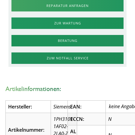
REPARATUR ANFRAGEN
ZUR WARTUNG
BERATUNG
ZUM NOTFALL SERVICE
Artikelinformationen:
Hersteller:
Siemens
EAN:
1PH3101-
ECCN:
N
1AF02-
Artikelnummer:
AL
2LA0-Z