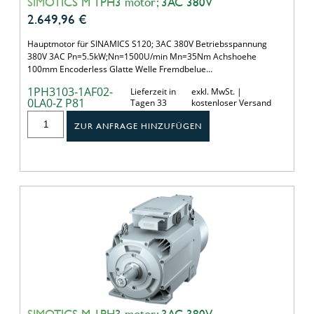
SIMOTICS M 1PH3 motor; 3AC 380V
2.649,96
€
Hauptmotor für SINAMICS S120; 3AC 380V Betriebsspannung
380V 3AC Pn=5.5kW;Nn=1500U/min Mn=35Nm Achshoehe
100mm Encoderless Glatte Welle Fremdbelue…
1PH3103-1AF02-
Lieferzeit in
exkl. MwSt. |
0LA0-Z P81
Tagen 33
kostenloser Versand
ZUR ANFRAGE HINZUFÜGEN
SIMOTICS M 1PH3 motor; 3AC 380V