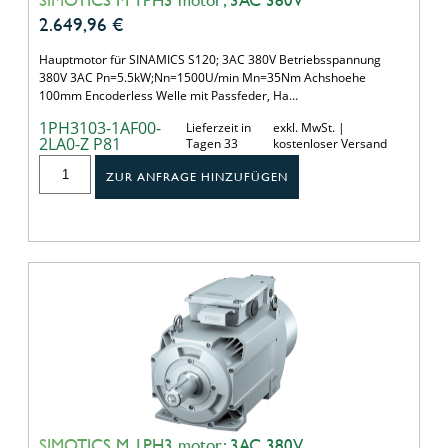
2.649,96
€
Hauptmotor für SINAMICS S120; 3AC 380V Betriebsspannung
380V 3AC Pn=5.5kW;Nn=1500U/min Mn=35Nm Achshoehe
100mm Encoderless Welle mit Passfeder, Ha…
1PH3103-1AF00-
Lieferzeit in
exkl. MwSt. |
2LA0-Z P81
Tagen 33
kostenloser Versand
ZUR ANFRAGE HINZUFÜGEN
SIMOTICS M 1PH3 motor; 3AC 380V