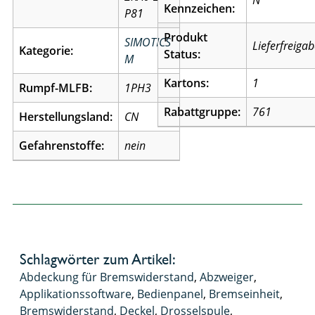
N
Kennzeichen:
P81
Produkt
SIMOTICS
Lieferfreiga
Kategorie:
Status:
M
Kartons:
1
Rumpf-MLFB:
1PH3
Rabattgruppe:
761
Herstellungsland:
CN
Gefahrenstoffe:
nein
Schlagwörter zum Artikel:
Abdeckung für Bremswiderstand
,
Abzweiger
,
Applikationssoftware
,
Bedienpanel
,
Bremseinheit
,
Bremswiderstand
,
Deckel
,
Drosselspule
,