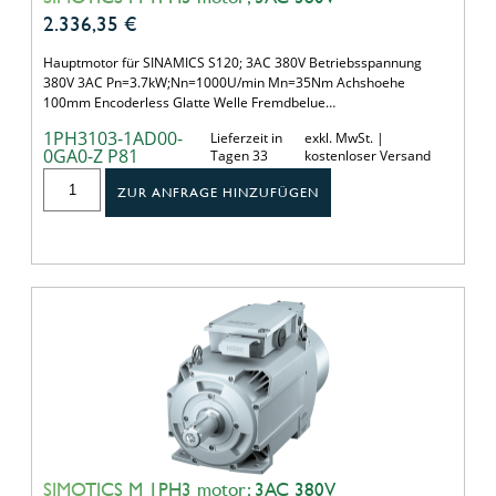
2.336,35
€
Hauptmotor für SINAMICS S120; 3AC 380V Betriebsspannung
380V 3AC Pn=3.7kW;Nn=1000U/min Mn=35Nm Achshoehe
100mm Encoderless Glatte Welle Fremdbelue…
1PH3103-1AD00-
Lieferzeit in
exkl. MwSt. |
0GA0-Z P81
Tagen 33
kostenloser Versand
ZUR ANFRAGE HINZUFÜGEN
SIMOTICS M 1PH3 motor; 3AC 380V