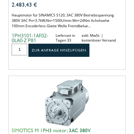
2.483,43
€
Hauptmotor für SINAMICS S120; 3AC 380V Betriebsspannung
380V 3AC Pn=3.7kW;Nn=1500U/min Mn=24Nm Achshoehe
100mm Encoderless Glatte Welle Fremdbelue…
1PH3101-1AF02-
Lieferzeit in
exkl. MwSt. |
0LA0-Z P81
Tagen 33
kostenloser Versand
ZUR ANFRAGE HINZUFÜGEN
SIMOTICS M 1PH3 motor; 3AC 380V