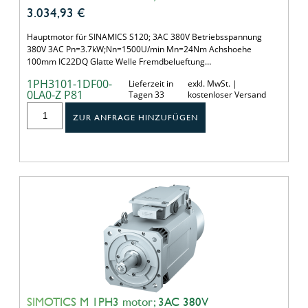
3.034,93
€
Hauptmotor für SINAMICS S120; 3AC 380V Betriebsspannung
380V 3AC Pn=3.7kW;Nn=1500U/min Mn=24Nm Achshoehe
100mm IC22DQ Glatte Welle Fremdbelueftung…
1PH3101-1DF00-
Lieferzeit in
exkl. MwSt. |
0LA0-Z P81
Tagen 33
kostenloser Versand
ZUR ANFRAGE HINZUFÜGEN
SIMOTICS M 1PH3 motor; 3AC 380V