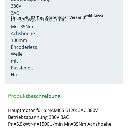
380V
3AC
exkl. MwSt.
Kostenloser Versand
Lieferzeit: 33 Tage
Pn=5.5kW;Nn=1500U/min
Mn=35Nm
Achshoehe
100mm
Encoderless
Welle
mit
Passfeder,
Ha…
Produktbeschreibung:
Hauptmotor für SINAMICS S120; 3AC 380V
Betriebsspannung 380V 3AC
Pn=5.5kW;Nn=1500U/min Mn=35Nm Achshoehe