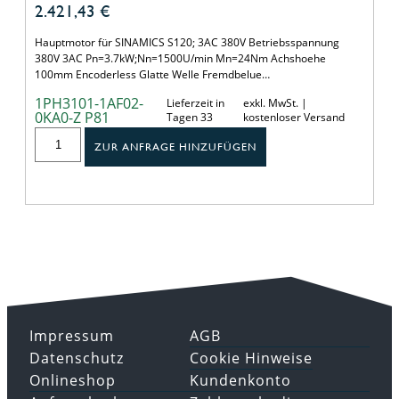
2.421,43
€
Hauptmotor für SINAMICS S120; 3AC 380V Betriebsspannung
380V 3AC Pn=3.7kW;Nn=1500U/min Mn=24Nm Achshoehe
100mm Encoderless Glatte Welle Fremdbelue…
1PH3101-1AF02-
Lieferzeit in
exkl. MwSt. |
0KA0-Z P81
Tagen 33
kostenloser Versand
ZUR ANFRAGE HINZUFÜGEN
Impressum
AGB
Datenschutz
Cookie Hinweise
Onlineshop
Kundenkonto