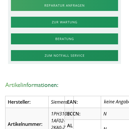
REPARATUR ANFRAGEN
ZUR WARTUNG
BERATUNG
ZUM NOTFALL SERVICE
Artikelinformationen:
Hersteller:
Siemens
EAN:
1PH3103-
ECCN:
N
1AF02-
Artikelnummer:
AL
2KA0-Z