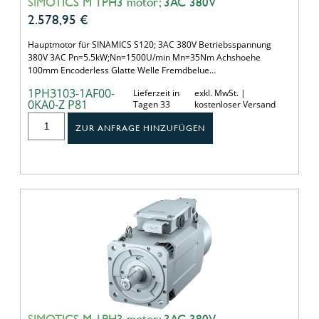
SIMOTICS M 1PH3 motor; 3AC 380V
2.578,95
€
Hauptmotor für SINAMICS S120; 3AC 380V Betriebsspannung
380V 3AC Pn=5.5kW;Nn=1500U/min Mn=35Nm Achshoehe
100mm Encoderless Glatte Welle Fremdbelue…
1PH3103-1AF00-
Lieferzeit in
exkl. MwSt. |
0KA0-Z P81
Tagen 33
kostenloser Versand
ZUR ANFRAGE HINZUFÜGEN
SIMOTICS M 1PH3 motor; 3AC 380V