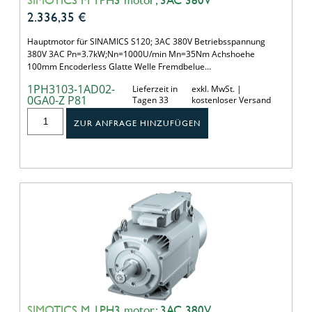
2.336,35
€
Hauptmotor für SINAMICS S120; 3AC 380V Betriebsspannung
380V 3AC Pn=3.7kW;Nn=1000U/min Mn=35Nm Achshoehe
100mm Encoderless Glatte Welle Fremdbelue…
1PH3103-1AD02-
Lieferzeit in
exkl. MwSt. |
0GA0-Z P81
Tagen 33
kostenloser Versand
ZUR ANFRAGE HINZUFÜGEN
SIMOTICS M 1PH3 motor; 3AC 380V