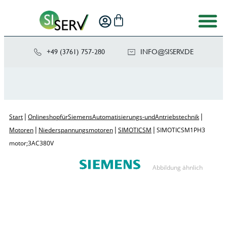
+49 (3761) 757-280
NI
SIS@OF
ED.VRE
|
|
Start
Onlineshop für Siemens Automatisierungs- und Antriebstechnik
|
|
|
Motoren
Niederspannungsmotoren
SIMOTICS M
SIMOTICS M 1PH3
motor; 3AC 380V
Abbildung ähnlich