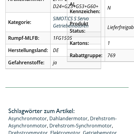
AL
D24+G23+G53+G60+
N
Kennzeichen:
SIMOTICS S Servo
Kategorie:
Produkt
Getriebemotoren
Lieferfreiga
Status:
Rumpf-MLFB:
1FG1505
Kartons:
1
Herstellungsland:
DE
Rabattgruppe:
769
Gefahrenstoffe:
ja
Schlagwörter zum Artikel:
Asynchronmotor
,
Dahlandermotor
,
Drehstrom-
Asynchronmotor
,
Drehstrom-Synchronmotor
,
Drehstrommotor
,
Elektromotor
,
Getriebemotor
,