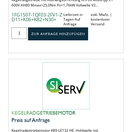
600V AH80 Mmax=25,0Nm Pn=1,76kW Vollwelle V3…
1FG1507-1QF03-2FV1-Z
Lieferzeit in
exkl. MwSt. |
D11+K06+K82+N30+
Tagen Auf
kostenloser
Anfrage
Versand
ZUR ANFRAGE HINZUFÜGEN
KEGELRADGETRIEBEMOTOR
Preis auf Anfrage
Kegelradgetriebemotor K89-LE132 HE, Hohlwelle mit