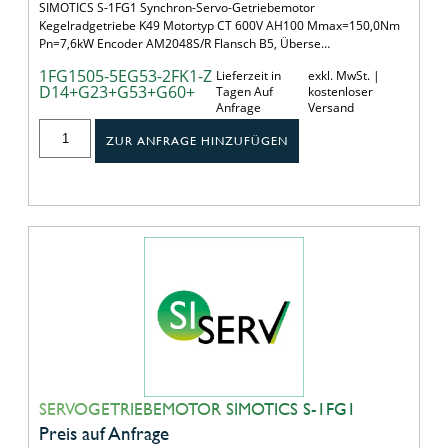
SIMOTICS S-1FG1 Synchron-Servo-Getriebemotor
Kegelradgetriebe K49 Motortyp CT 600V AH100 Mmax=150,0Nm
Pn=7,6kW Encoder AM2048S/R Flansch B5, Überse…
1FG1505-5EG53-2FK1-Z
Lieferzeit in
exkl. MwSt. |
D14+G23+G53+G60+
Tagen Auf
kostenloser
Anfrage
Versand
ZUR ANFRAGE HINZUFÜGEN
SERVOGETRIEBEMOTOR SIMOTICS S-1FG1
Preis auf Anfrage