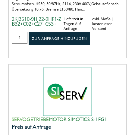
Schrumpfsch. HS50, 50/87Hz, S114, 230V 400V,Gehäuseflansch
Übersetzung 10.76, Bremse L150/80, Han…
2KJ3510-9HJ22-9HF1-Z
Lieferzeit in
exkl. MwSt. |
B32+C02+C27+C53+
Tagen Auf
kostenloser
Anfrage
Versand
ZUR ANFRAGE HINZUFÜGEN
SERVOGETRIEBEMOTOR SIMOTICS S-1FG1
Preis auf Anfrage