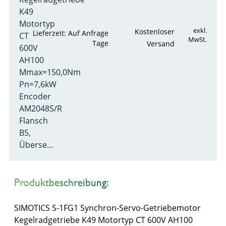
K49
Motortyp
exkl.
Kostenloser
Lieferzeit: Auf Anfrage
CT
MwSt.
Tage
Versand
600V
AH100
Mmax=150,0Nm
Pn=7,6kW
Encoder
AM2048S/R
Flansch
B5,
Überse…
Produktbeschreibung:
SIMOTICS S-1FG1 Synchron-Servo-Getriebemotor
Kegelradgetriebe K49 Motortyp CT 600V AH100