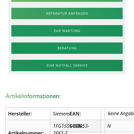
REPARATUR ANFRAGEN
ZUR WARTUNG
BERATUNG
ZUM NOTFALL SERVICE
Artikelinformationen:
Hersteller:
Siemens
EAN:
1FG1505-6RG53-
ECCN:
N
Artikelnummer:
2FK1-Z