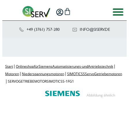
+49 (3761) 757-280
NI
SIS@OF
ED.VRE
|
|
Start
Onlineshop für Siemens Automatisierungs- und Antriebstechnik
|
|
Motoren
Niederspannungsmotoren
SIMOTICS S Servo Getriebemotoren
|
SERVOGETRIEBEMOTOR SIMOTICS S-1FG1
Abbildung ähnlich