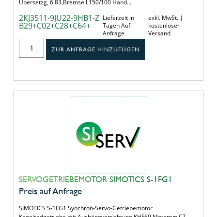
Übersetzg, 6.83,Bremse L150/100 Hand…
2KJ3511-9JU22-9HB1-Z
Lieferzeit in
exkl. MwSt. |
B29+C02+C28+C64+
Tagen Auf
kostenloser
Anfrage
Versand
ZUR ANFRAGE HINZUFÜGEN
SERVOGETRIEBEMOTOR SIMOTICS S-1FG1
Preis auf Anfrage
SIMOTICS S-1FG1 Synchron-Servo-Getriebemotor
Kegelradgetriebe mit Aushängvorrichtung KHF69 Motortyp CT