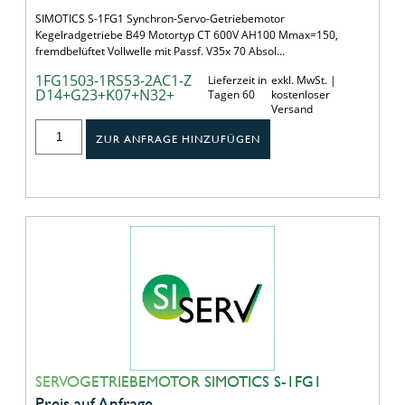
SIMOTICS S-1FG1 Synchron-Servo-Getriebemotor
Kegelradgetriebe B49 Motortyp CT 600V AH100 Mmax=150,
fremdbelüftet Vollwelle mit Passf. V35x 70 Absol…
1FG1503-1RS53-2AC1-Z
Lieferzeit in
exkl. MwSt. |
D14+G23+K07+N32+
Tagen 60
kostenloser
Versand
ZUR ANFRAGE HINZUFÜGEN
SERVOGETRIEBEMOTOR SIMOTICS S-1FG1
Preis auf Anfrage